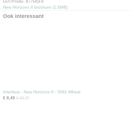
GUT/Prodis: B77541F8
Garantie
New Horizons II brochure (1.5MB)
15 jaar
Ook interessant
Interface - New Horizons II - 5581 Wheat
€ 8,45
€ 10,72