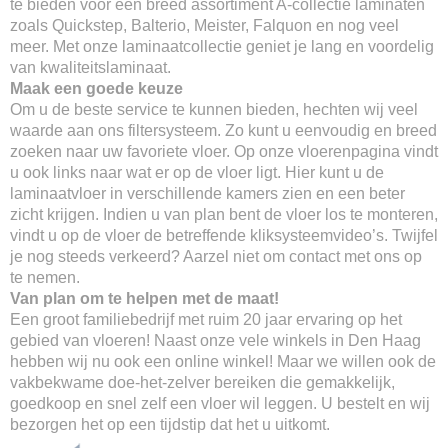
te bieden voor een breed assortiment A-collectie laminaten
zoals Quickstep, Balterio, Meister, Falquon en nog veel
meer. Met onze laminaatcollectie geniet je lang en voordelig
van kwaliteitslaminaat.
Maak een goede keuze
Om u de beste service te kunnen bieden, hechten wij veel
waarde aan ons filtersysteem. Zo kunt u eenvoudig en breed
zoeken naar uw favoriete vloer. Op onze vloerenpagina vindt
u ook links naar wat er op de vloer ligt. Hier kunt u de
laminaatvloer in verschillende kamers zien en een beter
zicht krijgen. Indien u van plan bent de vloer los te monteren,
vindt u op de vloer de betreffende kliksysteemvideo’s. Twijfel
je nog steeds verkeerd? Aarzel niet om contact met ons op
te nemen.
Van plan om te helpen met de maat!
Een groot familiebedrijf met ruim 20 jaar ervaring op het
gebied van vloeren! Naast onze vele winkels in Den Haag
hebben wij nu ook een online winkel! Maar we willen ook de
vakbekwame doe-het-zelver bereiken die gemakkelijk,
goedkoop en snel zelf een vloer wil leggen. U bestelt en wij
bezorgen het op een tijdstip dat het u uitkomt.