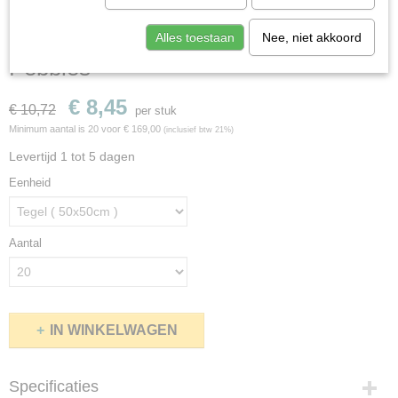
Interface - New Horizons II - 5585
Alles toestaan
Nee, niet akkoord
Pebbles
€ 8,45
€ 10,72
per stuk
Minimum aantal is 20 voor
€ 169,00
(inclusief btw 21%)
Levertijd 1 tot 5 dagen
Eenheid
Aantal
IN WINKELWAGEN
Specificaties