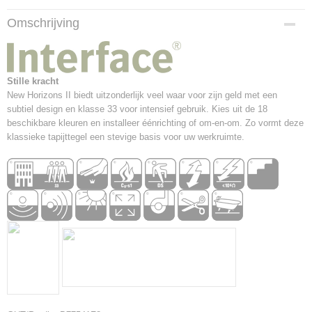
Productcode
Omschrijving
5585
Afmetingen (l,b,h)
50 x 50 x 0,54 cm
Constructie
Stille kracht
Getufte Bouclé
New Horizons II biedt uitzonderlijk veel waar voor zijn geld met een
subtiel design en klasse 33 voor intensief gebruik. Kies uit de 18
Garen
beschikbare kleuren en installeer éénrichting of om-en-om. Zo vormt deze
100% Polyamide
klassieke tapijttegel een stevige basis voor uw werkruimte.
Backing
Graphlex®
Formaat – Verpakking
50 x 50 cm – 5 m² Doos
Totaalgewicht
3914 g/m²
Totale Hoogte
5,4 mm
Brandklasse
Cfl-s1
Vloerverwarming
Geschikt