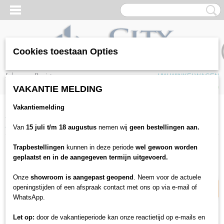
Cookies toestaan Opties
Inloggen
Registreren
UW WINKELWAGEN
Geen producten
(0)
VAKANTIE MELDING
Vakantiemelding
Home
>
Vloeren
>
Tapijten
>
Tapijttegels
>
New horizons II
>
Interface -
New Horizons II - 5585 Pebbles
Van
15 juli t/m 18 augustus
nemen wij
geen bestellingen aan.
Trapbestellingen
kunnen in deze periode
wel gewoon worden
21% korting
geplaatst en in de aangegeven termijn uitgevoerd.
Onze
showroom is aangepast geopend
. Neem voor de actuele
openingstijden of een afspraak contact met ons op via e-mail of
WhatsApp.
Let op:
door de vakantieperiode kan onze reactietijd op e-mails en