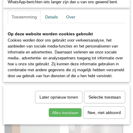
WhatsApp-berichten iets langer zijn dan u van ons gewend bent.
Plint accessoires
MDF plinten op kleur
Bedankt voor uw begrip!
Toestemming
Details
Over
Profielen
Team City Vloeren
Ok
Op deze website worden cookies gebruikt
Cookies worden door ons gebruikt voor verkeersanalyse, het
aanbieden van sociale media-functies en het personaliseren van
informatie en advertenties. Daarnaast verlenen we onze sociale
media-, advertentie- en analysepartners toegang tot informatie over
hoe u onze site gebruikt. Zij kunnen deze informatie gebruiken in
combinatie met andere gegevens die zij mogelijk hebben verzameld
door uw gebruik van hun diensten of die u hen hebt verstrekt.
Blokplinten
Ronde plint
Later opnieuw tonen
Selectie toestaan
Alles toestaan
Nee, niet akkoord