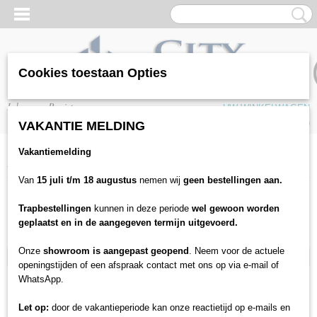
Cookies toestaan Opties
Inloggen
Registreren
UW WINKELWAGEN
Geen producten
(0)
VAKANTIE MELDING
Vakantiemelding
Home
>
Plinten & profielen
>
Witte plinten
Van
15 juli t/m 18 augustus
nemen wij
geen bestellingen aan.
Plinten & profielen
Trapbestellingen
kunnen in deze periode
wel gewoon worden
geplaatst en in de aangegeven termijn uitgevoerd.
Plakplinten
Onze
showroom is aangepast geopend
. Neem voor de actuele
Witte plinten
openingstijden of een afspraak contact met ons op via e-mail of
Blokplinten
WhatsApp.
Ronde plint
Let op:
door de vakantieperiode kan onze reactietijd op e-mails en
Kwartrond