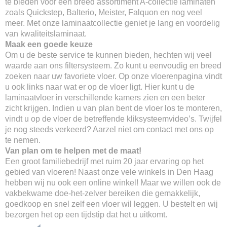
te bieden voor een breed assortiment A-collectie laminaten
zoals Quickstep, Balterio, Meister, Falquon en nog veel
meer. Met onze laminaatcollectie geniet je lang en voordelig
van kwaliteitslaminaat.
Maak een goede keuze
Om u de beste service te kunnen bieden, hechten wij veel
waarde aan ons filtersysteem. Zo kunt u eenvoudig en breed
zoeken naar uw favoriete vloer. Op onze vloerenpagina vindt
u ook links naar wat er op de vloer ligt. Hier kunt u de
laminaatvloer in verschillende kamers zien en een beter
zicht krijgen. Indien u van plan bent de vloer los te monteren,
vindt u op de vloer de betreffende kliksysteemvideo’s. Twijfel
je nog steeds verkeerd? Aarzel niet om contact met ons op
te nemen.
Van plan om te helpen met de maat!
Een groot familiebedrijf met ruim 20 jaar ervaring op het
gebied van vloeren! Naast onze vele winkels in Den Haag
hebben wij nu ook een online winkel! Maar we willen ook de
vakbekwame doe-het-zelver bereiken die gemakkelijk,
goedkoop en snel zelf een vloer wil leggen. U bestelt en wij
bezorgen het op een tijdstip dat het u uitkomt.