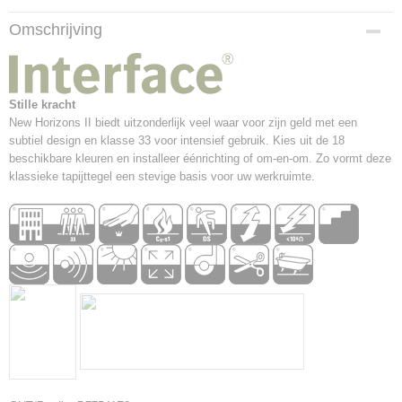
Productcode
Omschrijving
5581
Afmetingen (l,b,h)
50 x 50 x 0,54 cm
Constructie
Stille kracht
Getufte Bouclé
New Horizons II biedt uitzonderlijk veel waar voor zijn geld met een
subtiel design en klasse 33 voor intensief gebruik. Kies uit de 18
Garen
beschikbare kleuren en installeer éénrichting of om-en-om. Zo vormt deze
100% Polyamide
klassieke tapijttegel een stevige basis voor uw werkruimte.
Backing
Graphlex®
Formaat – Verpakking
50 x 50 cm – 5 m² Doos
Totaalgewicht
3914 g/m²
Totale Hoogte
5,4 mm
Brandklasse
Cfl-s1
Vloerverwarming
Geschikt