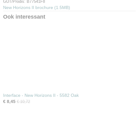
GUT/Prodis: B77541F8
Garantie
New Horizons II brochure (1.5MB)
15 jaar
Ook interessant
Interface - New Horizons II - 5582 Oak
€ 8,45
€ 10,72