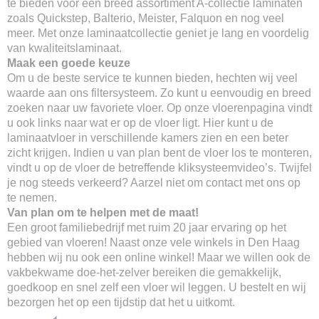
te bieden voor een breed assortiment A-collectie laminaten
zoals Quickstep, Balterio, Meister, Falquon en nog veel
meer. Met onze laminaatcollectie geniet je lang en voordelig
van kwaliteitslaminaat.
Maak een goede keuze
Om u de beste service te kunnen bieden, hechten wij veel
waarde aan ons filtersysteem. Zo kunt u eenvoudig en breed
zoeken naar uw favoriete vloer. Op onze vloerenpagina vindt
u ook links naar wat er op de vloer ligt. Hier kunt u de
laminaatvloer in verschillende kamers zien en een beter
zicht krijgen. Indien u van plan bent de vloer los te monteren,
vindt u op de vloer de betreffende kliksysteemvideo’s. Twijfel
je nog steeds verkeerd? Aarzel niet om contact met ons op
te nemen.
Van plan om te helpen met de maat!
Een groot familiebedrijf met ruim 20 jaar ervaring op het
gebied van vloeren! Naast onze vele winkels in Den Haag
hebben wij nu ook een online winkel! Maar we willen ook de
vakbekwame doe-het-zelver bereiken die gemakkelijk,
goedkoop en snel zelf een vloer wil leggen. U bestelt en wij
bezorgen het op een tijdstip dat het u uitkomt.