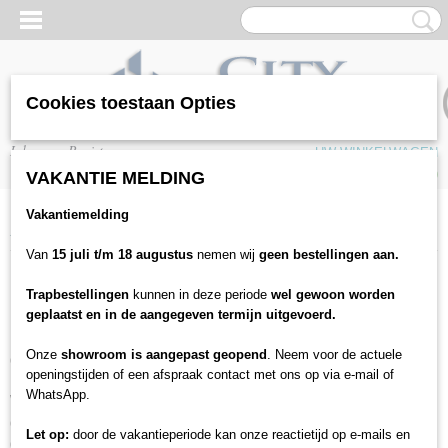
Cookies toestaan Opties
Inloggen
Registreren
UW WINKELWAGEN
Geen producten
(0)
VAKANTIE MELDING
Vakantiemelding
Home
> Over ons
Van
15 juli t/m 18 augustus
nemen wij
geen bestellingen aan.
Wie zijn we?
Trapbestellingen
kunnen in deze periode
wel gewoon worden
geplaatst en in de aangegeven termijn uitgevoerd.
Een groot familiebedrijf met ruim 20 jaar ervaring op het
Onze
showroom is aangepast geopend
. Neem voor de actuele
gebied van vloeren! Evenals veel van onze winkels in Den
openingstijden of een afspraak contact met ons op via e-mail of
Haag
WhatsApp.
Wij hebben nu ook een online winkel! Maar we willen ook
de vakbekwame doe-het-zelver bereiken die gemakkelijk,
Let op:
door de vakantieperiode kan onze reactietijd op e-mails en
goedkoop en snel zelf een vloer wil leggen.