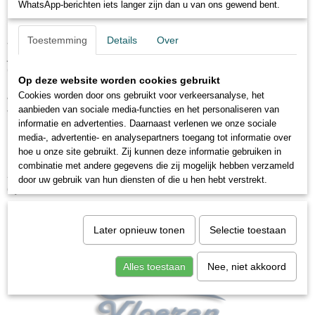
WhatsApp-berichten iets langer zijn dan u van ons gewend bent.
U bestelt en wij bezorgen het op een tijdstip dat het u
uitkomt.
Bedankt voor uw begrip!
Toestemming
Details
Over
Jij maakt geen tijd voor ons, wij maken geen tijd voor
jou!
Team City Vloeren
Of u nu laminaat, PVC, tapijt of vinyl wilt, wij hebben het in
Ok
Op deze website worden cookies gebruikt
huis! Indien u de voorkeur geeft aan het leggen van uw
Cookies worden door ons gebruikt voor verkeersanalyse, het
vloer, geen probleem.
aanbieden van sociale media-functies en het personaliseren van
Voor een vaste prijs plaatsen wij de vloer van uw keuze,
informatie en advertenties. Daarnaast verlenen we onze sociale
inclusief ondervloer en plinten. Wij veroorzaken geen
media-, advertentie- en analysepartners toegang tot informatie over
problemen met hoge of lage plinten. U weet al precies waar
hoe u onze site gebruikt. Zij kunnen deze informatie gebruiken in
u zich bevindt !
combinatie met andere gegevens die zij mogelijk hebben verzameld
Als u vragen heeft, neem dan gerust contact met ons
door uw gebruik van hun diensten of die u hen hebt verstrekt.
op!
Later opnieuw tonen
Selectie toestaan
Alles toestaan
Nee, niet akkoord