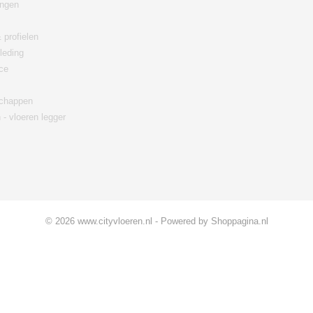
ingen
 profielen
leding
ce
chappen
 - vloeren legger
© 2026 www.cityvloeren.nl - Powered by Shoppagina.nl