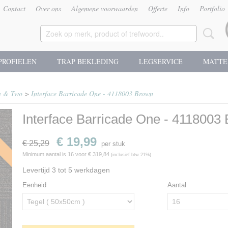
Contact
Over ons
Algemene voorwaarden
Offerte
Info
Portfolio
PROFIELEN
TRAP BEKLEDING
LEGSERVICE
MATTE
e & Two
>
Interface Barricade One - 4118003 Brown
Interface Barricade One - 4118003
g
€ 19,99
€ 25,29
per stuk
Minimum aantal is 16 voor
€ 319,84
(inclusief btw 21%)
Levertijd 3 tot 5 werkdagen
Eenheid
Aantal