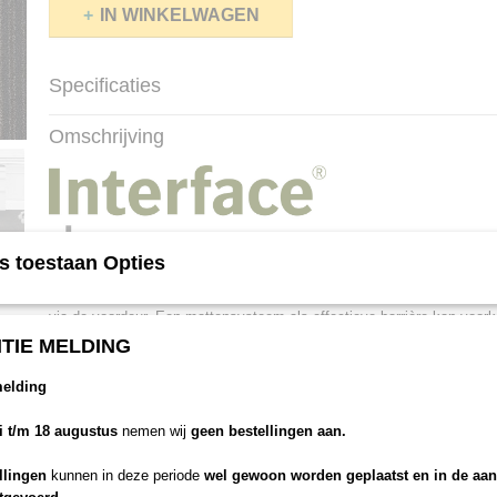
IN WINKELWAGEN
Specificaties
Productcode
4118003
Omschrijving
Productcode leverancier
Headlam - dersimo
Afmetingen (l,b,h)
50 x 50 x 0,77 cm
s toestaan Opties
Onderzoeken tonen aan dat 80% van vuil van schoenen en laarzen i
via de voordeur. Een mattensysteem als effectieve barrière kan vo
van dit vuil zich verder verspreidt. Dus door vloeren te beschermen te
TIE MELDING
Barricade de onderhoudskosten en verlengt het de levensduur van uw 
tevens de luchtkwaliteit in gebouwen door stof op te vangen en draag
melding
gezondheid, het welzijn en de productiviteit van werknemers.
li t/m 18 augustus
nemen wij
geen bestellingen aan.
llingen
kunnen in deze periode
wel gewoon worden geplaatst en in de aa