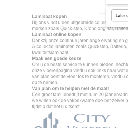
Later 
Laminaat kopen
Bij ons vindt u een uitgebreide collectie merken
merken zoals Quick-step, Krono original, Balter
Laminaat online kopen
Dankzij onze continue jarenlange ervaring en go
A-collectie laminaten zoals Quickstep, Balterio
kwaliteitslaminaat.
Maak een goede keuze
Om u de beste service te kunnen bieden, hechte
onze vloerenpagina vindt u ook links naar wat er
van plan bent de vloer los te monteren, vindt u
op te nemen.
Van plan om te helpen met de maat!
Een groot familiebedrijf met ruim 20 jaar erva
we willen ook de vakbekwame doe-het-zelver ber
tijdstip dat het u uitkomt.