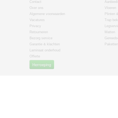
Contact
Aanbied
Over ons
Vloeren
Algemene voorwaarden
Plinten &
Vacatures
Trap bek
Privacy
Legservi
Retourneren
Matten
Bezorg service
Gereeds
Garantie & klachten
Paketten
Laminaat onderhoud
Offerte
Herroeping