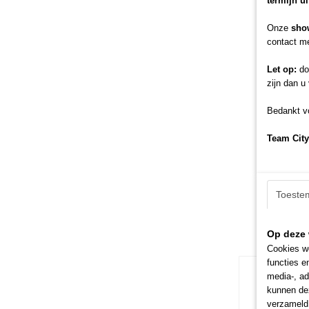
termijn u
Onze
sho
contact me
Let op:
doo
zijn dan u
Bedankt vo
Team City
Toeste
Op deze 
Cookies wo
functies e
media-, ad
kunnen dez
verzameld 