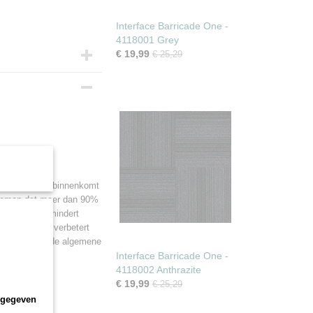
Interface Barricade One -
4118001 Grey
€ 19,99
€ 25,29
n een gebouw binnenkomt
orkomen dat meer dan 90%
gen vuil, vermindert
vloeren. Het verbetert
t ook bij aan de algemene
Interface Barricade One -
4118002 Anthrazite
€ 19,99
€ 25,29
ngegeven