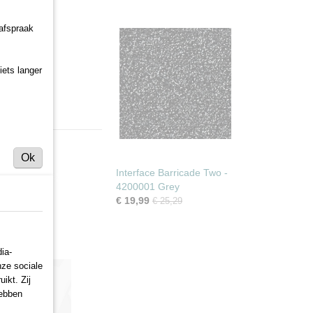
 afspraak
iets langer
Ok
Interface Barricade Two -
4200001 Grey
€ 19,99
€ 25,29
ia-
nze sociale
ikt. Zij
hebben