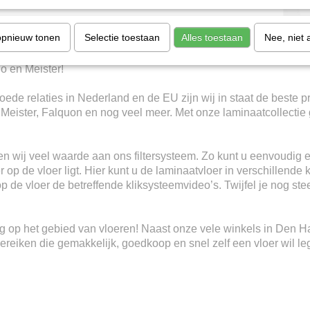
opnieuw tonen
Selectie toestaan
Alles toestaan
Nee, niet 
 en de scherpste prijzen uit Nederland. Zonder te vergelijken! W
io en Meister!
ede relaties in Nederland en de EU zijn wij in staat de beste p
, Meister, Falquon en nog veel meer. Met onze laminaatcollectie 
n wij veel waarde aan ons filtersysteem. Zo kunt u eenvoudig e
 op de vloer ligt. Hier kunt u de laminaatvloer in verschillende 
 op de vloer de betreffende kliksysteemvideo’s. Twijfel je nog s
ring op het gebied van vloeren! Naast onze vele winkels in Den 
eiken die gemakkelijk, goedkoop en snel zelf een vloer wil le