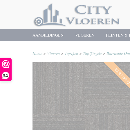
AANBIEDINGEN
VLOEREN
PLINTEN & 
Home
>
Vloeren
>
Tapijten
>
Tapijttegels
>
Barricade On
21% kortin
9,1