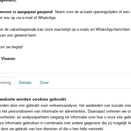
itgevoerd.
wroom is aangepast geopend
. Neem voor de actuele openingstijden of een
t ons op via e-mail of WhatsApp.
r de vakantieperiode kan onze reactietijd op e-mails en WhatsApp-berichten 
 van ons gewend bent.
Gut/Prodis: 8C4A0D7C
or uw begrip!
Barricade brochure (1.7MB)
 Vloeren
mming
Details
Over
website worden cookies gebruikt
rden door ons gebruikt voor verkeersanalyse, het aanbieden van sociale med
n het personaliseren van informatie en advertenties. Daarnaast verlenen we o
vertentie- en analysepartners toegang tot informatie over hoe u onze site gebru
e informatie gebruiken in combinatie met andere gegevens die zij mogelijk 
door uw gebruik van hun diensten of die u hen hebt verstrekt.