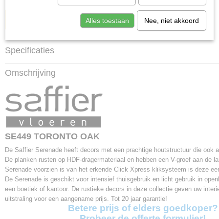
IN WINKELWAGEN
Alles toestaan
Nee, niet akkoord
Specificaties
Productcode
Omschrijving
SE449
Afmetingen (l,b,h)
126,10 x 19,20 x 0,80 cm
SE449 TORONTO OAK
De Saffier Serenade heeft decors met een prachtige houtstructuur die ook a
De planken rusten op HDF-dragermateriaal en hebben een V-groef aan de la
Serenade voorzien is van het erkende Click Xpress kliksysteem is deze eenv
De Serenade is geschikt voor intensief thuisgebruik en licht gebruik in open
een boetiek of kantoor. De rustieke decors in deze collectie geven uw interie
uitstraling voor een aangename prijs. Tot 20 jaar garantie!
Betere prijs of elders goedkoper?
Probeer de offerte formulier!