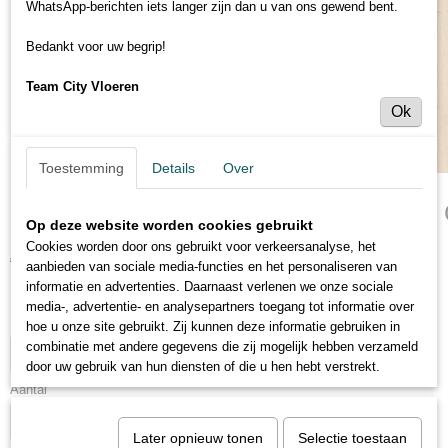
WhatsApp-berichten iets langer zijn dan u van ons gewend bent.
Bedankt voor uw begrip!
Team City Vloeren
Ok
Toestemming
Details
Over
Saffier Serenade - SE449 TORONTO
Op deze website worden cookies gebruikt
Cookies worden door ons gebruikt voor verkeersanalyse, het
€ 19,95
€ 24,95
(inclusief btw 21%)
aanbieden van sociale media-functies en het personaliseren van
informatie en advertenties. Daarnaast verlenen we onze sociale
Levertijd 3 tot 5 dagen
media-, advertentie- en analysepartners toegang tot informatie over
Eenheid (minimale afname 20m²)
hoe u onze site gebruikt. Zij kunnen deze informatie gebruiken in
combinatie met andere gegevens die zij mogelijk hebben verzameld
door uw gebruik van hun diensten of die u hen hebt verstrekt.
Aantal
Later opnieuw tonen
Selectie toestaan