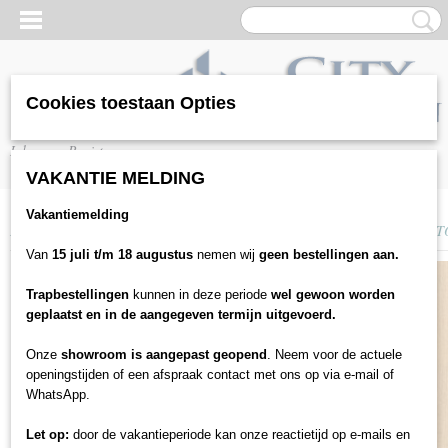
Cookies toestaan Opties
Inloggen
Registreren
VAKANTIE MELDING
Vakantiemelding
Home
>
Vloeren
>
Laminaat
>
Saffier
>
Saffier Serenade - SE449 TORON
Van
15 juli t/m 18 augustus
nemen wij
geen bestellingen aan.
Trapbestellingen
kunnen in deze periode
wel gewoon worden
geplaatst en in de aangegeven termijn uitgevoerd.
Onze
showroom is aangepast geopend
. Neem voor de actuele
openingstijden of een afspraak contact met ons op via e-mail of
WhatsApp.
Let op:
door de vakantieperiode kan onze reactietijd op e-mails en