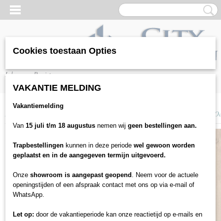
Cookies toestaan Opties
Inloggen
Registreren
VAKANTIE MELDING
Vakantiemelding
Home
>
Vloeren
>
Laminaat
>
Saffier
>
Saffier Estrada - ES533 Chicago O
Van
15 juli t/m 18 augustus
nemen wij
geen bestellingen aan.
Trapbestellingen
kunnen in deze periode
wel gewoon worden
geplaatst en in de aangegeven termijn uitgevoerd.
Onze
showroom is aangepast geopend
. Neem voor de actuele
openingstijden of een afspraak contact met ons op via e-mail of
WhatsApp.
Let op:
door de vakantieperiode kan onze reactietijd op e-mails en