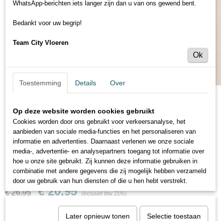
WhatsApp-berichten iets langer zijn dan u van ons gewend bent.
Bedankt voor uw begrip!
Team City Vloeren
Ok
Toestemming
Details
Over
Op deze website worden cookies gebruikt
Cookies worden door ons gebruikt voor verkeersanalyse, het
aanbieden van sociale media-functies en het personaliseren van
informatie en advertenties. Daarnaast verlenen we onze sociale
media-, advertentie- en analysepartners toegang tot informatie over
hoe u onze site gebruikt. Zij kunnen deze informatie gebruiken in
Saffier Estrada - ES533 Chicago Oak
combinatie met andere gegevens die zij mogelijk hebben verzameld
door uw gebruik van hun diensten of die u hen hebt verstrekt.
€ 20,95
€ 26,95
(inclusief btw 21%)
Levertijd Onduidelijk. Graag contact opn
Later opnieuw tonen
Selectie toestaan