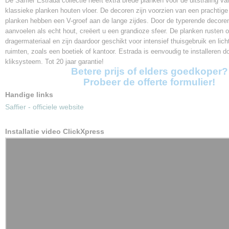
De Saffier Estrada collectie heeft extra brede planken voor de uitstraling v
2V - lange zijdes
klassieke planken houten vloer. De decoren zijn voorzien van een prachtige
planken hebben een V-groef aan de lange zijdes. Door de typerende decoren
Gebruiksklasse
aanvoelen als echt hout, creëert u een grandioze sfeer. De planken rusten 
23 / 32
dragermateriaal en zijn daardoor geschikt voor intensief thuisgebruik en lich
Slijtageklasse
ruimten, zoals een boetiek of kantoor. Estrada is eenvoudig te installeren 
AC4
kliksysteem. Tot 20 jaar garantie!
Klik systeem
Betere prijs of elders goedkoper?
ClickXpress
Probeer de offerte formulier!
Vloerverwarming
Handige links
Geschikt
Saffier - officiele website
Garantie
20 jaar
Installatie video ClickXpress