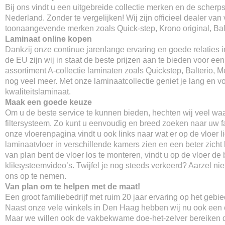
Bij ons vindt u een uitgebreide collectie merken en de scherpst
Nederland. Zonder te vergelijken! Wij zijn officieel dealer van 
toonaangevende merken zoals Quick-step, Krono original, Balt
Laminaat online kopen
Dankzij onze continue jarenlange ervaring en goede relaties 
de EU zijn wij in staat de beste prijzen aan te bieden voor ee
assortiment A-collectie laminaten zoals Quickstep, Balterio, M
nog veel meer. Met onze laminaatcollectie geniet je lang en v
kwaliteitslaminaat.
Maak een goede keuze
Om u de beste service te kunnen bieden, hechten wij veel wa
filtersysteem. Zo kunt u eenvoudig en breed zoeken naar uw fa
onze vloerenpagina vindt u ook links naar wat er op de vloer li
laminaatvloer in verschillende kamers zien en een beter zicht k
van plan bent de vloer los te monteren, vindt u op de vloer de 
kliksysteemvideo’s. Twijfel je nog steeds verkeerd? Aarzel ni
ons op te nemen.
Van plan om te helpen met de maat!
Een groot familiebedrijf met ruim 20 jaar ervaring op het gebi
Naast onze vele winkels in Den Haag hebben wij nu ook een o
Maar we willen ook de vakbekwame doe-het-zelver bereiken d