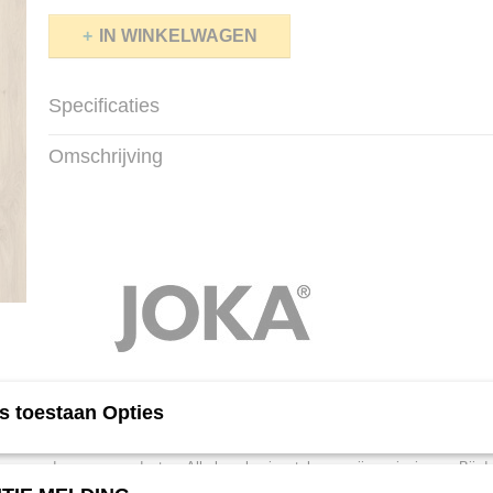
IN WINKELWAGEN
Specificaties
Productcode
9529
Omschrijving
Afmetingen (l,b,h)
205 x 24,60 x 1 cm
s toestaan Opties
Luxe laminaatvloeren hebben een houtgehalte van bijna 100% en zijn 
duurzame producten. Alle luxe laminaatvloeren zijn emissiearm. Bij d
gezonde, gecontroleerde materialen gebruikt. Door de verantwoorde m