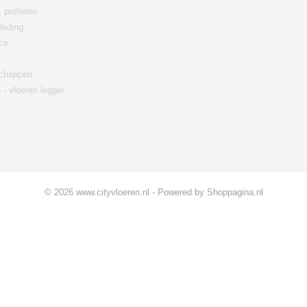
 profielen
leding
ce
chappen
 - vloeren legger
© 2026 www.cityvloeren.nl - Powered by Shoppagina.nl