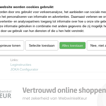
Brandklasse
Cfl-s1
website worden cookies gebruikt
rden door ons gebruikt voor verkeersanalyse, het aanbieden van sociale med
Antislip
DS
n het personaliseren van informatie en advertenties. Daarnaast verlenen we o
vertentie- en analysepartners toegang tot informatie over hoe u onze site gebru
Legmethode
Zwevend
e informatie gebruiken in combinatie met andere gegevens die zij mogelijk 
door uw gebruik van hun diensten of die u hen hebt verstrekt.
Garantie
30 Jahre
Warmtedoorlaatweerstand
0,067
opnieuw tonen
Selectie toestaan
Alles toestaan
Nee, niet 
m²(K/W)
Links:
Leginstructies
JOKA Configurator