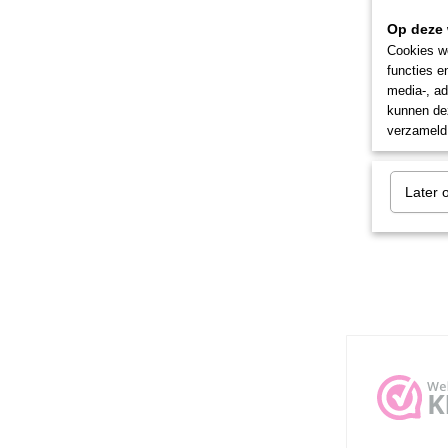
Op deze 
Cookies wo
functies e
media-, ad
kunnen dez
verzameld 
Later 