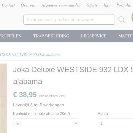
Contact
Over ons
Algemene voorwaarden
Offerte
Info
Portfolio
PROFIELEN
TRAP BEKLEDING
LEGSERVICE
MATTE
TSIDE 932 LDX 9529 Oak alabama
Joka Deluxe WESTSIDE 932 LDX 
alabama
€ 38,95
(inclusief btw 21%)
Levertijd 3 tot 5 werkdagen
Eenheid (minimale afname 20m²)
Aantal