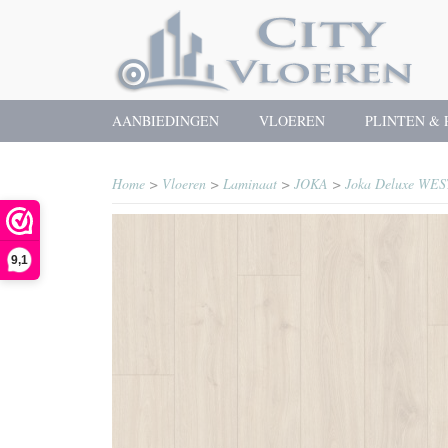
AANBIEDINGEN
VLOEREN
PLINTEN & 
Home
>
Vloeren
>
Laminaat
>
JOKA
>
Joka Deluxe WES
9,1