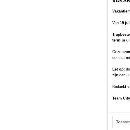
VAKAN
Vakantie
Van
15 ju
Trapbeste
termijn u
Onze
sho
contact me
Let op:
doo
zijn dan u
Bedankt vo
Team City
Toeste