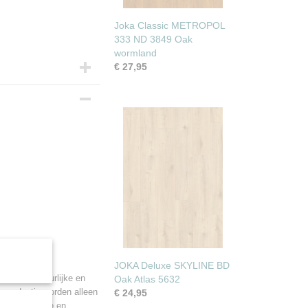
Joka Classic METROPOL
333 ND 3849 Oak
wormland
€ 27,95
JOKA Deluxe SKYLINE BD
daarom natuurlijke en
Oak Atlas 5632
e productie worden alleen
€ 24,95
ateriaalkeuze en