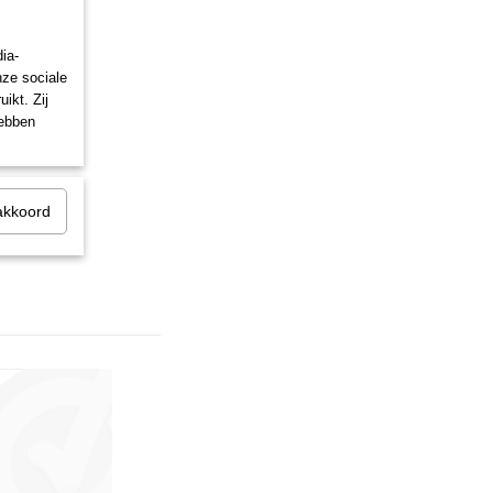
ia-
nze sociale
ikt. Zij
hebben
akkoord