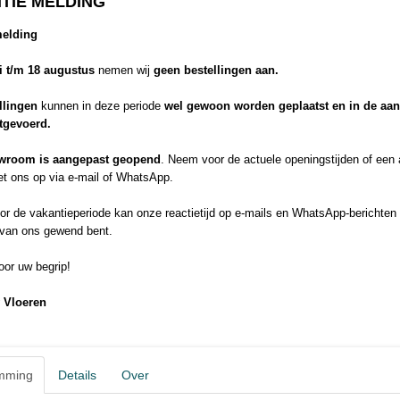
TIE MELDING
moderne productieprocessen dragen alle Deluxe laminaatvloeren het B
Hout is een natuurproduct en varieert daardoor in kleur en structuur. S
melding
gelden dan ook slechts bij benadering en zijn niet bindend. Het effect
ook de natuurlijke kleurverandering van het hout. Hierdoor kan het pro
li t/m 18 augustus
nemen wij
geen bestellingen aan.
van het sjabloon op het moment van levering.
V4 rondom afgeschuind / anti-zwelling plus draagplaat 2050 x 246 x
llingen
kunnen in deze periode
wel gewoon worden geplaatst en in de aa
Betere prijs of elders goedkop
itgevoerd.
Probeer de offerte formulier!
wroom is aangepast geopend
. Neem voor de actuele openingstijden of een
Productopbouw
Click-HDF-
t ons op via e-mail of WhatsApp.
Variant
r de vakantieperiode kan onze reactietijd op e-mails en WhatsApp-berichten 
Kliksysteem
DuoConnect+
 van ons gewend bent.
Classic-Deluxe
Deluxe
or uw begrip!
Groef
4V
 Vloeren
Pakinhoud
2,521 m²
Gebruiksklasse
32
mming
Details
Over