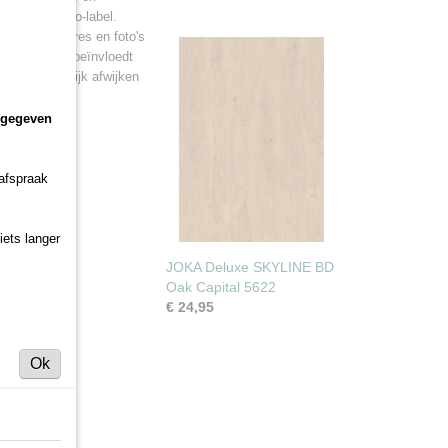
lue Angel eco-label.
talen, brochures en foto's
 van zonlicht beïnvloedt
duct aanzienlijk afwijken
 10 mm
ngegeven
er?
 afspraak
iets langer
JOKA Deluxe SKYLINE BD
Oak Capital 5622
€ 24,95
Ok