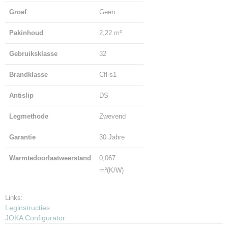
Groef
Geen
Pakinhoud
2,22 m²
Gebruiksklasse
32
Brandklasse
Cfl-s1
Antislip
DS
Legmethode
Zwevend
Garantie
30 Jahre
Warmtedoorlaatweerstand
0,067
m²(K/W)
Links:
Leginstructies
JOKA Configurator