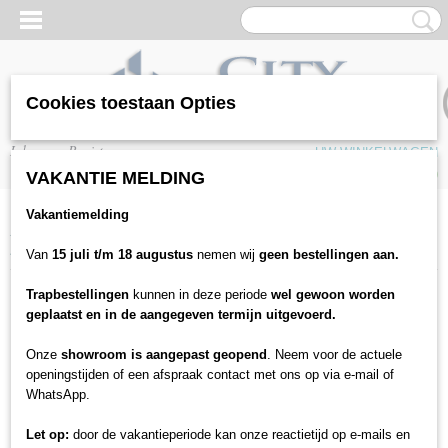
Cookies toestaan Opties
Inloggen
Registreren
UW WINKELWAGEN
Geen producten
(0)
VAKANTIE MELDING
Vakantiemelding
Home
>
Vloeren
>
Laminaat
>
JOKA
>
JOKA Classic Manhattan ND
3531 Oak timeless
Van
15 juli t/m 18 augustus
nemen wij
geen bestellingen aan.
Trapbestellingen
kunnen in deze periode
wel gewoon worden
geplaatst en in de aangegeven termijn uitgevoerd.
Onze
showroom is aangepast geopend
. Neem voor de actuele
openingstijden of een afspraak contact met ons op via e-mail of
WhatsApp.
Let op:
door de vakantieperiode kan onze reactietijd op e-mails en