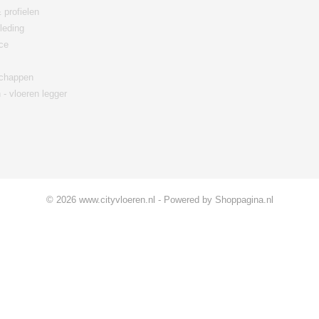
 profielen
leding
ce
chappen
 - vloeren legger
© 2026 www.cityvloeren.nl - Powered by Shoppagina.nl