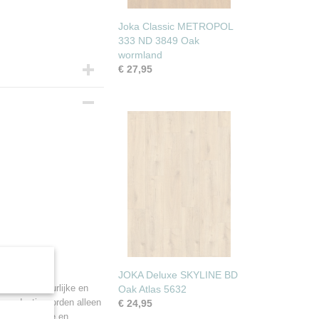
Joka Classic METROPOL
333 ND 3849 Oak
wormland
€ 27,95
JOKA Deluxe SKYLINE BD
daarom natuurlijke en
Oak Atlas 5632
e productie worden alleen
€ 24,95
ateriaalkeuze en