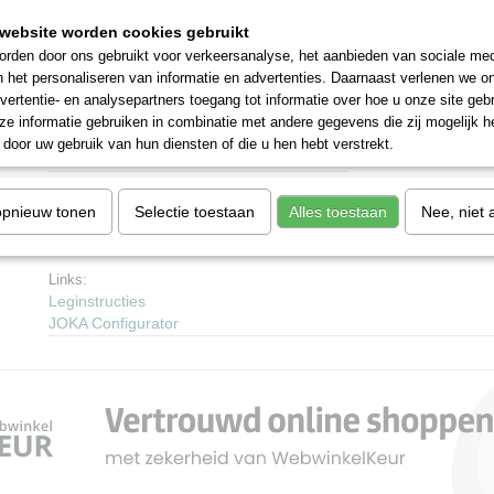
Brandklasse
Cfl-s1
website worden cookies gebruikt
rden door ons gebruikt voor verkeersanalyse, het aanbieden van sociale med
Antislip
DS
n het personaliseren van informatie en advertenties. Daarnaast verlenen we o
vertentie- en analysepartners toegang tot informatie over hoe u onze site gebru
Legmethode
Zwevend
e informatie gebruiken in combinatie met andere gegevens die zij mogelijk 
door uw gebruik van hun diensten of die u hen hebt verstrekt.
Garantie
30 Jahre
Warmtedoorlaatweerstand
0,067
opnieuw tonen
Selectie toestaan
Alles toestaan
Nee, niet 
m²(K/W)
Links:
Leginstructies
JOKA Configurator