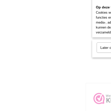
Op deze 
Cookies wo
functies e
media-, ad
kunnen dez
verzameld 
Later 