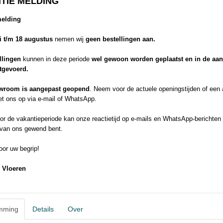
TIE MELDING
moderne productieprocessen dragen alle Deluxe laminaatvloeren het B
Hout is een natuurproduct en varieert daardoor in kleur en structuur. S
melding
gelden dan ook slechts bij benadering en zijn niet bindend. Het effect
ook de natuurlijke kleurverandering van het hout. Hierdoor kan het pro
li t/m 18 augustus
nemen wij
geen bestellingen aan.
van het sjabloon op het moment van levering.
V4 rondom afgeschuind / anti-zwelling plus draagplaat 2050 x 246 x
llingen
kunnen in deze periode
wel gewoon worden geplaatst en in de aa
Betere prijs of elders goedkop
itgevoerd.
Probeer de offerte formulier!
wroom is aangepast geopend
. Neem voor de actuele openingstijden of een
Productopbouw
Click-HDF-
t ons op via e-mail of WhatsApp.
Variant
r de vakantieperiode kan onze reactietijd op e-mails en WhatsApp-berichten 
Kliksysteem
DuoConnect+
 van ons gewend bent.
Classic-Deluxe
Deluxe
or uw begrip!
Groef
4V
 Vloeren
Pakinhoud
2,521 m²
Gebruiksklasse
32
mming
Details
Over