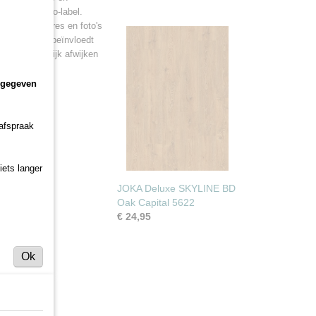
lue Angel eco-label.
talen, brochures en foto's
 van zonlicht beïnvloedt
duct aanzienlijk afwijken
 10 mm
ngegeven
er?
 afspraak
iets langer
JOKA Deluxe SKYLINE BD
Oak Capital 5622
€ 24,95
Ok