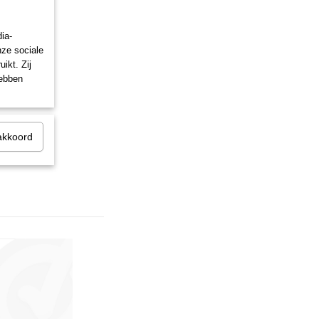
ia-
nze sociale
ikt. Zij
hebben
akkoord