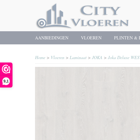
AANBIEDINGEN
VLOEREN
PLINTEN & 
Home
>
Vloeren
>
Laminaat
>
JOKA
>
Joka Deluxe WES
9,1