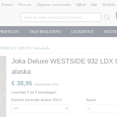
Contact
Over ons
Algemene voorwaarden
Offerte
Info
Portfolio
PROFIELEN
TRAP BEKLEDING
LEGSERVICE
MATTE
TSIDE 932 LDX 9523 Oak alaska
Joka Deluxe WESTSIDE 932 LDX 
alaska
€ 38,95
(inclusief btw 21%)
Levertijd 3 tot 5 werkdagen
Eenheid (minimale afname 20m²)
Aantal