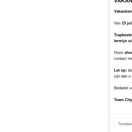
VAKAN
Vakantie
Van
15 ju
Trapbeste
termijn u
Onze
sho
contact me
Let op:
doo
zijn dan u
Bedankt vo
Team City
Toeste