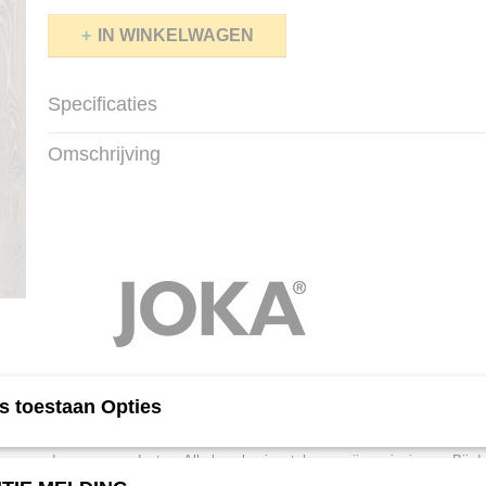
IN WINKELWAGEN
Specificaties
Productcode
9523
Omschrijving
Afmetingen (l,b,h)
205 x 24,60 x 1 cm
s toestaan Opties
Luxe laminaatvloeren hebben een houtgehalte van bijna 100% en zijn 
duurzame producten. Alle luxe laminaatvloeren zijn emissiearm. Bij d
gezonde, gecontroleerde materialen gebruikt. Door de verantwoorde m