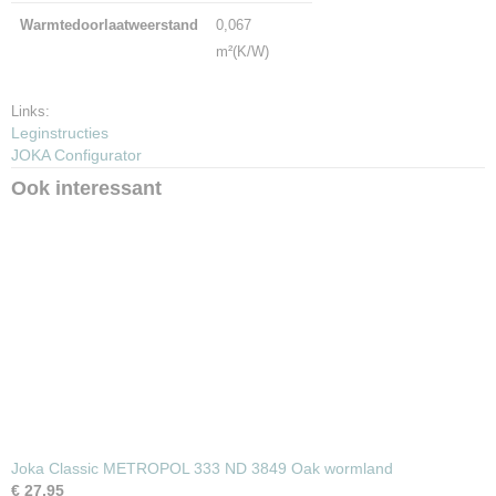
Warmtedoorlaatweerstand
0,067
m²(K/W)
Links:
Leginstructies
JOKA Configurator
Ook interessant
Joka Classic METROPOL 333 ND 3849 Oak wormland
€ 27,95