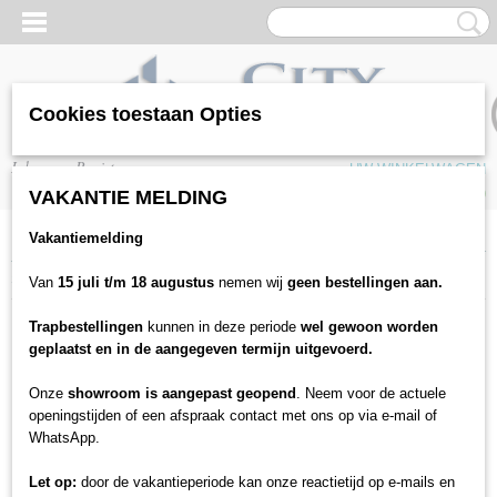
Cookies toestaan Opties
Inloggen
Registreren
UW WINKELWAGEN
Geen producten
(0)
VAKANTIE MELDING
Vakantiemelding
Home
>
Vloeren
>
Laminaat
>
JOKA
>
Joka Deluxe WESTSIDE 932 LDX
9520 Oak montana
Van
15 juli t/m 18 augustus
nemen wij
geen bestellingen aan.
Trapbestellingen
kunnen in deze periode
wel gewoon worden
geplaatst en in de aangegeven termijn uitgevoerd.
Onze
showroom is aangepast geopend
. Neem voor de actuele
openingstijden of een afspraak contact met ons op via e-mail of
WhatsApp.
Let op:
door de vakantieperiode kan onze reactietijd op e-mails en