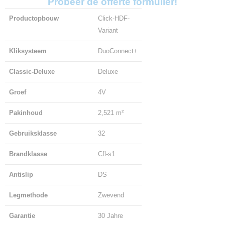
Probeer de offerte formulier!
Productopbouw
Click-HDF-
Variant
Kliksysteem
DuoConnect+
Classic-Deluxe
Deluxe
Groef
4V
Pakinhoud
2,521 m²
Gebruiksklasse
32
Brandklasse
Cfl-s1
Antislip
DS
Legmethode
Zwevend
Garantie
30 Jahre