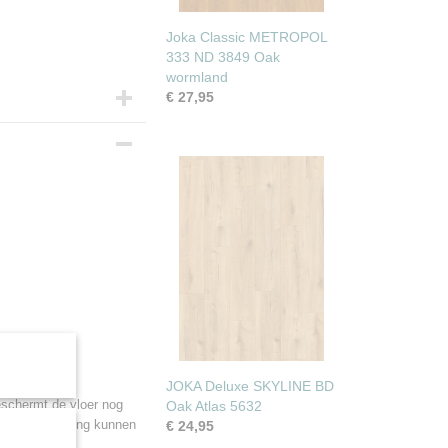
Joka Classic METROPOL
333 ND 3849 Oak
wormland
€ 27,95
0 cm
JOKA Deluxe SKYLINE BD
schermt de vloer nog
Oak Atlas 5632
nische belasting kunnen
€ 24,95