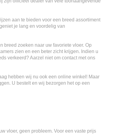
ij zijn officieel dealer van vele toonaangevende
rijzen aan te bieden voor een breed assortiment
geniet je lang en voordelig van
n breed zoeken naar uw favoriete vloer. Op
kamers zien en een beter zicht krijgen. Indien u
teeds verkeerd? Aarzel niet om contact met ons
Haag hebben wij nu ook een online winkel! Maar
ggen. U bestelt en wij bezorgen het op een
n uw vloer, geen probleem. Voor een vaste prijs