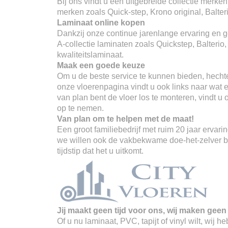
Bij ons vindt u een uitgebreide collectie merken
merken zoals Quick-step, Krono original, Balter
Laminaat online kopen
Dankzij onze continue jarenlange ervaring en go
A-collectie laminaten zoals Quickstep, Balterio
kwaliteitslaminaat.
Maak een goede keuze
Om u de beste service te kunnen bieden, hechte
onze vloerenpagina vindt u ook links naar wat er
van plan bent de vloer los te monteren, vindt u
op te nemen.
Van plan om te helpen met de maat!
Een groot familiebedrijf met ruim 20 jaar erva
we willen ook de vakbekwame doe-het-zelver ber
tijdstip dat het u uitkomt.
Jij maakt geen tijd voor ons, wij maken geen 
Of u nu laminaat, PVC, tapijt of vinyl wilt, wij