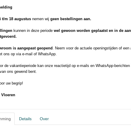
Hout is een natuurproduct en varieert daardoor in kleur en structuur. S
melding
gelden dan ook slechts bij benadering en zijn niet bindend. Het effect
ook de natuurlijke kleurverandering van het hout. Hierdoor kan het pro
li t/m 18 augustus
nemen wij
geen bestellingen aan.
van het sjabloon op het moment van levering.
Betere prijs of elders goedkop
llingen
kunnen in deze periode
wel gewoon worden geplaatst en in de aa
Probeer de offerte formulier!
itgevoerd.
Productopbouw
Click-HDF-
wroom is aangepast geopend
. Neem voor de actuele openingstijden of een
Variant
t ons op via e-mail of WhatsApp.
Kliksysteem
DuoConnect+
r de vakantieperiode kan onze reactietijd op e-mails en WhatsApp-berichten 
 van ons gewend bent.
Classic-Deluxe
Classic
or uw begrip!
Groef
Geen
 Vloeren
Pakinhoud
2,22 m²
Gebruiksklasse
33
mming
Details
Over
Brandklasse
Cfl-s1