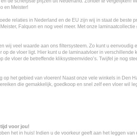
 en de scherpste prijzen uit Nederland. Zonder te vergelijken! W
io en Meister!
ede relaties in Nederland en de EU zijn wij in staat de beste p
, Meister, Falquon en nog veel meer. Met onze laminaatcollectie 
n wij veel waarde aan ons filtersysteem. Zo kunt u eenvoudig e
 op de vloer ligt. Hier kunt u de laminaatvloer in verschillende 
 op de vloer de betreffende kliksysteemvideo’s. Twijfel je nog s
ring op het gebied van vloeren! Naast onze vele winkels in Den 
eiken die gemakkelijk, goedkoop en snel zelf een vloer wil le
tijd voor jou!
 hebben het in huis! Indien u de voorkeur geeft aan het leggen va