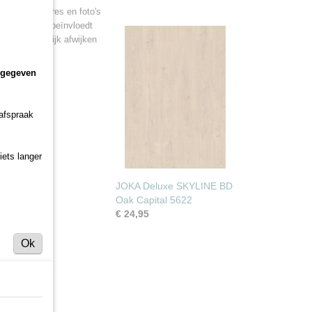
talen, brochures en foto's
 van zonlicht beïnvloedt
duct aanzienlijk afwijken
er?
ngegeven
 afspraak
iets langer
JOKA Deluxe SKYLINE BD
Oak Capital 5622
€ 24,95
Ok