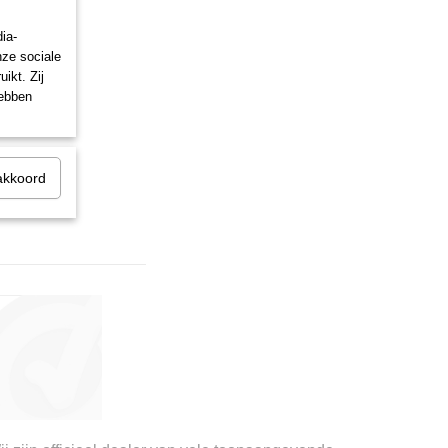
ia-
nze sociale
ikt. Zij
hebben
akkoord