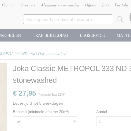
Contact
Over ons
Algemene voorwaarden
Offerte
Info
Portfolio
PROFIELEN
TRAP BEKLEDING
LEGSERVICE
MATTE
TROPOL 333 ND 3843 Oak stonewashed
Joka Classic METROPOL 333 ND 
stonewashed
€ 27,95
(inclusief btw 21%)
Levertijd 3 tot 5 werkdagen
Eenheid (minimale afname 20m²)
Aantal