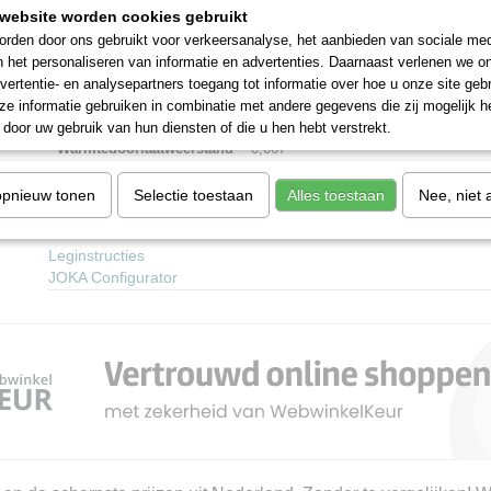
Antislip
DS
website worden cookies gebruikt
rden door ons gebruikt voor verkeersanalyse, het aanbieden van sociale med
Legmethode
Zwevend
n het personaliseren van informatie en advertenties. Daarnaast verlenen we o
vertentie- en analysepartners toegang tot informatie over hoe u onze site gebru
Garantie
30 Jahre
e informatie gebruiken in combinatie met andere gegevens die zij mogelijk 
door uw gebruik van hun diensten of die u hen hebt verstrekt.
Warmtedoorlaatweerstand
0,067
m²(K/W)
opnieuw tonen
Selectie toestaan
Alles toestaan
Nee, niet 
Links:
Leginstructies
JOKA Configurator