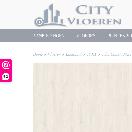
AANBIEDINGEN
VLOEREN
PLINTEN & 
Home
>
Vloeren
>
Laminaat
>
JOKA
>
Joka Classic ME
9,1