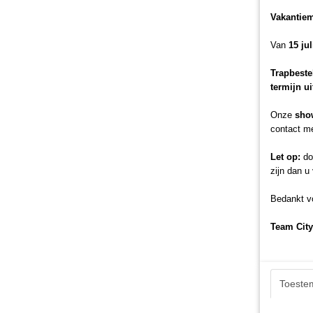
Vakantie
Van
15 ju
Trapbeste
termijn u
Onze
sho
contact me
Let op:
doo
zijn dan u
Bedankt vo
Team City
Toeste