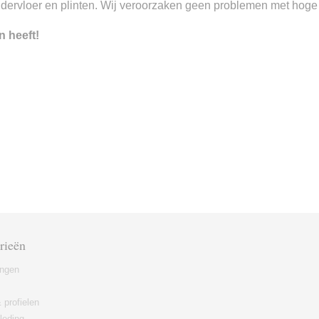
ndervloer en plinten. Wij veroorzaken geen problemen met hoge o
n heeft!
rieën
ingen
 profielen
leding