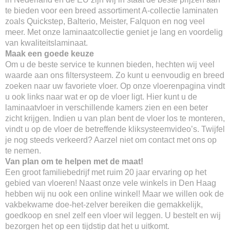
te bieden voor een breed assortiment A-collectie laminaten
zoals Quickstep, Balterio, Meister, Falquon en nog veel
meer. Met onze laminaatcollectie geniet je lang en voordelig
van kwaliteitslaminaat.
Maak een goede keuze
Om u de beste service te kunnen bieden, hechten wij veel
waarde aan ons filtersysteem. Zo kunt u eenvoudig en breed
zoeken naar uw favoriete vloer. Op onze vloerenpagina vindt
u ook links naar wat er op de vloer ligt. Hier kunt u de
laminaatvloer in verschillende kamers zien en een beter
zicht krijgen. Indien u van plan bent de vloer los te monteren,
vindt u op de vloer de betreffende kliksysteemvideo’s. Twijfel
je nog steeds verkeerd? Aarzel niet om contact met ons op
te nemen.
Van plan om te helpen met de maat!
Een groot familiebedrijf met ruim 20 jaar ervaring op het
gebied van vloeren! Naast onze vele winkels in Den Haag
hebben wij nu ook een online winkel! Maar we willen ook de
vakbekwame doe-het-zelver bereiken die gemakkelijk,
goedkoop en snel zelf een vloer wil leggen. U bestelt en wij
bezorgen het op een tijdstip dat het u uitkomt.