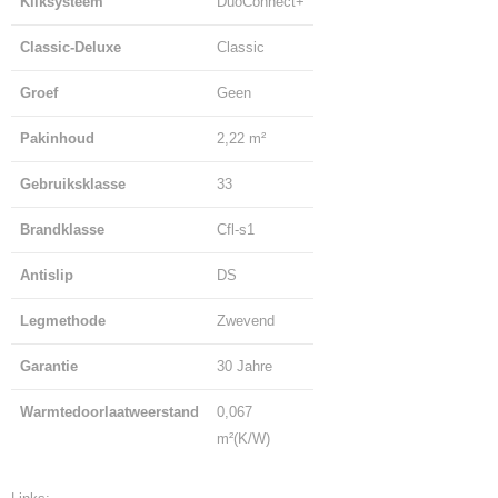
Kliksysteem
DuoConnect+
Classic-Deluxe
Classic
Groef
Geen
Pakinhoud
2,22 m²
Gebruiksklasse
33
Brandklasse
Cfl-s1
Antislip
DS
Legmethode
Zwevend
Garantie
30 Jahre
Warmtedoorlaatweerstand
0,067
m²(K/W)