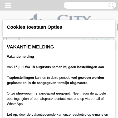
Cookies toestaan Opties
Inloggen
Registreren
UW WINKELWAGEN
Geen producten
(0)
VAKANTIE MELDING
Vakantiemelding
Home
>
Vloeren
>
Laminaat
>
JOKA
>
Joka Classic METROPOL 333
ND 3838 Oak polar
Van
15 juli t/m 18 augustus
nemen wij
geen bestellingen aan.
Trapbestellingen
kunnen in deze periode
wel gewoon worden
geplaatst en in de aangegeven termijn uitgevoerd.
Onze
showroom is aangepast geopend
. Neem voor de actuele
openingstijden of een afspraak contact met ons op via e-mail of
WhatsApp.
Let op:
door de vakantieperiode kan onze reactietijd op e-mails en