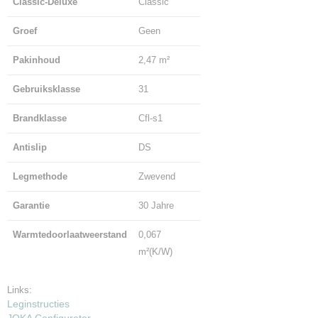
Classic-Deluxe
Classic
Groef
Geen
Pakinhoud
2,47 m²
Gebruiksklasse
31
Brandklasse
Cfl-s1
Antislip
DS
Legmethode
Zwevend
Garantie
30 Jahre
Warmtedoorlaatweerstand
0,067
m²(K/W)
Links:
Leginstructies