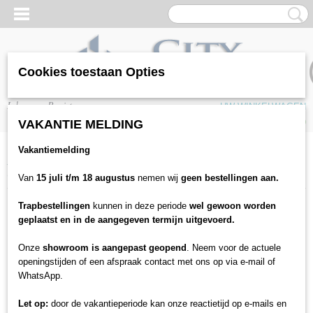
Cookies toestaan Opties
Inloggen
Registreren
UW WINKELWAGEN
Geen producten
(0)
VAKANTIE MELDING
Vakantiemelding
Home
>
Vloeren
>
Laminaat
>
JOKA
>
Joka Classic Madison ND 3013
Oak zand Vielstab
Van
15 juli t/m 18 augustus
nemen wij
geen bestellingen aan.
Trapbestellingen
kunnen in deze periode
wel gewoon worden
geplaatst en in de aangegeven termijn uitgevoerd.
Onze
showroom is aangepast geopend
. Neem voor de actuele
openingstijden of een afspraak contact met ons op via e-mail of
WhatsApp.
Let op:
door de vakantieperiode kan onze reactietijd op e-mails en