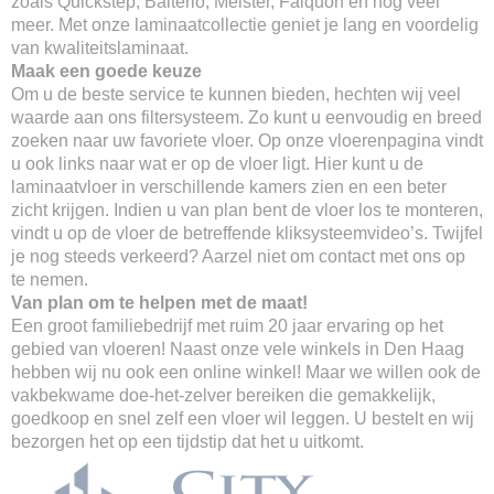
zoals Quickstep, Balterio, Meister, Falquon en nog veel
meer. Met onze laminaatcollectie geniet je lang en voordelig
van kwaliteitslaminaat.
Maak een goede keuze
Om u de beste service te kunnen bieden, hechten wij veel
waarde aan ons filtersysteem. Zo kunt u eenvoudig en breed
zoeken naar uw favoriete vloer. Op onze vloerenpagina vindt
u ook links naar wat er op de vloer ligt. Hier kunt u de
laminaatvloer in verschillende kamers zien en een beter
zicht krijgen. Indien u van plan bent de vloer los te monteren,
vindt u op de vloer de betreffende kliksysteemvideo’s. Twijfel
je nog steeds verkeerd? Aarzel niet om contact met ons op
te nemen.
Van plan om te helpen met de maat!
Een groot familiebedrijf met ruim 20 jaar ervaring op het
gebied van vloeren! Naast onze vele winkels in Den Haag
hebben wij nu ook een online winkel! Maar we willen ook de
vakbekwame doe-het-zelver bereiken die gemakkelijk,
goedkoop en snel zelf een vloer wil leggen. U bestelt en wij
bezorgen het op een tijdstip dat het u uitkomt.