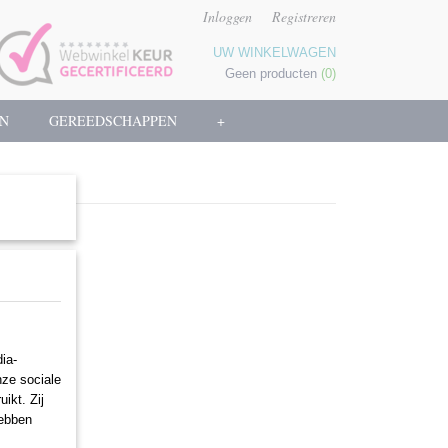
Inloggen
Registreren
UW WINKELWAGEN
Geen producten
(0)
N
GEREEDSCHAPPEN
+
ia-
nze sociale
ikt. Zij
hebben