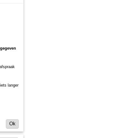
ngegeven
 afspraak
iets langer
Ok