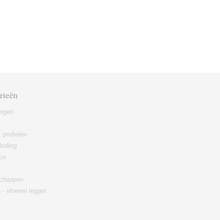
rieën
ingen
 profielen
leding
ce
chappen
 - vloeren legger