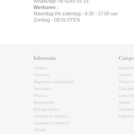
WhatsApp: 06 4245 05 33
Werkuren :
Maandag t/m zaterdag - 9.30 - 17.00 uur
Zondag - GESLOTEN
Informatie
Catego
Contact
Aanbied
Over ons
Vloeren
Algemene voorwaarden
Plinten &
Vacatures
Trap bek
Privacy
Legservi
Retourneren
Matten
Bezorg service
Gereeds
Garantie & klachten
Paketten
Laminaat onderhoud
Offerte