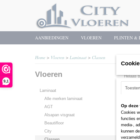
AANBIEDINGEN
VLOEREN
PLINTEN & 
Home
>
Vloeren
>
Laminaat
>
Classen
Cookie
Vloeren
Helaas b
9,1
Toeste
Probeert
Laminaat
Alle merken laminaat
Op deze 
AGT
Cookies wo
Alsapan visgraat
functies e
Beautifloor
media-, ad
City
kunnen dez
verzameld 
Classen