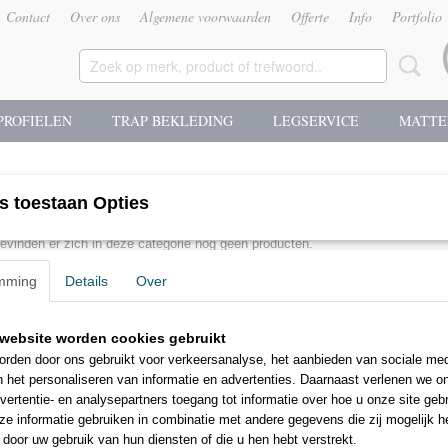
Contact
Over ons
Algemene voorwaarden
Offerte
Info
Portfolio
PROFIELEN
TRAP BEKLEDING
LEGSERVICE
MATTE
s toestaan Opties
evinden er zich in deze categorie nog geen producten.
mming
Details
Over
 u het later nog eens!
website worden cookies gebruikt
rden door ons gebruikt voor verkeersanalyse, het aanbieden van sociale med
n het personaliseren van informatie en advertenties. Daarnaast verlenen we o
vertentie- en analysepartners toegang tot informatie over hoe u onze site gebru
e informatie gebruiken in combinatie met andere gegevens die zij mogelijk 
door uw gebruik van hun diensten of die u hen hebt verstrekt.