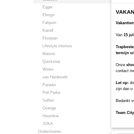
Egger
VAKAN
Elesgo
Falquon
Vakantie
Kaindl
Van
15 ju
Floorpan
Lifestyle interiors
Trapbeste
termijn u
Maison
Quickstep
Onze
sho
Wineo
contact me
van Hardeveld
Let op:
doo
Parador
zijn dan u
Peli Parke
Saffier
Bedankt vo
Overige
Team City
Hoomline
JOKA
Ondervloeren