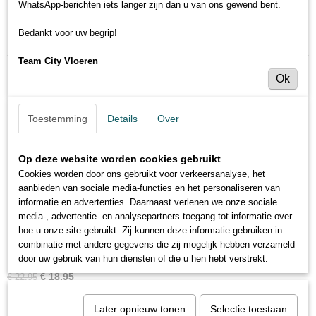
WhatsApp-berichten iets langer zijn dan u van ons gewend bent.
Stootbord
Sorteer op:
Uitlooptreden aluminium
Bedankt voor uw begrip!
Uitlooptreden uniclic
Team City Vloeren
Laminaat
Ok
17% korting
Toebehoren
Stair Solutions
Toestemming
Details
Over
Trenovo
Verlichting
Op deze website worden cookies gebruikt
DIG PVC traprenovatie
Cookies worden door ons gebruikt voor verkeersanalyse, het
Gelasta - Easystairs
aanbieden van sociale media-functies en het personaliseren van
Tapijt
informatie en advertenties. Daarnaast verlenen we onze sociale
Renovatie met Laminaat
media-, advertentie- en analysepartners toegang tot informatie over
hoe u onze site gebruikt. Zij kunnen deze informatie gebruiken in
Trapmatten
Dubbel Stootbord: Leisteen
combinatie met andere gegevens die zij mogelijk hebben verzameld
Renovatie met PVC
Een MexForm stootbord (dubbel) in het decor Cascina Grenen.…
door uw gebruik van hun diensten of die u hen hebt verstrekt.
€ 18,95
€ 22,95
Later opnieuw tonen
Selectie toestaan