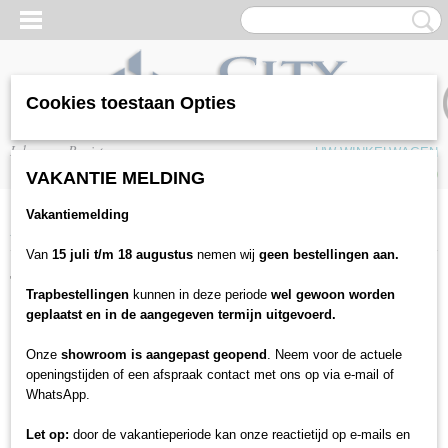
Cookies toestaan Opties
Inloggen
Registreren
UW WINKELWAGEN
Geen producten
(0)
VAKANTIE MELDING
Vakantiemelding
Home
>
Trap bekleding
>
Traprenovatie
>
Mexform
>
Stootbord
Van
15 juli t/m 18 augustus
nemen wij
geen bestellingen aan.
Trap bekleding
Trapbestellingen
kunnen in deze periode
wel gewoon worden
geplaatst en in de aangegeven termijn uitgevoerd.
Traprenovatie
Onze
showroom is aangepast geopend
. Neem voor de actuele
CanDo
openingstijden of een afspraak contact met ons op via e-mail of
Mexform
WhatsApp.
Enkeltreden
Let op:
door de vakantieperiode kan onze reactietijd op e-mails en
Dubbeltreden