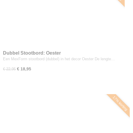
Dubbel Stootbord: Oester
Een MexForm stootbord (dubbel) in het decor Oester De lengte…
€ 18,95
€ 22,95
17% korting