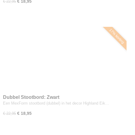
€ 18,95
€ 22,95
17% korting
Dubbel Stootbord: Zwart
Een MexForm stootbord (dubbel) in het decor Highland Eik…
€ 18,95
€ 22,95