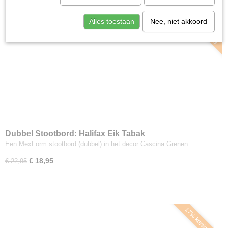
17% korting
Alles toestaan
Nee, niet akkoord
Dubbel Stootbord: Halifax Eik Tabak
Een MexForm stootbord (dubbel) in het decor Cascina Grenen.…
€ 18,95
€ 22,95
17% korting