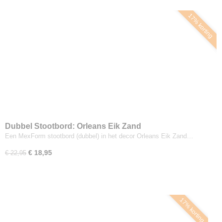
17% korting
Dubbel Stootbord: Orleans Eik Zand
Een MexForm stootbord (dubbel) in het decor Orleans Eik Zand…
€ 18,95
€ 22,95
17% korting