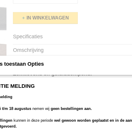
IN WINKELWAGEN
Specificaties
Productcode
268
Omschrijving
Trapmatten, makkelijk te bevestigen.
s toestaan Opties
Zelfklevend en geluiddempend.
Poolmateriaal: 100% Polypropylene
TIE MELDING
Totaal gewicht: 1.400 gr/m²
Backing: action back
melding
Matten: 17x56 cm / 25x65 cm
li t/m 18 augustus
nemen wij
geen bestellingen aan.
Afwerking: gefestonneerd
Plastic rand: Ja
llingen
kunnen in deze periode
wel gewoon worden geplaatst en in de aa
itgevoerd.
verkoop per pak