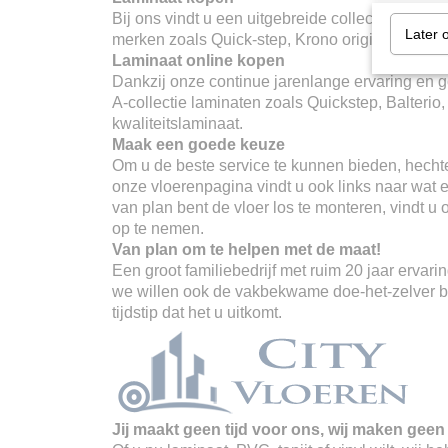
Bij ons vindt u een uitgebreide collectie merken
Later 
merken zoals Quick-step, Krono original, Balter
Laminaat online kopen
Dankzij onze continue jarenlange ervaring en go
A-collectie laminaten zoals Quickstep, Balterio
kwaliteitslaminaat.
Maak een goede keuze
Om u de beste service te kunnen bieden, hechte
onze vloerenpagina vindt u ook links naar wat er
van plan bent de vloer los te monteren, vindt u
op te nemen.
Van plan om te helpen met de maat!
Een groot familiebedrijf met ruim 20 jaar erva
we willen ook de vakbekwame doe-het-zelver ber
tijdstip dat het u uitkomt.
Jij maakt geen tijd voor ons, wij maken geen 