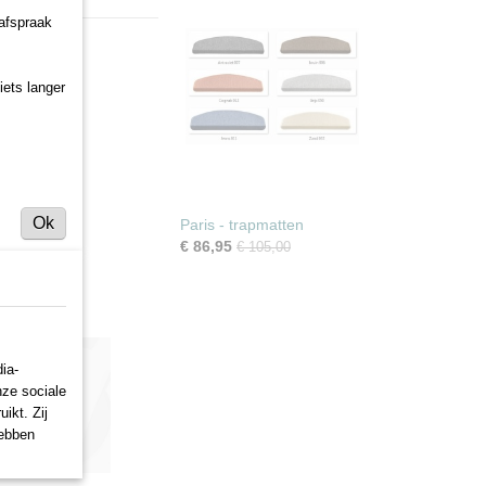
 afspraak
iets langer
Ok
Paris - trapmatten
€ 86,95
€ 105,00
ia-
nze sociale
ikt. Zij
hebben