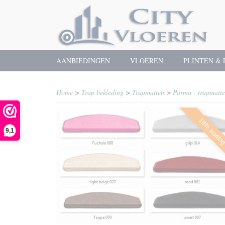
AANBIEDINGEN
VLOEREN
PLINTEN & 
Home
>
Trap bekleding
>
Trapmatten
>
Parma - trapmatt
16% kortin
9,1