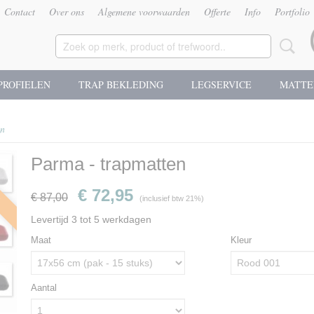
Contact
Over ons
Algemene voorwaarden
Offerte
Info
Portfolio
PROFIELEN
TRAP BEKLEDING
LEGSERVICE
MATTE
en
Parma - trapmatten
g
€ 72,95
€ 87,00
(inclusief btw 21%)
Levertijd 3 tot 5 werkdagen
Maat
Kleur
Aantal