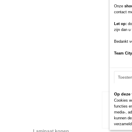
Onze
sho
contact me
Let op:
doo
zijn dan u
Bedankt vo
Team City
Toeste
Op deze 
Cookies wo
functies e
media-, ad
kunnen dez
verzameld 
Laminaat kopen