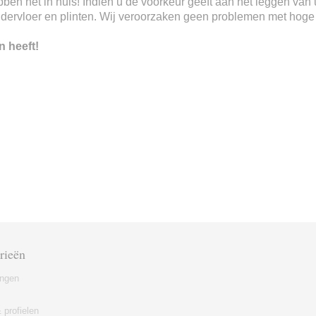
 hebben het in huis! Indien u de voorkeur geeft aan het leggen va
ndervloer en plinten. Wij veroorzaken geen problemen met hoge o
n heeft!
rieën
ingen
 profielen