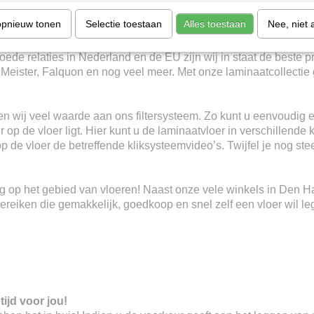
 en de scherpste prijzen uit Nederland. Zonder te vergelijken! W
opnieuw tonen
Selectie toestaan
Alles toestaan
Nee, niet 
io en Meister!
ede relaties in Nederland en de EU zijn wij in staat de beste p
, Meister, Falquon en nog veel meer. Met onze laminaatcollectie 
n wij veel waarde aan ons filtersysteem. Zo kunt u eenvoudig e
 op de vloer ligt. Hier kunt u de laminaatvloer in verschillende 
 op de vloer de betreffende kliksysteemvideo’s. Twijfel je nog s
ring op het gebied van vloeren! Naast onze vele winkels in Den 
eiken die gemakkelijk, goedkoop en snel zelf een vloer wil le
tijd voor jou!