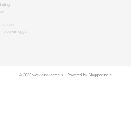
leding
ce
chappen
 - vloeren legger
© 2026 www.cityvloeren.nl - Powered by Shoppagina.nl