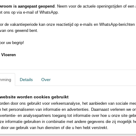
1 pak = 15 treden
wroom is aangepast geopend
. Neem voor de actuele openingstijden of een
t ons op via e-mail of WhatsApp.
r de vakantieperiode kan onze reactietijd op e-mails en WhatsApp-berichten 
 van ons gewend bent.
or uw begrip!
 Vloeren
mming
Details
Over
website worden cookies gebruikt
rden door ons gebruikt voor verkeersanalyse, het aanbieden van sociale med
n het personaliseren van informatie en advertenties. Daarnaast verlenen we o
vertentie- en analysepartners toegang tot informatie over hoe u onze site gebru
e informatie gebruiken in combinatie met andere gegevens die zij mogelijk 
door uw gebruik van hun diensten of die u hen hebt verstrekt.