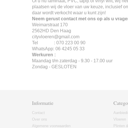
Of u nu laminaat, PVC, tapijt of vinyl wilt, wij
plaatsen wij de vloer van uw keuze, inclusief o
daar wordt verkocht waar u kunt zijn!
Neem gerust contact met ons op als u vrage
Weimarstraat 170
2562HD Den Haag
cityvloeren@gmail.com
Tel : 070 223 00 90
WhatsApp: 06 4245 05 33
Werkuren :
Maandag t/m zaterdag - 9.30 - 17.00 uur
Zondag - GESLOTEN
Informatie
Catego
Contact
Aanbied
Over ons
Vloeren
Algemene voorwaarden
Plinten &