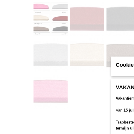
Cookie
VAKAN
Vakantie
Van
15 ju
Trapbeste
termijn u