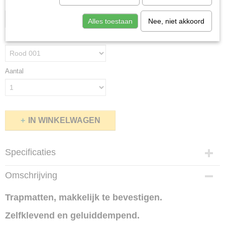
Maat
Alles toestaan
Nee, niet akkoord
Kleur
Aantal
IN WINKELWAGEN
Specificaties
Productcode
Omschrijving
274
Trapmatten, makkelijk te bevestigen.
Zelfklevend en geluiddempend.