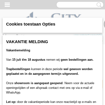
Cookies toestaan Opties
Inloggen
Registreren
UW WINKELWAGEN
Geen producten
(0)
VAKANTIE MELDING
Vakantiemelding
Home
>
Trap bekleding
>
Trapmatten
>
Imola - trapmatten
Van
15 juli t/m 18 augustus
nemen wij
geen bestellingen aan.
17% korting
Trapbestellingen
kunnen in deze periode
wel gewoon worden
geplaatst en in de aangegeven termijn uitgevoerd.
Onze
showroom is aangepast geopend
. Neem voor de actuele
openingstijden of een afspraak contact met ons op via e-mail of
WhatsApp.
Let op:
door de vakantieperiode kan onze reactietijd op e-mails en