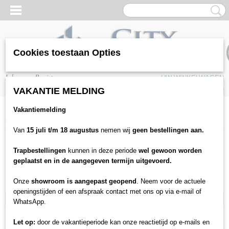
Cookies toestaan Opties
Inloggen
Registreren
UW WINKELWAGEN
Geen producten
(0)
VAKANTIE MELDING
Vakantiemelding
Home
>
Matten
>
Matten op maat
>
Buitenmatten
Van
15 juli t/m 18 augustus
nemen wij
geen bestellingen aan.
Matten
Trapbestellingen
kunnen in deze periode
wel gewoon worden
geplaatst en in de aangegeven termijn uitgevoerd.
Matten op maat
Onze
showroom is aangepast geopend
. Neem voor de actuele
Wasbare matten
openingstijden of een afspraak contact met ons op via e-mail of
Buitenmatten
WhatsApp.
Let op:
door de vakantieperiode kan onze reactietijd op e-mails en