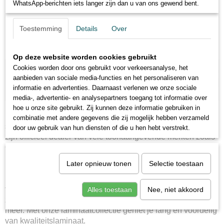
WhatsApp-berichten iets langer zijn dan u van ons gewend bent.
Helaas bevinden er zich in deze categorie nog geen producten.
Bedankt voor uw begrip!
Toestemming
Details
Over
Probeert u het later nog eens!
Team City Vloeren
Ok
Op deze website worden cookies gebruikt
Cookies worden door ons gebruikt voor verkeersanalyse, het
aanbieden van sociale media-functies en het personaliseren van
informatie en advertenties. Daarnaast verlenen we onze sociale
media-, advertentie- en analysepartners toegang tot informatie over
Laminaat kopen
hoe u onze site gebruikt. Zij kunnen deze informatie gebruiken in
Bij ons vindt u een uitgebreide collectie merken en de
combinatie met andere gegevens die zij mogelijk hebben verzameld
scherpste prijzen uit Nederland. Zonder te vergelijken! Wij
door uw gebruik van hun diensten of die u hen hebt verstrekt.
zijn officieel dealer van vele toonaangevende merken zoals
Quick-step, Krono original, Balterio en Meister!
Laminaat online kopen
Later opnieuw tonen
Selectie toestaan
Dankzij onze continue jarenlange ervaring en goede relaties
in Nederland en de EU zijn wij in staat de beste prijzen aan
te bieden voor een breed assortiment A-collectie laminaten
Alles toestaan
Nee, niet akkoord
zoals Quickstep, Balterio, Meister, Falquon en nog veel
meer. Met onze laminaatcollectie geniet je lang en voordelig
van kwaliteitslaminaat.