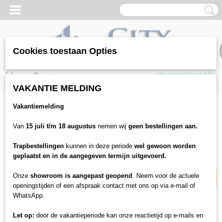
Cookies toestaan Opties
Inloggen
Registreren
UW WINKELWAGEN
Geen producten
(0)
VAKANTIE MELDING
Vakantiemelding
Home
>
Gereedschappen
>
Leggereedschap
>
Zwaaihaak rvs 20 cm
Van
15 juli t/m 18 augustus
nemen wij
geen bestellingen aan.
20% korting
Trapbestellingen
kunnen in deze periode
wel gewoon worden
geplaatst en in de aangegeven termijn uitgevoerd.
Onze
showroom is aangepast geopend
. Neem voor de actuele
openingstijden of een afspraak contact met ons op via e-mail of
WhatsApp.
Let op:
door de vakantieperiode kan onze reactietijd op e-mails en