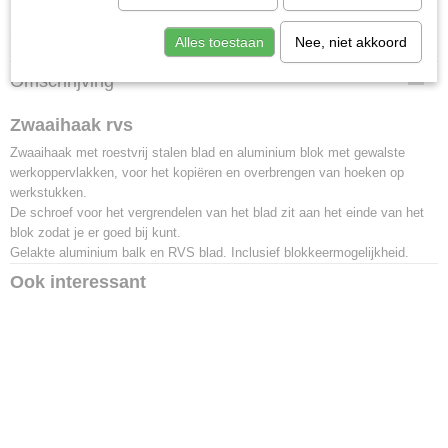
Specificaties
Alles toestaan
Nee, niet akkoord
Productcode
Omschrijving
85503
Zwaaihaak rvs
Zwaaihaak met roestvrij stalen blad en aluminium blok met gewalste
werkoppervlakken, voor het kopiëren en overbrengen van hoeken op
werkstukken.
De schroef voor het vergrendelen van het blad zit aan het einde van het
blok zodat je er goed bij kunt.
Gelakte aluminium balk en RVS blad. Inclusief blokkeermogelijkheid.
Ook interessant