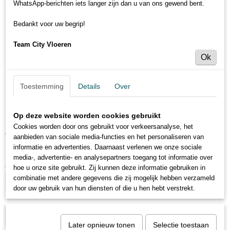
WhatsApp-berichten iets langer zijn dan u van ons gewend bent.
Bedankt voor uw begrip!
Team City Vloeren
Ok
Toestemming
Details
Over
Zwaaihaak rvs 20 cm
Op deze website worden cookies gebruikt
Cookies worden door ons gebruikt voor verkeersanalyse, het
€ 55,95
€ 69,95
(inclusief btw 21%)
aanbieden van sociale media-functies en het personaliseren van
informatie en advertenties. Daarnaast verlenen we onze sociale
Levertijd 3 tot 5 werkdagen
media-, advertentie- en analysepartners toegang tot informatie over
Aantal
hoe u onze site gebruikt. Zij kunnen deze informatie gebruiken in
combinatie met andere gegevens die zij mogelijk hebben verzameld
door uw gebruik van hun diensten of die u hen hebt verstrekt.
IN WINKELWAGEN
Later opnieuw tonen
Selectie toestaan