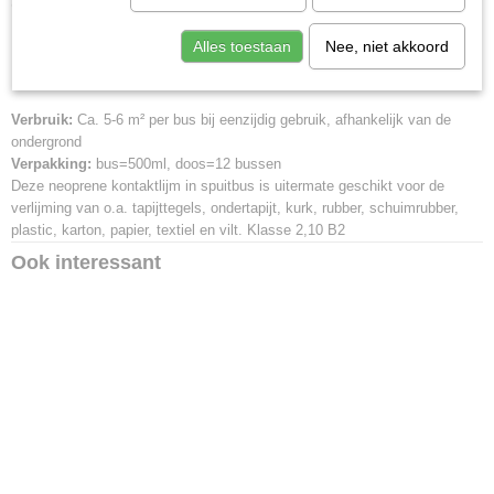
Omschrijving
Alles toestaan
Nee, niet akkoord
Lijmspray heavyduty Spuitlijm
Verbruik:
Ca. 5-6 m² per bus bij eenzijdig gebruik, afhankelijk van de
ondergrond
Verpakking:
bus=500ml, doos=12 bussen
Deze neoprene kontaktlijm in spuitbus is uitermate geschikt voor de
verlijming van o.a. tapijttegels, ondertapijt, kurk, rubber, schuimrubber,
plastic, karton, papier, textiel en vilt. Klasse 2,10 B2
Ook interessant