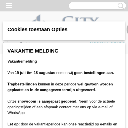
Cookies toestaan Opties
Inloggen
Registreren
UW WINKELWAGEN
Geen producten
(0)
VAKANTIE MELDING
Vakantiemelding
Home
>
Gereedschappen
>
Leggereedschap
>
Lijmspray heavyduty
Spuitlijm
Van
15 juli t/m 18 augustus
nemen wij
geen bestellingen aan.
Trapbestellingen
kunnen in deze periode
wel gewoon worden
geplaatst en in de aangegeven termijn uitgevoerd.
Onze
showroom is aangepast geopend
. Neem voor de actuele
openingstijden of een afspraak contact met ons op via e-mail of
WhatsApp.
Let op:
door de vakantieperiode kan onze reactietijd op e-mails en