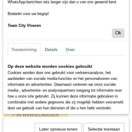
WhatsApp-berichten iets langer zijn dan u van ons gewend bent.
Bedankt voor uw begrip!
Team City Vloeren
Ok
Toestemming
Details
Over
Lijmspray heavyduty Spuitlijm
€ 14,95
Op deze website worden cookies gebruikt
(inclusief btw 21%)
Cookies worden door ons gebruikt voor verkeersanalyse, het
Levertijd 3 tot 5 werkdagen
aanbieden van sociale media-functies en het personaliseren van
informatie en advertenties. Daarnaast verlenen we onze sociale
Aantal
media-, advertentie- en analysepartners toegang tot informatie over
hoe u onze site gebruikt. Zij kunnen deze informatie gebruiken in
combinatie met andere gegevens die zij mogelijk hebben verzameld
door uw gebruik van hun diensten of die u hen hebt verstrekt.
IN WINKELWAGEN
Later opnieuw tonen
Selectie toestaan