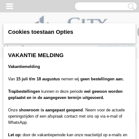
Cookies toestaan Opties
Inloggen
Registreren
UW WINKELWAGEN
Geen producten
(0)
VAKANTIE MELDING
Vakantiemelding
Home
>
Gereedschappen
>
Bouwmaterialen
>
Egaliseren
>
Schönox ZM
Rapid Egaline 25 kg
Van
15 juli t/m 18 augustus
nemen wij
geen bestellingen aan.
Trapbestellingen
kunnen in deze periode
wel gewoon worden
14% korting
geplaatst en in de aangegeven termijn uitgevoerd.
Onze
showroom is aangepast geopend
. Neem voor de actuele
openingstijden of een afspraak contact met ons op via e-mail of
WhatsApp.
Let op:
door de vakantieperiode kan onze reactietijd op e-mails en