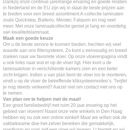
Dankzij onze continue jarenlange ervaring en goede relaties
in Nederland en de EU zijn wij in staat de beste prijzen aan
te bieden voor een breed assortiment A-collectie laminaten
zoals Quickstep, Balterio, Meister, Falquon en nog veel
meer. Met onze laminaatcollectie geniet je lang en voordelig
van kwaliteitslaminaat.
Maak een goede keuze
Om u de beste service te kunnen bieden, hechten wij veel
waarde aan ons filtersysteem. Zo kunt u eenvoudig en breed
zoeken naar uw favoriete vloer. Op onze vloerenpagina vindt
u ook links naar wat er op de vloer ligt. Hier kunt u de
laminaatvloer in verschillende kamers zien en een beter
zicht krijgen. Indien u van plan bent de vloer los te monteren,
vindt u op de vloer de betreffende kliksysteemvideo’s. Twijfel
je nog steeds verkeerd? Aarzel niet om contact met ons op
te nemen.
Van plan om te helpen met de maat!
Een groot familiebedrijf met ruim 20 jaar ervaring op het
gebied van vloeren! Naast onze vele winkels in Den Haag
hebben wij nu ook een online winkel! Maar we willen ook de
vakbekwame doe-het-zelver bereiken die gemakkelijk,
goedkoop en snel zelf een vloer wil leggen. U bestelt en wij