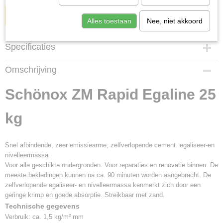
IN WINKELWAGEN
Alles toestaan
Nee, niet akkoord
Specificaties
Productcode
Omschrijving
410383002
Netto gewicht
Schönox ZM Rapid Egaline 25
25,00 Kg
Bruto gewicht
kg
25,00 Kg
Snel afbindende, zeer emissiearme, zelfverlopende cement. egaliseer-en
nivelleermassa
Voor alle geschikte ondergronden. Voor reparaties en renovatie binnen. De
meeste bekledingen kunnen na ca. 90 minuten worden aangebracht. De
zelfverlopende egaliseer- en nivelleermassa kenmerkt zich door een
geringe krimp en goede absorptie. Streikbaar met zand.
Technische gegevens
Verbruik: ca. 1,5 kg/m² mm