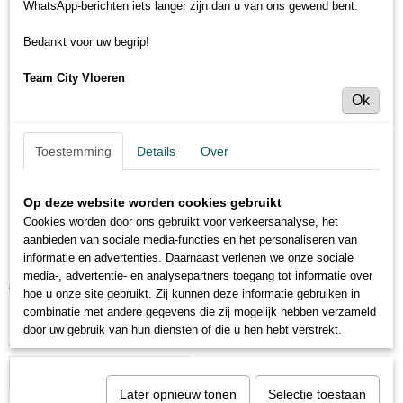
WhatsApp-berichten iets langer zijn dan u van ons gewend bent.
Bedankt voor uw begrip!
Team City Vloeren
Ok
Toestemming
Details
Over
Op deze website worden cookies gebruikt
Cookies worden door ons gebruikt voor verkeersanalyse, het
Schönox ZM Rapid Egaline 25 kg
aanbieden van sociale media-functies en het personaliseren van
informatie en advertenties. Daarnaast verlenen we onze sociale
media-, advertentie- en analysepartners toegang tot informatie over
€ 59,95
€ 69,95
(inclusief btw 21%)
hoe u onze site gebruikt. Zij kunnen deze informatie gebruiken in
combinatie met andere gegevens die zij mogelijk hebben verzameld
Levertijd 3 tot 5 werkdagen
door uw gebruik van hun diensten of die u hen hebt verstrekt.
Aantal
Later opnieuw tonen
Selectie toestaan