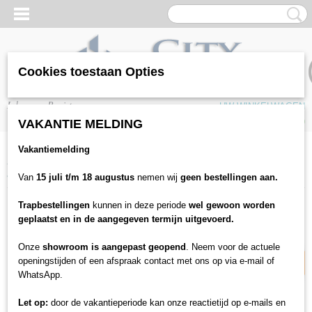
Cookies toestaan Opties
Inloggen
Registreren
UW WINKELWAGEN
Geen producten
(0)
VAKANTIE MELDING
Vakantiemelding
Home
>
Gereedschappen
>
Bouwmaterialen
>
Egaliseren
>
Schonox ZX
egaline 25kg
Van
15 juli t/m 18 augustus
nemen wij
geen bestellingen aan.
Trapbestellingen
kunnen in deze periode
wel gewoon worden
14% korting
geplaatst en in de aangegeven termijn uitgevoerd.
Onze
showroom is aangepast geopend
. Neem voor de actuele
openingstijden of een afspraak contact met ons op via e-mail of
WhatsApp.
Let op:
door de vakantieperiode kan onze reactietijd op e-mails en