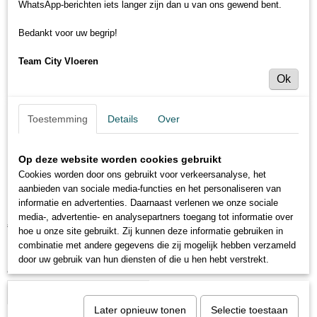
WhatsApp-berichten iets langer zijn dan u van ons gewend bent.
Bedankt voor uw begrip!
Team City Vloeren
Ok
Toestemming
Details
Over
Op deze website worden cookies gebruikt
Cookies worden door ons gebruikt voor verkeersanalyse, het
Schonox ZX egaline 25kg
aanbieden van sociale media-functies en het personaliseren van
informatie en advertenties. Daarnaast verlenen we onze sociale
media-, advertentie- en analysepartners toegang tot informatie over
€ 29,95
€ 34,95
(inclusief btw 21%)
hoe u onze site gebruikt. Zij kunnen deze informatie gebruiken in
combinatie met andere gegevens die zij mogelijk hebben verzameld
Levertijd 3 tot 5 werkdagen
door uw gebruik van hun diensten of die u hen hebt verstrekt.
Aantal
Later opnieuw tonen
Selectie toestaan