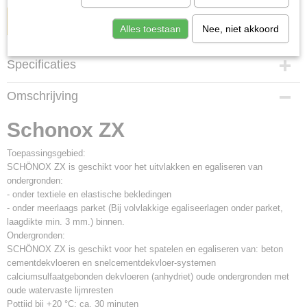
IN WINKELWAGEN
Alles toestaan
Nee, niet akkoord
Specificaties
Productcode
Omschrijving
chonoxzx
Netto gewicht
Schonox ZX
25,00 Kg
Bruto gewicht
Toepassingsgebied:
25,00 Kg
SCHÖNOX ZX is geschikt voor het uitvlakken en egaliseren van
ondergronden:
- onder textiele en elastische bekledingen
- onder meerlaags parket (Bij volvlakkige egaliseerlagen onder parket,
laagdikte min. 3 mm.) binnen.
Ondergronden:
SCHÖNOX ZX is geschikt voor het spatelen en egaliseren van: beton
cementdekvloeren en snelcementdekvloer-systemen
calciumsulfaatgebonden dekvloeren (anhydriet) oude ondergronden met
oude watervaste lijmresten
Pottijd bij +20 °C: ca. 30 minuten