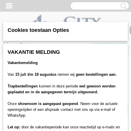
Cookies toestaan Opties
Inloggen
Registreren
UW WINKELWAGEN
Geen producten
(0)
VAKANTIE MELDING
Vakantiemelding
Home
>
Vloeren
>
Tapijten
>
Tapijttegels
>
Output Loop & Lines
>
Output Loop & lines - 4221005 Barley
Van
15 juli t/m 18 augustus
nemen wij
geen bestellingen aan.
Trapbestellingen
kunnen in deze periode
wel gewoon worden
21% korting
geplaatst en in de aangegeven termijn uitgevoerd.
Onze
showroom is aangepast geopend
. Neem voor de actuele
openingstijden of een afspraak contact met ons op via e-mail of
WhatsApp.
Let op:
door de vakantieperiode kan onze reactietijd op e-mails en