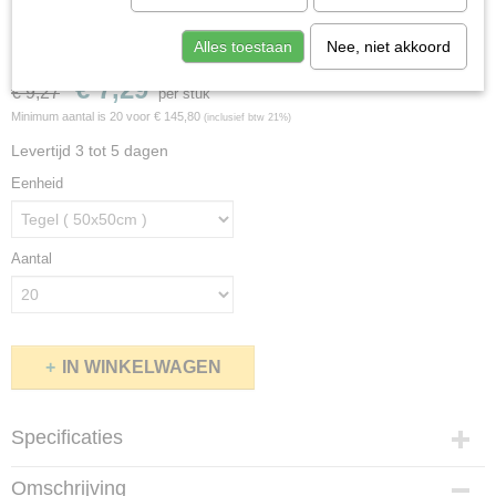
Output Loop & lines - 4221005 Barley
Alles toestaan
Nee, niet akkoord
€ 7,29
€ 9,27
per stuk
Minimum aantal is 20 voor
€ 145,80
(inclusief btw 21%)
Levertijd 3 tot 5 dagen
Eenheid
Aantal
IN WINKELWAGEN
Specificaties
Productcode
Omschrijving