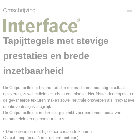
Productcode
Omschrijving
4219016
Afmetingen (l,b,h)
50 x 50 x 0,58 cm
Tapijttegels met stevige
prestaties en brede
inzetbaarheid
De Output-collectie bestaat uit drie series die een prachtig resultaat
opleveren, zowel individueel als in combinatie. Het frisse kleurenpalet en
de gevarieerde texturen maken zowel neutrale ontwerpen als innovatieve,
creatieve designs mogelijk.
De Output-collectie is dan ook geschikt voor een breed scala van
commerciële en openbare ruimtes.
• Drie ontwerpen met bij elkaar passende kleuren:
Output Loop (bouclé met uniform patroon)