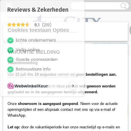
Cookies toestaan Opties
Inloggen
Registreren
UW WINKELWAGEN
Geen producten
(0)
VAKANTIE MELDING
Vakantiemelding
Home
>
Vloeren
>
Tapijten
>
Tapijttegels
>
Output Loop & Lines
>
Output Loop & lines - 4219016 Paprika
Van
15 juli t/m 18 augustus
nemen wij
geen bestellingen aan.
Trapbestellingen
kunnen in deze periode
wel gewoon worden
21% korting
geplaatst en in de aangegeven termijn uitgevoerd.
Onze
showroom is aangepast geopend
. Neem voor de actuele
openingstijden of een afspraak contact met ons op via e-mail of
WhatsApp.
Let op:
door de vakantieperiode kan onze reactietijd op e-mails en