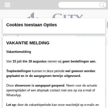
Cookies toestaan Opties
Inloggen
Registreren
UW WINKELWAGEN
Geen producten
(0)
VAKANTIE MELDING
Vakantiemelding
Home
>
Vloeren
>
Tapijten
>
Tapijttegels
>
Heuga 725
>
Heuga 725 -
672516 Chocolate
Van
15 juli t/m 18 augustus
nemen wij
geen bestellingen aan.
Trapbestellingen
kunnen in deze periode
wel gewoon worden
22% korting
geplaatst en in de aangegeven termijn uitgevoerd.
Onze
showroom is aangepast geopend
. Neem voor de actuele
openingstijden of een afspraak contact met ons op via e-mail of
WhatsApp.
Let op:
door de vakantieperiode kan onze reactietijd op e-mails en