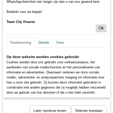
WhatsApp-berichten iets langer zijn dan u van ons gewend bent.
Bedankt voor uw begrip!
Team City Vloeren
Ok
Toestemming
Details
Over
Op deze website worden cookies gebruikt
Cookies worden door ons gebruikt voor verkeersanalyse, het
aanbieden van sociale media-functies en het personaliseren van
informatie en advertenties. Daarnaast verlenen we onze sociale
media-, advertentie- en analysepartners toegang tot informatie over
hoe u onze site gebruikt. Zij kunnen deze informatie gebruiken in
combinatie met andere gegevens die zij mogelijk hebben verzameld
Heuga 725 - 672516 Chocolate
door uw gebruik van hun diensten of die u hen hebt verstrekt.
€ 14,69
€ 18,79
per stuk
Minimum aantal is 16 voor
€ 235,04
(inclusief btw 21%)
Later opnieuw tonen
Selectie toestaan