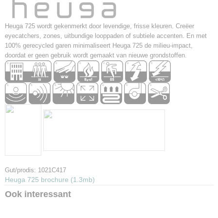
Getufte Velours
Garen
Heuga 725 wordt gekenmerkt door levendige, frisse kleuren. Creëer
100% Solution Dyed Gerecycled Polyamide
eyecatchers, zones, uitbundige looppaden of subtiele accenten. En met
Backing
100% gerecycled garen minimaliseert Heuga 725 de milieu-impact,
Graphlex®
doordat er geen gebruik wordt gemaakt van nieuwe grondstoffen.
Formaat – Verpakking
50 x 50 cm – 4 m² Doos
Totaalgewicht
4030 g/m² ± 5%
Totale Hoogte
7,2 mm ± 0,5 mm
Slijtvastheid
EN 1307 33 Heavy Contract
Kleurechtheid – Licht
≥7 (ISO 105-B02)
Contactgeluid Absorptie ΔLw EN ISO 10140-3
Gut/prodis: 1021C417
25 dB
Heuga 725 brochure (1.3mb)
Garantie
Ook interessant
15 jaar