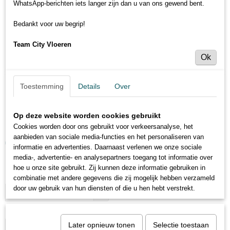
WhatsApp-berichten iets langer zijn dan u van ons gewend bent.
Bedankt voor uw begrip!
Team City Vloeren
Ok
Toestemming
Details
Over
Op deze website worden cookies gebruikt
Salina kustgras
Cookies worden door ons gebruikt voor verkeersanalyse, het
aanbieden van sociale media-functies en het personaliseren van
€ 139,95
(inclusief btw 21%)
informatie en advertenties. Daarnaast verlenen we onze sociale
media-, advertentie- en analysepartners toegang tot informatie over
Levertijd 3 tot 5 dagen
hoe u onze site gebruikt. Zij kunnen deze informatie gebruiken in
Lengte
(100 - 2000 cm)
combinatie met andere gegevens die zij mogelijk hebben verzameld
door uw gebruik van hun diensten of die u hen hebt verstrekt.
cm
Breedte
Later opnieuw tonen
Selectie toestaan