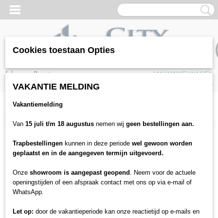
Cookies toestaan Opties
Inloggen
Registreren
UW WINKELWAGEN
Geen producten
(0)
VAKANTIE MELDING
Vakantiemelding
Home
>
Vloeren
>
Tapijten
>
Kunstgras
>
Salina kustgras
Van
15 juli t/m 18 augustus
nemen wij
geen bestellingen aan.
Trapbestellingen
kunnen in deze periode
wel gewoon worden
geplaatst en in de aangegeven termijn uitgevoerd.
Onze
showroom is aangepast geopend
. Neem voor de actuele
openingstijden of een afspraak contact met ons op via e-mail of
WhatsApp.
Let op:
door de vakantieperiode kan onze reactietijd op e-mails en