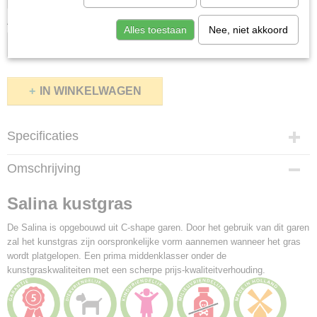
Aantal
Alles toestaan
Nee, niet akkoord
IN WINKELWAGEN
Specificaties
Productcode
Omschrijving
Cordoba-2038
Afmetingen (l,b,h)
Salina kustgras
0 x 0 x 3 cm
De Salina is opgebouwd uit C-shape garen. Door het gebruik van dit garen
zal het kunstgras zijn oorspronkelijke vorm aannemen wanneer het gras
wordt platgelopen. Een prima middenklasser onder de
kunstgraskwaliteiten met een scherpe prijs-kwaliteitverhouding.