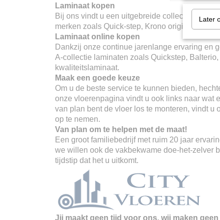
Laminaat kopen
Bij ons vindt u een uitgebreide collectie merken
Later 
merken zoals Quick-step, Krono original, Balter
Laminaat online kopen
Dankzij onze continue jarenlange ervaring en go
A-collectie laminaten zoals Quickstep, Balterio
kwaliteitslaminaat.
Maak een goede keuze
Om u de beste service te kunnen bieden, hechte
onze vloerenpagina vindt u ook links naar wat er
van plan bent de vloer los te monteren, vindt u
op te nemen.
Van plan om te helpen met de maat!
Een groot familiebedrijf met ruim 20 jaar erva
we willen ook de vakbekwame doe-het-zelver ber
tijdstip dat het u uitkomt.
Jij maakt geen tijd voor ons, wij maken geen 