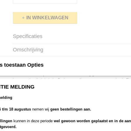
IN WINKELWAGEN
Specificaties
Productcode
Lissabon-2035
Omschrijving
Afmetingen (l,b,h)
0 x 0 x 4 cm
Flores kunstgras
s toestaan Opties
Wilt u een natuurlijk effect creëren voor weinig geld? Met de Flores ha
kunstgraskwaliteit in huis. De korte poolhoogte zorgt ervoor dat de F
grasveld lijkt. Ook ideaal voor balkon en terras.
TIE MELDING
melding
li t/m 18 augustus
nemen wij
geen bestellingen aan.
llingen
kunnen in deze periode
wel gewoon worden geplaatst en in de aa
itgevoerd.