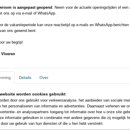
TECHNISCHE GEGEVENS
wroom is aangepast geopend
. Neem voor de actuele openingstijden of een
Breedte
400cm
t ons op via e-mail of WhatsApp.
Poolhoogte
40 mm
Totaal gewicht
2.700 gr/m²
r de vakantieperiode kan onze reactietijd op e-mails en WhatsApp-berichten 
 van ons gewend bent.
Adviesprijs
€ 41.95 per m²
Garantie
5 jaar
or uw begrip!
Bijzonderheid
Diervriendelijk
Bijzonderheid
Kindvriendelijk
 Vloeren
Comfort
Comfortabel en zacht
Herkomst
Made in Holland
Bijzonderheid
UV bestendig
Eco
Milieuvriendelijk
mming
Details
Over
Bijzonderheid
Veerkrachtig
website worden cookies gebruikt
rden door ons gebruikt voor verkeersanalyse, het aanbieden van sociale med
n het personaliseren van informatie en advertenties. Daarnaast verlenen we o
vertentie- en analysepartners toegang tot informatie over hoe u onze site gebru
e informatie gebruiken in combinatie met andere gegevens die zij mogelijk 
door uw gebruik van hun diensten of die u hen hebt verstrekt.