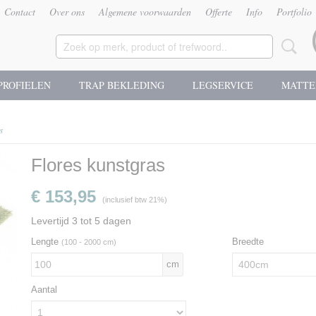
Contact
Over ons
Algemene voorwaarden
Offerte
Info
Portfolio
PROFIELEN
TRAP BEKLEDING
LEGSERVICE
MATTE
s
Flores kunstgras
€ 153,95
(inclusief btw 21%)
Levertijd 3 tot 5 dagen
Lengte
Breedte
(100 - 2000 cm)
cm
Aantal