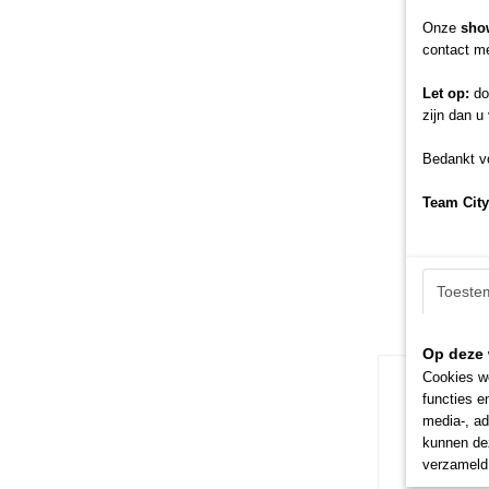
Onze
sho
contact me
Let op:
doo
zijn dan u
Bedankt vo
Team City
Toeste
Op deze 
Cookies wo
functies e
media-, ad
kunnen dez
verzameld 