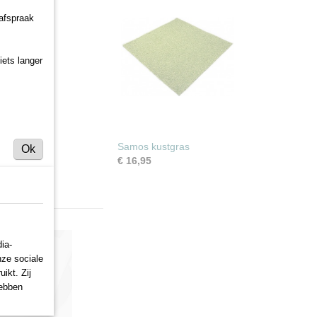
 afspraak
iets langer
Samos kustgras
Ok
€ 16,95
ia-
nze sociale
ikt. Zij
hebben