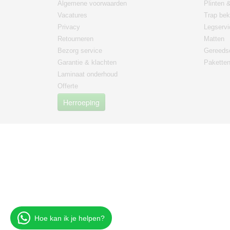
Algemene voorwaarden
Plinten &
Vacatures
Trap bek
Privacy
Legservi
Retourneren
Matten
Bezorg service
Gereeds
Garantie & klachten
Paketten
Laminaat onderhoud
Offerte
Herroeping
Hoe kan ik je helpen?