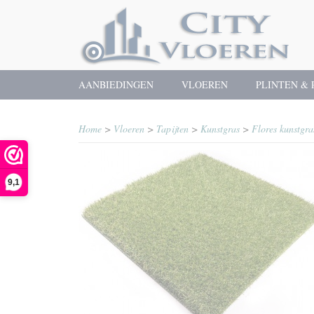
AANBIEDINGEN
VLOEREN
PLINTEN & 
Home
>
Vloeren
>
Tapijten
>
Kunstgras
>
Flores kunstgra
9,1