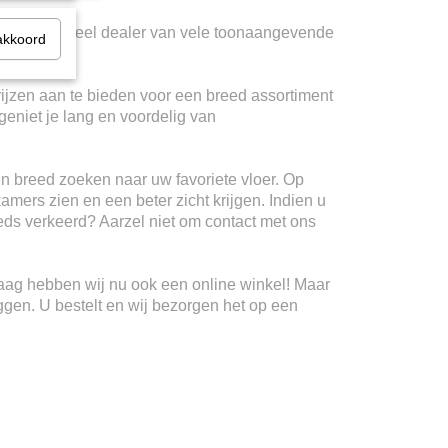
ij zijn officieel dealer van vele toonaangevende
akkoord
rijzen aan te bieden voor een breed assortiment
geniet je lang en voordelig van
n breed zoeken naar uw favoriete vloer. Op
kamers zien en een beter zicht krijgen. Indien u
teeds verkeerd? Aarzel niet om contact met ons
Haag hebben wij nu ook een online winkel! Maar
ggen. U bestelt en wij bezorgen het op een