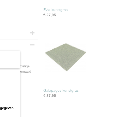
Evia kunstgras
€ 27,95
alt u een voordelige
lores net een gemaaid
Galapagos kunstgras
€ 37,95
ngegeven