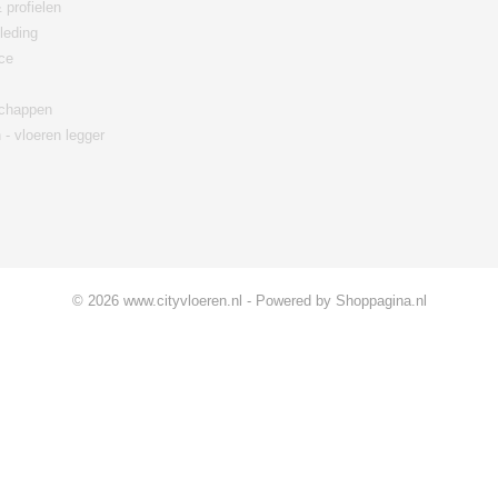
 profielen
leding
ce
chappen
 - vloeren legger
© 2026 www.cityvloeren.nl - Powered by Shoppagina.nl