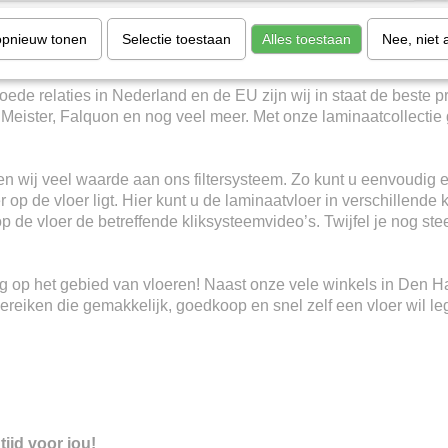
 en de scherpste prijzen uit Nederland. Zonder te vergelijken! W
opnieuw tonen
Selectie toestaan
Alles toestaan
Nee, niet 
io en Meister!
ede relaties in Nederland en de EU zijn wij in staat de beste p
, Meister, Falquon en nog veel meer. Met onze laminaatcollectie 
n wij veel waarde aan ons filtersysteem. Zo kunt u eenvoudig e
 op de vloer ligt. Hier kunt u de laminaatvloer in verschillende 
 op de vloer de betreffende kliksysteemvideo’s. Twijfel je nog s
ring op het gebied van vloeren! Naast onze vele winkels in Den 
eiken die gemakkelijk, goedkoop en snel zelf een vloer wil le
tijd voor jou!