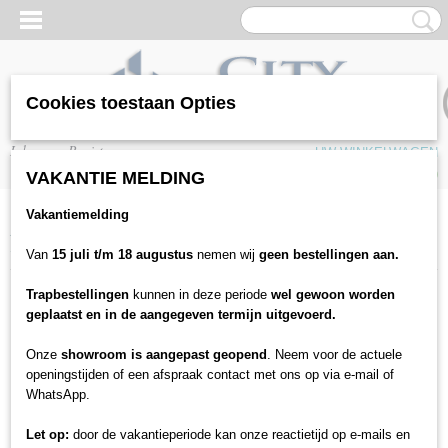
Cookies toestaan Opties
Inloggen
Registreren
UW WINKELWAGEN
Geen producten
(0)
VAKANTIE MELDING
Vakantiemelding
Home
>
Vloeren
>
Tapijten
>
Collectie tapijten
>
Gelasta tapijt
>
Impress
- 400cm kamerbreed tapijt
Van
15 juli t/m 18 augustus
nemen wij
geen bestellingen aan.
Trapbestellingen
kunnen in deze periode
wel gewoon worden
geplaatst en in de aangegeven termijn uitgevoerd.
Onze
showroom is aangepast geopend
. Neem voor de actuele
openingstijden of een afspraak contact met ons op via e-mail of
WhatsApp.
Let op:
door de vakantieperiode kan onze reactietijd op e-mails en