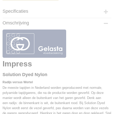
Specificaties
Productcode
Omschrijving
Impress-150
Afmetingen (l,b,h)
0 x 400 x 1,20 cm
Poolmateriaal
100% PES
Rugafwerking
Action Back
Impress
Breedte
400 cm
Solution Dyed Nylon
Totale hoogte
ca. 11,40 mm
Radijs versus Wortel
De meeste tapijten in Nederland worden geproduceerd met normale,
Gewicht
polyamide tapijtgarens, die na de productie worden geverfd. Op deze
2.110 gr/m²
manier wordt alleen de buitenkant van het garen geverfd. Denk aan
Warmtedoorlaatweerstand
een radijs: de binnenkant is wit, de buitenkant rood. Bij Solution Dyed
Makkelijk schoon te maken met water
Nylon wordt eerst de vezel geverfd, pas daarna worden van deze vezels
de garens geproduceerd. Hierdoor is het garen door en door gekleurd. Stel