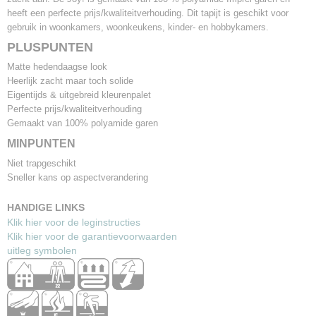
heeft een perfecte prijs/kwaliteitverhouding. Dit tapijt is geschikt voor
Gewicht
gebruik in woonkamers, woonkeukens, kinder- en hobbykamers.
ca 2.000 gr/m²
Garantie
PLUSPUNTEN
5 jaar
Matte hedendaagse look
Lichtechtheid
Heerlijk zacht maar toch solide
5-6
Eigentijds & uitgebreid kleurenpalet
Waterechtheid
Perfecte prijs/kwaliteitverhouding
4-5
Gemaakt van 100% polyamide garen
MINPUNTEN
Niet trapgeschikt
Sneller kans op aspectverandering
HANDIGE LINKS
Klik hier voor de leginstructies
Klik hier voor de garantievoorwaarden
uitleg symbolen