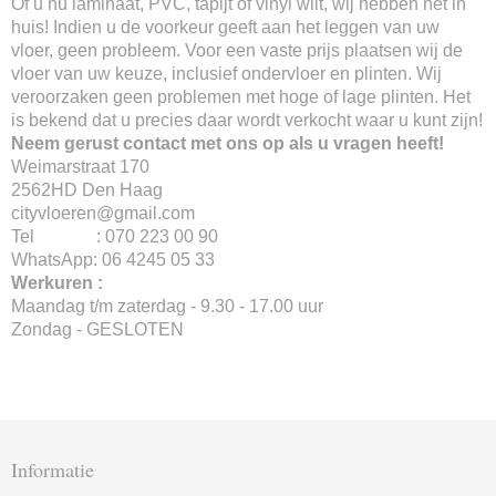
Of u nu laminaat, PVC, tapijt of vinyl wilt, wij hebben het in
huis! Indien u de voorkeur geeft aan het leggen van uw
vloer, geen probleem. Voor een vaste prijs plaatsen wij de
vloer van uw keuze, inclusief ondervloer en plinten. Wij
veroorzaken geen problemen met hoge of lage plinten. Het
is bekend dat u precies daar wordt verkocht waar u kunt zijn!
Neem gerust contact met ons op als u vragen heeft!
Weimarstraat 170
2562HD Den Haag
cityvloeren@gmail.com
Tel : 070 223 00 90
WhatsApp: 06 4245 05 33
Werkuren :
Maandag t/m zaterdag - 9.30 - 17.00 uur
Zondag - GESLOTEN
Informatie