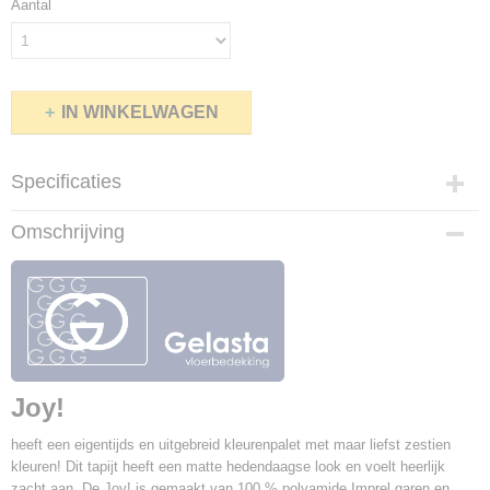
Aantal
IN WINKELWAGEN
Specificaties
Productcode
Omschrijving
Joy!-213
Afmetingen (l,b,h)
0 x 400 x 0,80 cm
Poolmateriaal
100% Polyamide Imprel Opal
Rugafwerking
Twinback
Joy!
Breedte
400 cm
heeft een eigentijds en uitgebreid kleurenpalet met maar liefst zestien
Totale hoogte
kleuren! Dit tapijt heeft een matte hedendaagse look en voelt heerlijk
ca. 8 mm
zacht aan. De Joy! is gemaakt van 100 % polyamide Imprel garen en