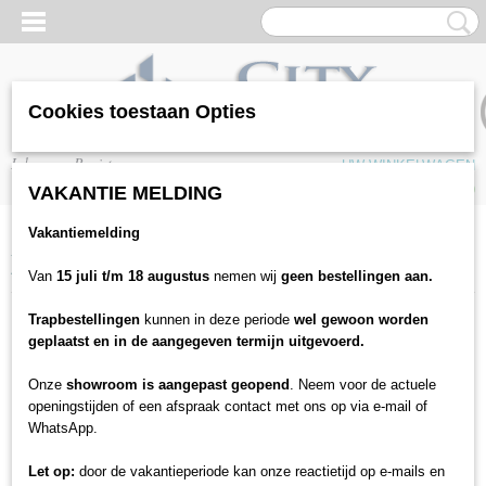
Cookies toestaan Opties
Inloggen
Registreren
UW WINKELWAGEN
Geen producten
(0)
VAKANTIE MELDING
Vakantiemelding
Home
>
Vloeren
>
Tapijten
>
Collectie tapijten
>
Gelasta tapijt
>
Joy! -
400cm kamerbreed tapijt
Van
15 juli t/m 18 augustus
nemen wij
geen bestellingen aan.
Trapbestellingen
kunnen in deze periode
wel gewoon worden
geplaatst en in de aangegeven termijn uitgevoerd.
Onze
showroom is aangepast geopend
. Neem voor de actuele
openingstijden of een afspraak contact met ons op via e-mail of
WhatsApp.
Let op:
door de vakantieperiode kan onze reactietijd op e-mails en