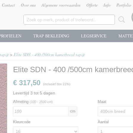
Contact
Over ons
Algemene voorwaarden
Offerte
Info
Portfolio
PROFIELEN
TRAP BEKLEDING
LEGSERVICE
MATTE
tapijt
>
Elite SDN - 400 /500cm kamerbreed tapijt
Elite SDN - 400 /500cm kamerbreed 
€ 317,50
(inclusief btw 21%)
Levertijd 3 tot 5 dagen
Afmeting
Maat
(100 - 2500 cm)
cm
Kleurcode
Aantal