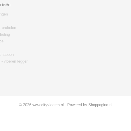
rieën
ingen
 profielen
leding
ce
chappen
 - vloeren legger
© 2026 www.cityvloeren.nl - Powered by Shoppagina.nl