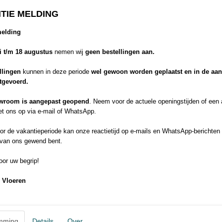
tapijtkwaliteit.
TIE MELDING
Ook wel eens gehoord van de ‘schoenen & sokken uit’ garantie? De h
zachte garens geven de Elite SDN een comfortabel en een luxueuze l
melding
is dan ook een kwalitatief hoogstaand product met comfortklasse 5. De
eigentijdse, effen kleuren maakt dat dit tapijt makkelijk in elk interieu
li t/m 18 augustus
nemen wij
geen bestellingen aan.
Elite SDN is het genieten van een warme en sfeervolle stemming in h
500 cm nodig? De volgende nummers zijn ook leverbaar op 500 cm bre
llingen
kunnen in deze periode
wel gewoon worden geplaatst en in de aa
90, 93, 96 en 98.
itgevoerd.
Solution Dyed Nylon
Radijs versus Wortel
wroom is aangepast geopend
. Neem voor de actuele openingstijden of een
De meeste tapijten in Nederland worden geproduceerd met normale, po
t ons op via e-mail of WhatsApp.
die na de productie worden geverfd. Op deze manier wordt alleen de b
geverfd. Denk aan een radijs: de binnenkant is wit, de buitenkant roo
r de vakantieperiode kan onze reactietijd op e-mails en WhatsApp-berichten 
wordt eerst de vezel geverfd, pas daarna worden van deze vezels de
 van ons gewend bent.
Hierdoor is het garen door en door gekleurd. Stel je in dit geval een wo
tot een radijs, die alleen aan de buitenkant kleur heeft, is een wortel 
or uw begrip!
buitenkant oranje. Zo is het ook met Solution Dyed Nylon.
PLUSPUNTEN
 Vloeren
Leverbaar in 14 warme, effen kleuren
Onderhoudsvriendelijk
Comfortklasse 5
mming
Details
Over
Uitermate geschikt voor projectmatig gebruik