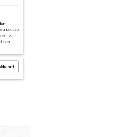
ia-
nze sociale
ikt. Zij
hebben
akkoord