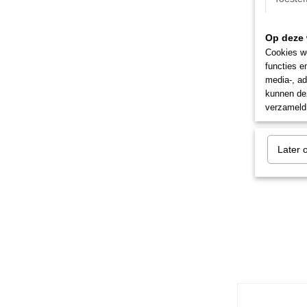
Op deze 
Cookies wo
functies e
media-, ad
kunnen dez
verzameld 
Later 