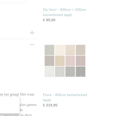
Da Vinci - 400cm + 500cm
kamerbreed tapijt
€ 85,00
Nylon
 we het graag! Met maar
Fiore - 400cm kamerbreed
tterlijk een
tapijt
lution Dyed Nylon garens
€ 219,95
genschappen als
an toepassing op deze