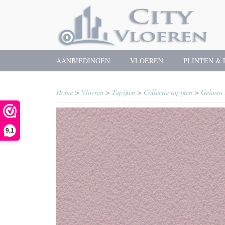
AANBIEDINGEN
VLOEREN
PLINTEN & 
Home
>
Vloeren
>
Tapijten
>
Collectie tapijten
>
Gelasta 
9,1