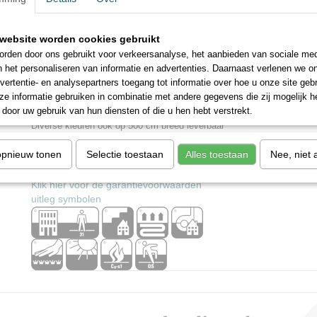
UV- en bleekmiddelbestendig
Vuil- en vlekbestendig
website worden cookies gebruikt
Geen kleurverschillen op de naden
rden door ons gebruikt voor verkeersanalyse, het aanbieden van sociale med
Een uitermate zacht en luxueus tapijt
n het personaliseren van informatie en advertenties. Daarnaast verlenen we o
Kleurecht &
vertentie- en analysepartners toegang tot informatie over hoe u onze site gebru
Slijtvast
e informatie gebruiken in combinatie met andere gegevens die zij mogelijk 
Duurzaam
door uw gebruik van hun diensten of die u hen hebt verstrekt.
kleurvast
Diverse kleuren ook op 500 cm breed leverbaar
opnieuw tonen
Selectie toestaan
Alles toestaan
Nee, niet 
HANDIGE LINKS
Klik hier voor de leginstructies
Klik hier voor de garantievoorwaarden
uitleg symbolen