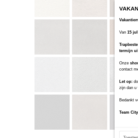
VAKAN
Vakantie
Van
15 ju
Trapbeste
termijn u
Onze
sho
contact me
Let op:
doo
zijn dan u
Bedankt vo
Team City
Toeste