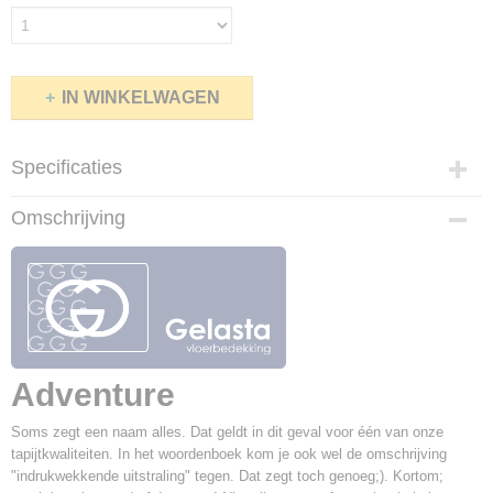
IN WINKELWAGEN
Specificaties
Productcode
Omschrijving
Allure-10
Afmetingen (l,b,h)
0 x 400 x 1,30 cm
Poolmateriaal
100% PES
Rug
Action Back
Adventure
Breedte
400 cm
Soms zegt een naam alles. Dat geldt in dit geval voor één van onze
Totale hoogte
tapijtkwaliteiten. In het woordenboek kom je ook wel de omschrijving
13 mm
"indrukwekkende uitstraling" tegen. Dat zegt toch genoeg;). Kortom;