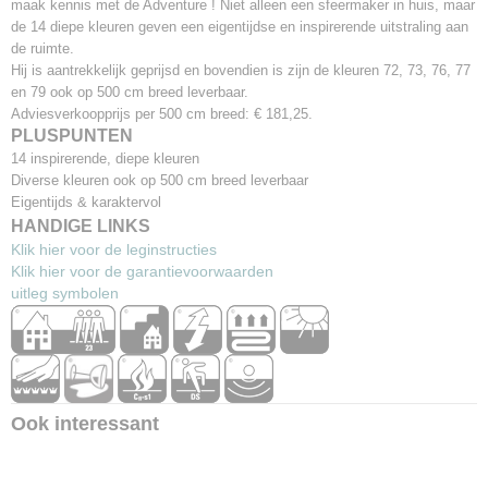
maak kennis met de Adventure ! Niet alleen een sfeermaker in huis, maar
Totaal gewicht
de 14 diepe kleuren geven een eigentijdse en inspirerende uitstraling aan
ca. 2.500 gr/m²
de ruimte.
Lichtechtheid
Hij is aantrekkelijk geprijsd en bovendien is zijn de kleuren 72, 73, 76, 77
<5
en 79 ook op 500 cm breed leverbaar.
Brandklasse
Adviesverkoopprijs per 500 cm breed: € 181,25.
Cfl-s1
PLUSPUNTEN
Warmteweerstand
14 inspirerende, diepe kleuren
0,135 M² K/W
Diverse kleuren ook op 500 cm breed leverbaar
Eigentijds & karaktervol
HANDIGE LINKS
Klik hier voor de leginstructies
Klik hier voor de garantievoorwaarden
uitleg symbolen
Ook interessant