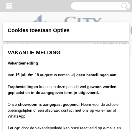
Cookies toestaan Opties
Inloggen
Registreren
UW WINKELWAGEN
Geen producten
(0)
VAKANTIE MELDING
Vakantiemelding
Home
>
Vloeren
>
Tapijten
>
Collectie tapijten
>
Gelasta tapijt
>
Adventure - 400cm / 500cm kamerbreed tapijt
Van
15 juli t/m 18 augustus
nemen wij
geen bestellingen aan.
Trapbestellingen
kunnen in deze periode
wel gewoon worden
geplaatst en in de aangegeven termijn uitgevoerd.
Onze
showroom is aangepast geopend
. Neem voor de actuele
openingstijden of een afspraak contact met ons op via e-mail of
WhatsApp.
Let op:
door de vakantieperiode kan onze reactietijd op e-mails en