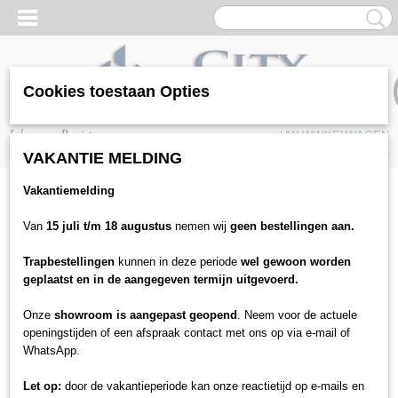
Cookies toestaan Opties
Inloggen
Registreren
UW WINKELWAGEN
Geen producten
(0)
VAKANTIE MELDING
Vakantiemelding
Home
>
Vloeren
>
Tapijten
>
Collectie tapijten
>
Gelasta tapijt
>
Formula SDN - 400cm kamerbreed tapijt
Van
15 juli t/m 18 augustus
nemen wij
geen bestellingen aan.
Trapbestellingen
kunnen in deze periode
wel gewoon worden
geplaatst en in de aangegeven termijn uitgevoerd.
Onze
showroom is aangepast geopend
. Neem voor de actuele
openingstijden of een afspraak contact met ons op via e-mail of
WhatsApp.
Let op:
door de vakantieperiode kan onze reactietijd op e-mails en