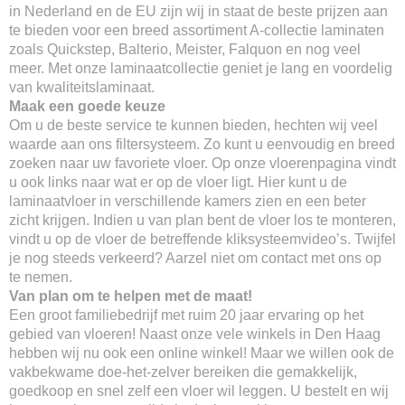
in Nederland en de EU zijn wij in staat de beste prijzen aan
te bieden voor een breed assortiment A-collectie laminaten
zoals Quickstep, Balterio, Meister, Falquon en nog veel
meer. Met onze laminaatcollectie geniet je lang en voordelig
van kwaliteitslaminaat.
Maak een goede keuze
Om u de beste service te kunnen bieden, hechten wij veel
waarde aan ons filtersysteem. Zo kunt u eenvoudig en breed
zoeken naar uw favoriete vloer. Op onze vloerenpagina vindt
u ook links naar wat er op de vloer ligt. Hier kunt u de
laminaatvloer in verschillende kamers zien en een beter
zicht krijgen. Indien u van plan bent de vloer los te monteren,
vindt u op de vloer de betreffende kliksysteemvideo’s. Twijfel
je nog steeds verkeerd? Aarzel niet om contact met ons op
te nemen.
Van plan om te helpen met de maat!
Een groot familiebedrijf met ruim 20 jaar ervaring op het
gebied van vloeren! Naast onze vele winkels in Den Haag
hebben wij nu ook een online winkel! Maar we willen ook de
vakbekwame doe-het-zelver bereiken die gemakkelijk,
goedkoop en snel zelf een vloer wil leggen. U bestelt en wij