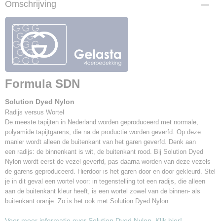
Omschrijving
formula SDN-8966
Bruto gewicht
55,00 Kg
Afmetingen (l,b,h)
0 x 400 x 0,62 cm
Poolmateriaal
100% Polyamide solution Dyed Nylon
Formula SDN
Rugmateriaal
Action back
Solution Dyed Nylon
Breedte
Radijs versus Wortel
400cm
De meeste tapijten in Nederland worden geproduceerd met normale,
Totale hoogte
polyamide tapijtgarens, die na de productie worden geverfd. Op deze
6,2mm
manier wordt alleen de buitenkant van het garen geverfd. Denk aan
een radijs: de binnenkant is wit, de buitenkant rood. Bij Solution Dyed
totaal gewicht
Nylon wordt eerst de vezel geverfd, pas daarna worden van deze vezels
4.400 gr/m2
de garens geproduceerd. Hierdoor is het garen door en door gekleurd. Stel
warmtedoorlaatweerstand
je in dit geval een wortel voor: in tegenstelling tot een radijs, die alleen
0,065 m2 K/W
aan de buitenkant kleur heeft, is een wortel zowel van de binnen- als
Lichtechtheid
buitenkant oranje. Zo is het ook met Solution Dyed Nylon.
> 7
Voor meer informatie over Solution Dyed Nylon. Klik hier!