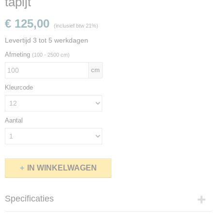
tapijt
€ 125,00
(inclusief btw 21%)
Levertijd 3 tot 5 werkdagen
Afmeting
(100 - 2500 cm)
cm
Kleurcode
Aantal
IN WINKELWAGEN
Specificaties
Productcode