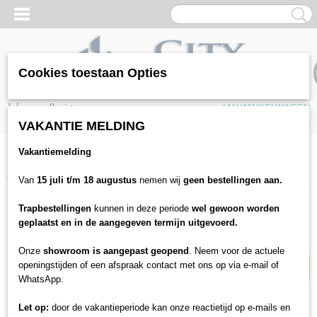
Cookies toestaan Opties
Inloggen
Registreren
UW WINKELWAGEN
Geen producten
(0)
VAKANTIE MELDING
Vakantiemelding
Home
>
Vloeren
>
PVC / SPC Vloeren
>
Viva Floors
>
Viva Floors Eiken
6820 Wood Touch
Van
15 juli t/m 18 augustus
nemen wij
geen bestellingen aan.
Trapbestellingen
kunnen in deze periode
wel gewoon worden
9% korting
geplaatst en in de aangegeven termijn uitgevoerd.
Onze
showroom is aangepast geopend
. Neem voor de actuele
openingstijden of een afspraak contact met ons op via e-mail of
WhatsApp.
Let op:
door de vakantieperiode kan onze reactietijd op e-mails en