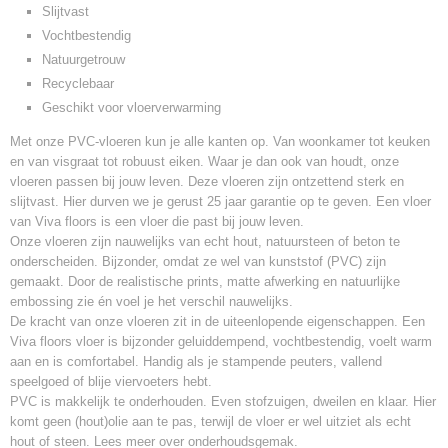
Slijtvast
Vochtbestendig
Natuurgetrouw
Recyclebaar
Geschikt voor vloerverwarming
Met onze PVC-vloeren kun je alle kanten op. Van woonkamer tot keuken
en van visgraat tot robuust eiken. Waar je dan ook van houdt, onze
vloeren passen bij jouw leven. Deze vloeren zijn ontzettend sterk en
slijtvast. Hier durven we je gerust 25 jaar garantie op te geven. Een vloer
van Viva floors is een vloer die past bij jouw leven.
Onze vloeren zijn nauwelijks van echt hout, natuursteen of beton te
onderscheiden. Bijzonder, omdat ze wel van kunststof (PVC) zijn
gemaakt. Door de realistische prints, matte afwerking en natuurlijke
embossing zie én voel je het verschil nauwelijks.
De kracht van onze vloeren zit in de uiteenlopende eigenschappen. Een
Viva floors vloer is bijzonder geluiddempend, vochtbestendig, voelt warm
aan en is comfortabel. Handig als je stampende peuters, vallend
speelgoed of blije viervoeters hebt.
PVC is makkelijk te onderhouden. Even stofzuigen, dweilen en klaar. Hier
komt geen (hout)olie aan te pas, terwijl de vloer er wel uitziet als echt
hout of steen. Lees meer over onderhoudsgemak.