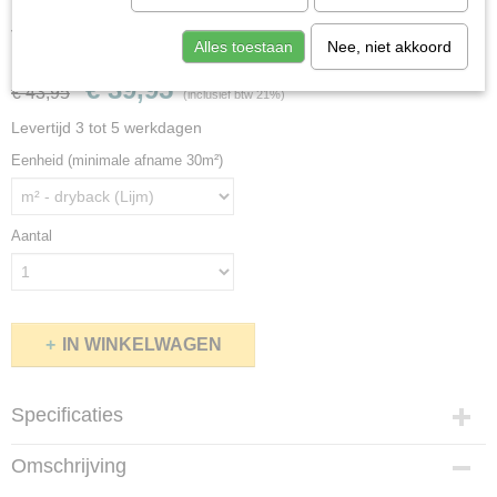
Viva Floors Eiken 6820 Wood Touch
Alles toestaan
Nee, niet akkoord
€ 39,95
€ 43,95
(inclusief btw 21%)
Levertijd 3 tot 5 werkdagen
Eenheid (minimale afname 30m²)
Aantal
IN WINKELWAGEN
Specificaties
Productcode
Omschrijving
6820viva