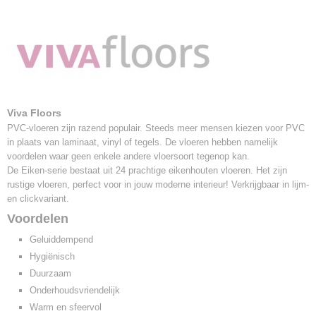
Afmetingen (l,b,h)
142 x 23 x 0 cm
Pakinhoud
Dryback 3,58 m² - click 1,92 m²
Afmetingen
Dryback 142,2 x 22,9 cm - click 142 x 22,5 cm
Dikte
Viva Floors
Dryback 2,5 mm - click 6,5 mm (click incl. ondervloer)
PVC-vloeren zijn razend populair. Steeds meer mensen kiezen voor PVC
V-groef
in plaats van laminaat, vinyl of tegels. De vloeren hebben namelijk
4V
voordelen waar geen enkele andere vloersoort tegenop kan.
Garantie
De Eiken-serie bestaat uit 24 prachtige eikenhouten vloeren. Het zijn
25 jaar
rustige vloeren, perfect voor in jouw moderne interieur! Verkrijgbaar in lijm-
Slijtlaag
en clickvariant.
0,55 mm
Voordelen
Embossing
Wood Touch
Geluiddempend
Vloerverwarming
Hygiënisch
Geschikt
Duurzaam
Waterbestendig
Onderhoudsvriendelijk
100% waterbestendig
Warm en sfeervol