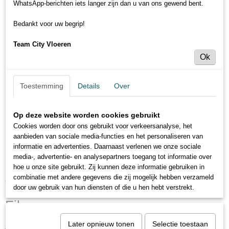
WhatsApp-berichten iets langer zijn dan u van ons gewend bent.
Bedankt voor uw begrip!
Team City Vloeren
Ok
Toestemming
Details
Over
Op deze website worden cookies gebruikt
Cookies worden door ons gebruikt voor verkeersanalyse, het
aanbieden van sociale media-functies en het personaliseren van
informatie en advertenties. Daarnaast verlenen we onze sociale
media-, advertentie- en analysepartners toegang tot informatie over
hoe u onze site gebruikt. Zij kunnen deze informatie gebruiken in
combinatie met andere gegevens die zij mogelijk hebben verzameld
Titan Flooring SPC plank - Bruin
door uw gebruik van hun diensten of die u hen hebt verstrekt.
Eiken
Later opnieuw tonen
Selectie toestaan
€ 32,95