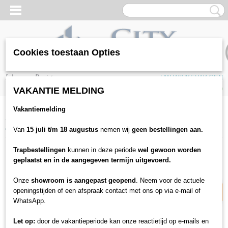
Cookies toestaan Opties
Inloggen
Registreren
UW WINKELWAGEN
Geen producten
(0)
VAKANTIE MELDING
Vakantiemelding
Home
>
Vloeren
>
PVC / SPC Vloeren
>
Titan Flooring
>
Titan Flooring
SPC plank - Bruin Eiken
Van
15 juli t/m 18 augustus
nemen wij
geen bestellingen aan.
Trapbestellingen
kunnen in deze periode
wel gewoon worden
18% korting
geplaatst en in de aangegeven termijn uitgevoerd.
Onze
showroom is aangepast geopend
. Neem voor de actuele
openingstijden of een afspraak contact met ons op via e-mail of
WhatsApp.
Let op:
door de vakantieperiode kan onze reactietijd op e-mails en