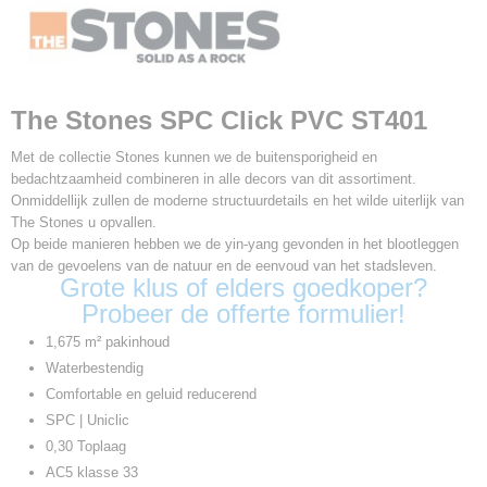
61 x 30,50 x 0,50 cm
Pakinhoud
1.675 m²
Aantal planken per pak
9
The Stones SPC Click PVC ST401
Afmetingen
610 x 305 - 5mm
Met de collectie Stones kunnen we de buitensporigheid en
bedachtzaamheid combineren in alle decors van dit assortiment.
V-groef
Onmiddellijk zullen de moderne structuurdetails en het wilde uiterlijk van
Micro 4V
The Stones u opvallen.
Klik systeem
Op beide manieren hebben we de yin-yang gevonden in het blootleggen
Uniclic
van de gevoelens van de natuur en de eenvoud van het stadsleven.
Vloerverwarming
Grote klus of elders goedkoper?
Geschikt
Probeer de offerte formulier!
Toplaag
1,675 m² pakinhoud
0,30 mm
Waterbestendig
Ondervloer
Geintegreerd
Comfortable en geluid reducerend
SPC | Uniclic
0,30 Toplaag
AC5 klasse 33