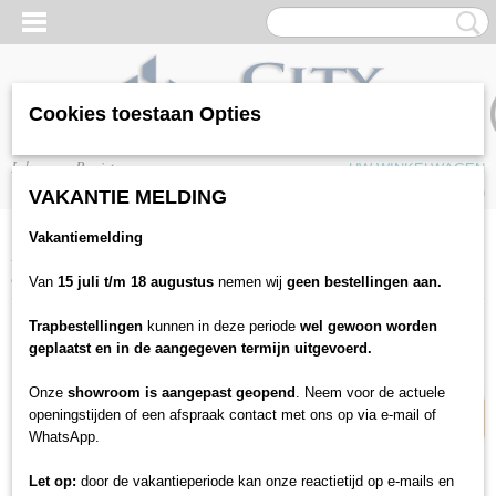
Cookies toestaan Opties
Inloggen
Registreren
UW WINKELWAGEN
Geen producten
(0)
VAKANTIE MELDING
Vakantiemelding
Home
>
Vloeren
>
PVC / SPC Vloeren
>
Stone
>
The Stones Mantly Stone
ST401
Van
15 juli t/m 18 augustus
nemen wij
geen bestellingen aan.
Trapbestellingen
kunnen in deze periode
wel gewoon worden
13% korting
geplaatst en in de aangegeven termijn uitgevoerd.
Onze
showroom is aangepast geopend
. Neem voor de actuele
openingstijden of een afspraak contact met ons op via e-mail of
WhatsApp.
Let op:
door de vakantieperiode kan onze reactietijd op e-mails en