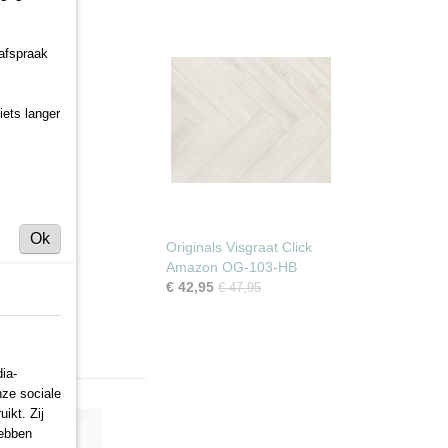
per?
 afspraak
r!
iets langer
Ok
Originals Visgraat Click
Amazon OG-103-HB
€ 42,95
€ 47,95
ia-
nze sociale
ikt. Zij
hebben