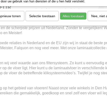
door uw gebruik van hun diensten of die u hen hebt verstrekt.
opnieuw tonen
Selectie toestaan
Alles toestaan
Nee, niet 
 en de scherpste prijzen uit Nederland. Zonder te vergelijken! W
io en Meister!
ede relaties in Nederland en de EU zijn wij in staat de beste p
, Meister, Falquon en nog veel meer. Met onze laminaatcollectie 
n wij veel waarde aan ons filtersysteem. Zo kunt u eenvoudig e
 op de vloer ligt. Hier kunt u de laminaatvloer in verschillende 
 op de vloer de betreffende kliksysteemvideo’s. Twijfel je nog s
ring op het gebied van vloeren! Naast onze vele winkels in Den 
eiken die gemakkelijk, goedkoop en snel zelf een vloer wil le