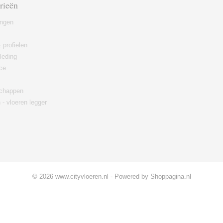
rieën
ingen
 profielen
leding
ce
chappen
 - vloeren legger
© 2026 www.cityvloeren.nl - Powered by Shoppagina.nl