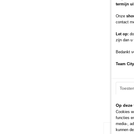
termijn u
Onze
sho
contact me
Let op:
doo
zijn dan u
Bedankt vo
Team City
Toeste
Op deze 
Cookies wo
functies e
media-, ad
kunnen dez