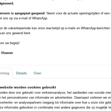
itgevoerd.
Grote klus of elders goedko
wroom is aangepast geopend
. Neem voor de actuele openingstijden of een
Probeer de offerte formulie
t ons op via e-mail of WhatsApp.
1,464 m² pakinhoud
r de vakantieperiode kan onze reactietijd op e-mails en WhatsApp-berichten 
Rigid 0,55 Toplaag
 van ons gewend bent.
SPC-Rigid Click
610 x 150 | 5 mm dik
or uw begrip!
Met geïntegreerde ondervloer
 Vloeren
geluiddempende ondervloer • matte toplaag
natuur structuur • vloerverwarming geschikt
mming
Details
Over
website worden cookies gebruikt
rden door ons gebruikt voor verkeersanalyse, het aanbieden van sociale med
n het personaliseren van informatie en advertenties. Daarnaast verlenen we o
vertentie- en analysepartners toegang tot informatie over hoe u onze site gebru
e informatie gebruiken in combinatie met andere gegevens die zij mogelijk 