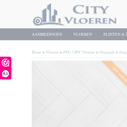
AANBIEDINGEN
VLOEREN
PLINTEN & 
Home
>
Vloeren
>
PVC / SPC Vloeren
>
Originals
>
Orig
10% kortin
9,1