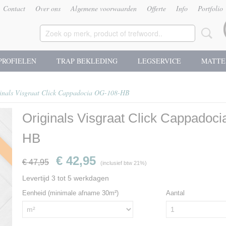
Contact
Over ons
Algemene voorwaarden
Offerte
Info
Portfolio
PROFIELEN
TRAP BEKLEDING
LEGSERVICE
MATTE
inals Visgraat Click Cappadocia OG-108-HB
Originals Visgraat Click Cappadoc
g
HB
€ 42,95
€ 47,95
(inclusief btw 21%)
Levertijd 3 tot 5 werkdagen
Eenheid (minimale afname 30m²)
Aantal