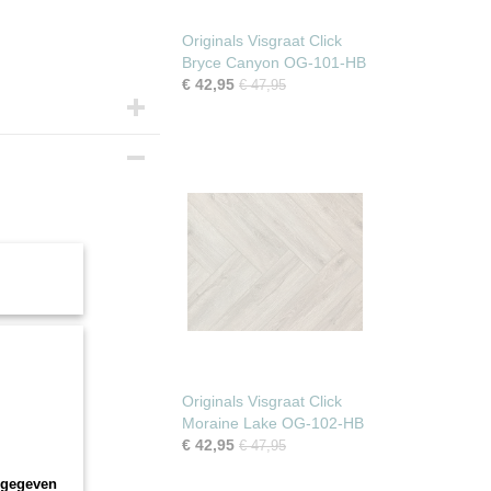
Originals Visgraat Click
Bryce Canyon OG-101-HB
€ 42,95
€ 47,95
Originals Visgraat Click
Moraine Lake OG-102-HB
€ 42,95
€ 47,95
HB
ngegeven