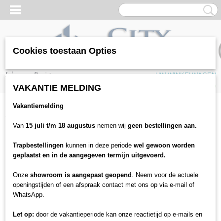
Cookies toestaan Opties
Inloggen
Registreren
UW WINKELWAGEN
Geen producten
(0)
VAKANTIE MELDING
Vakantiemelding
Home
>
Vloeren
>
PVC / SPC Vloeren
>
Firmfit
>
Artline Register
Visgraat 2401 Smoked
Van
15 juli t/m 18 augustus
nemen wij
geen bestellingen aan.
Trapbestellingen
kunnen in deze periode
wel gewoon worden
geplaatst en in de aangegeven termijn uitgevoerd.
Onze
showroom is aangepast geopend
. Neem voor de actuele
openingstijden of een afspraak contact met ons op via e-mail of
WhatsApp.
Let op:
door de vakantieperiode kan onze reactietijd op e-mails en