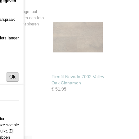
ngegeven
is een geweldige tool
s een vloer, neem een foto
 afspraak
r en laat je inspireren
iets langer
Ok
Firmfit Nevada 7002 Valley
Oak Cinnamon
€ 51,95
ia-
nze sociale
ikt. Zij
hebben