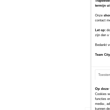
Trapbeste
termijn u
Onze
sho
contact me
Let op:
doo
zijn dan u
Bedankt vo
Team City
Toeste
Op deze 
Cookies wo
functies e
media-, ad
kunnen dez