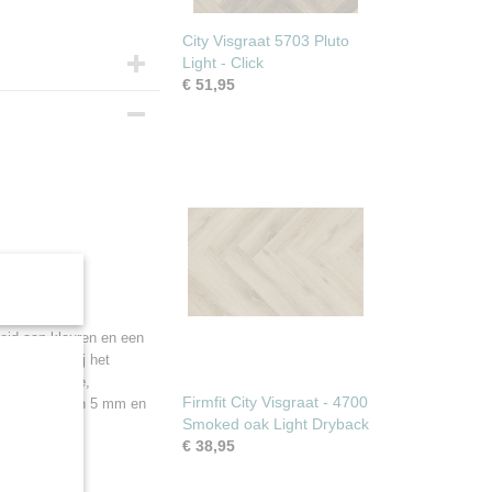
City Visgraat 5703 Pluto
Light - Click
€ 51,95
5 cm
heid aan kleuren en een
rfect past bij het
eluidsbarrière,
Firmfit City Visgraat - 4700
otale dikte van 5 mm en
Smoked oak Light Dryback
ngen.
er?
€ 38,95