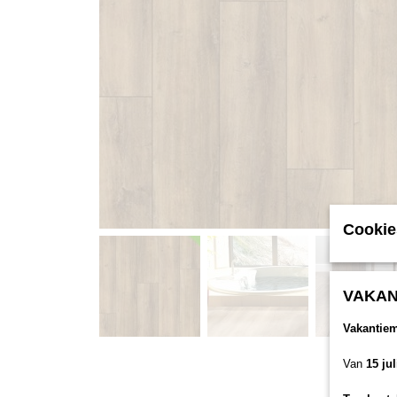
Cookie
VAKAN
Vakantie
Van
15 ju