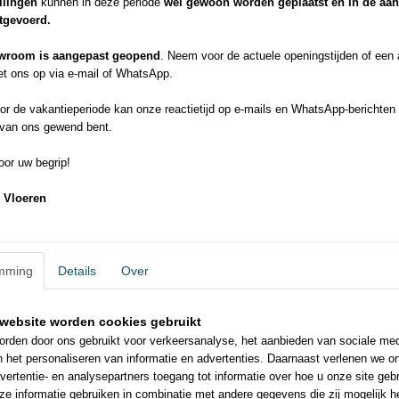
llingen
kunnen in deze periode
wel gewoon worden geplaatst en in de aa
De ideale vloer in je eigen interieur!
itgevoerd.
In slechts drie stappen een droomvloer creëren? De Room Visualizer 
waarmee je je ideale vloer kunt visualiseren in je eigen interieur. Kie
wroom is aangepast geopend
. Neem voor de actuele openingstijden of een
van de ruimte en bekijk het resultaat! Klik op de afbeelding rechtsonde
t ons op via e-mail of WhatsApp.
door een van onze vele PVC vloeren.
City is geheel schadelijke weekmakers vrij
r de vakantieperiode kan onze reactietijd op e-mails en WhatsApp-berichten 
 van ons gewend bent.
Uitstekende prijs-kwaliteitverhouding
Geschikt voor project- en woongebruik
or uw begrip!
Keuze uit 9 verschillende decoren
 Vloeren
mming
Details
Over
website worden cookies gebruikt
rden door ons gebruikt voor verkeersanalyse, het aanbieden van sociale med
n het personaliseren van informatie en advertenties. Daarnaast verlenen we o
vertentie- en analysepartners toegang tot informatie over hoe u onze site gebru
e informatie gebruiken in combinatie met andere gegevens die zij mogelijk 