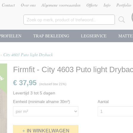
Contact
Over ons
Algemene voorwaarden
Offerte
Info
Portfolio
PROFIELEN
TRAP BEKLEDING
LEGSERVICE
MATTE
 - City 4603 Puto light Dryback
Firmfit - City 4603 Puto light Dryba
€ 37,95
(inclusief btw 21%)
Levertijd 3 tot 5 dagen
Eenheid (minimale afname 30m²)
Aantal
IN WINKELWAGEN