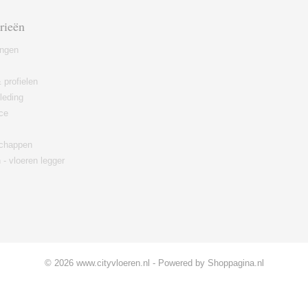
rieën
ingen
 profielen
leding
ce
chappen
 - vloeren legger
© 2026 www.cityvloeren.nl - Powered by Shoppagina.nl