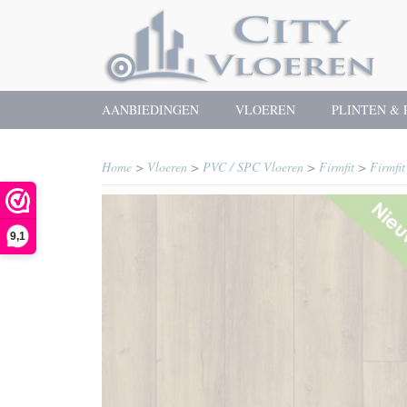
AANBIEDINGEN
VLOEREN
PLINTEN & 
Home
>
Vloeren
>
PVC / SPC Vloeren
>
Firmfit
>
Firmfit
9,1