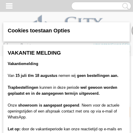
Cookies toestaan Opties
Inloggen
Registreren
UW WINKELWAGEN
Geen producten
(0)
VAKANTIE MELDING
Vakantiemelding
Home
>
Vloeren
>
PVC / SPC Vloeren
>
Diamonds
>
Diamond click PVC
Ruby DM-301-PL
Van
15 juli t/m 18 augustus
nemen wij
geen bestellingen aan.
Trapbestellingen
kunnen in deze periode
wel gewoon worden
10% korting
geplaatst en in de aangegeven termijn uitgevoerd.
Onze
showroom is aangepast geopend
. Neem voor de actuele
openingstijden of een afspraak contact met ons op via e-mail of
WhatsApp.
Let op:
door de vakantieperiode kan onze reactietijd op e-mails en