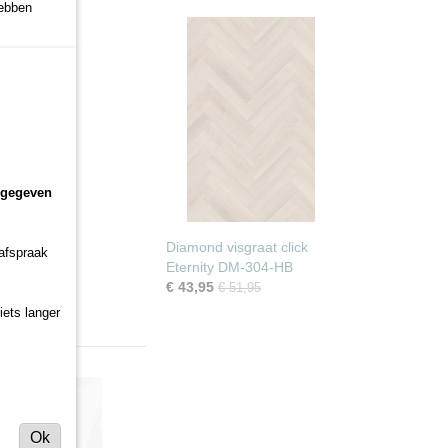
hebben
ngegeven
Diamond visgraat click
 afspraak
g!
Eternity DM-304-HB
€ 43,95
€ 51,95
iets langer
Ok