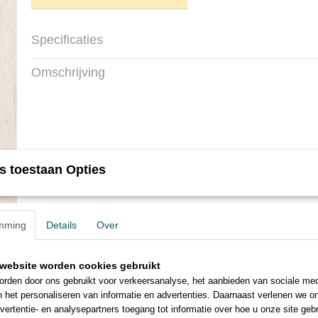
Specificaties
Productcode
DM-303-PL
Omschrijving
Afmetingen (l,b,h)
122 x 22,80 x 0,60 c
s toestaan Opties
mming
Details
Over
website worden cookies gebruikt
Diamonds click PVC DM
rden door ons gebruikt voor verkeersanalyse, het aanbieden van sociale med
n het personaliseren van informatie en advertenties. Daarnaast verlenen we o
vertentie- en analysepartners toegang tot informatie over hoe u onze site gebru
Mooie Klus? U verdient nog meer kortin