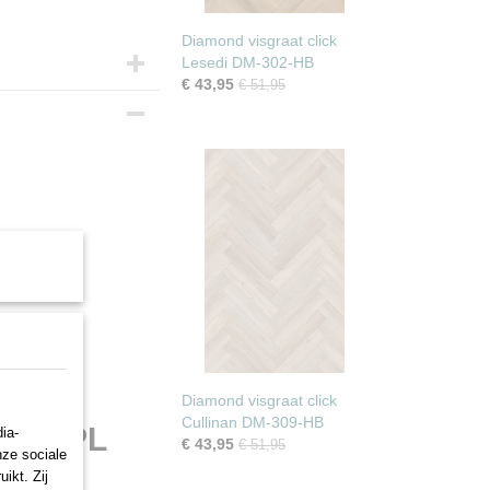
Diamond visgraat click
Lesedi DM-302-HB
€ 43,95
€ 51,95
m
Diamond visgraat click
Cullinan DM-309-HB
-303-PL
ia-
€ 43,95
€ 51,95
nze sociale
ikt. Zij
g!