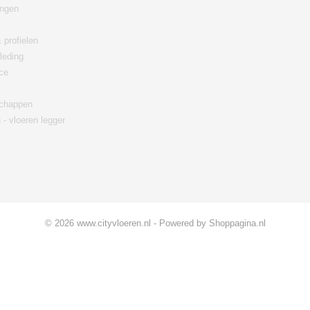
ingen
 profielen
leding
ce
chappen
 - vloeren legger
© 2026 www.cityvloeren.nl - Powered by Shoppagina.nl