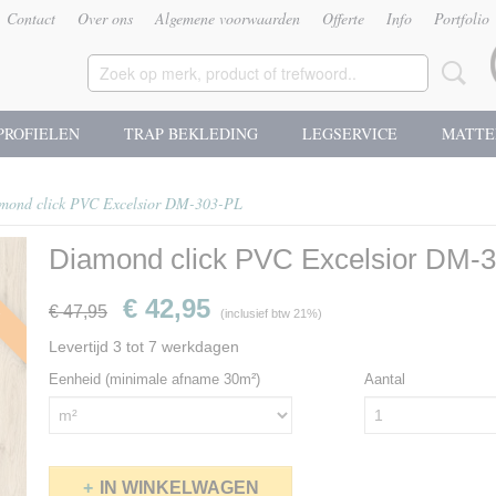
Contact
Over ons
Algemene voorwaarden
Offerte
Info
Portfolio
PROFIELEN
TRAP BEKLEDING
LEGSERVICE
MATTE
mond click PVC Excelsior DM-303-PL
Diamond click PVC Excelsior DM-
g
€ 42,95
€ 47,95
(inclusief btw 21%)
Levertijd 3 tot 7 werkdagen
Eenheid (minimale afname 30m²)
Aantal
IN WINKELWAGEN