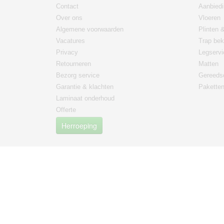
Contact
Aanbied
Over ons
Vloeren
Algemene voorwaarden
Plinten &
Vacatures
Trap bek
Privacy
Legservi
Retourneren
Matten
Bezorg service
Gereeds
Garantie & klachten
Paketten
Laminaat onderhoud
Offerte
Herroeping