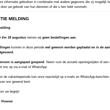
e informatie gebruiken in combinatie met andere gegevens die zij mogelijk 
door uw gebruik van hun diensten of die u hen hebt verstrekt.
Probeer de OFFERTE Formulier!
Gratis en vrijblijvend!
TIE MELDING
SPC-Rigid Click met geïntegreerde ondervloer
melding
10 decoren
SPC Uni-Clic
li t/m 18 augustus
nemen wij
geen bestellingen aan.
1,9472 m² pakinhoud
Rigid 0,55 Toplaag
llingen
kunnen in deze periode
wel gewoon worden geplaatst en in de aa
itgevoerd.
1220 x 228 | 6 mm dik
wroom is aangepast geopend
. Neem voor de actuele openingstijden of een
Mooie Klus? U verdient nog meer kortin
t ons op via e-mail of WhatsApp.
Probeer de OFFERTE Formulier!
r de vakantieperiode kan onze reactietijd op e-mails en WhatsApp-berichten 
Gratis en vrijblijvend!
 van ons gewend bent.
or uw begrip!
 Vloeren