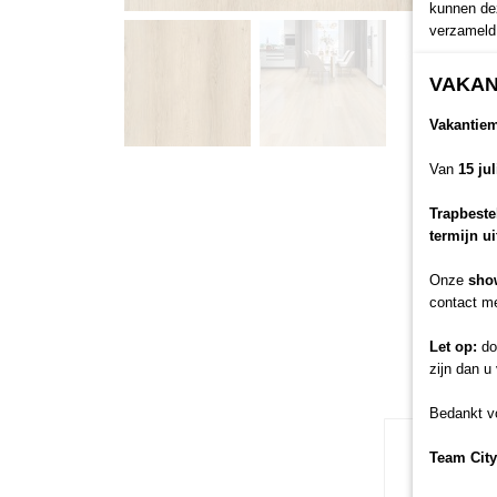
kunnen dez
verzameld 
VAKAN
Vakantie
Van
15 ju
Trapbeste
termijn u
Onze
sho
contact me
Let op:
doo
zijn dan u
Bedankt vo
Team City