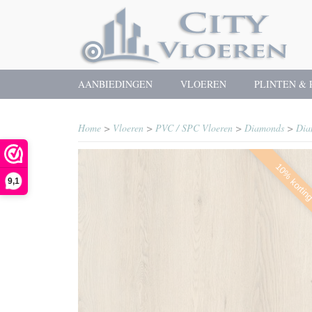
AANBIEDINGEN
VLOEREN
PLINTEN & 
Home
>
Vloeren
>
PVC / SPC Vloeren
>
Diamonds
>
Dia
10% kortin
9,1