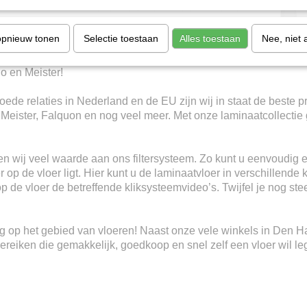
opnieuw tonen
Selectie toestaan
Alles toestaan
Nee, niet 
 en de scherpste prijzen uit Nederland. Zonder te vergelijken! W
io en Meister!
ede relaties in Nederland en de EU zijn wij in staat de beste p
, Meister, Falquon en nog veel meer. Met onze laminaatcollectie 
n wij veel waarde aan ons filtersysteem. Zo kunt u eenvoudig e
 op de vloer ligt. Hier kunt u de laminaatvloer in verschillende 
 op de vloer de betreffende kliksysteemvideo’s. Twijfel je nog s
ring op het gebied van vloeren! Naast onze vele winkels in Den 
eiken die gemakkelijk, goedkoop en snel zelf een vloer wil le