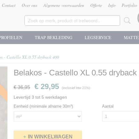
Contact
Over ons
Algemene voorwaarden
Offerte
Info
Portfolio
PROFIELEN
TRAP BEKLEDING
LEGSERVICE
MATTE
s - Castello XL 0.55 dryback 400
Belakos - Castello XL 0.55 dryback
g
€ 29,95
€ 36,95
(inclusief btw 21%)
Levertijd 3 tot 5 werkdagen
Eenheid (minimale afname 30m²)
Aantal
IN WINKELWAGEN