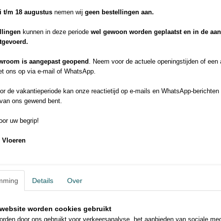
TYPISCH
– Lekker onderhoudsvriendelijk
li t/m 18 augustus
nemen wij
geen bestellingen aan.
– Geschikt voor warme voeten (én dus voor vloerverwarming)
– Extra matte toplaag. Dat is dus top!
llingen
kunnen in deze periode
wel gewoon worden geplaatst en in de aa
– Ftalaat-vrij
itgevoerd.
BELAKOS PVC-WEETJES.
Waterbestendig
wroom is aangepast geopend
. Neem voor de actuele openingstijden of een
t ons op via e-mail of WhatsApp.
Vuilafstotend
Slijtvast
r de vakantieperiode kan onze reactietijd op e-mails en WhatsApp-berichten 
Zeer duurzaam
 van ons gewend bent.
De vloeren voldoen aan de strenge milieu- en gezondheidsnorm
Alle producten hebben het A+ label en E1-norm voor VOC- uitsto
or uw begrip!
ZELF AAN DE SLAG?
 Vloeren
Dat kan. Onze leginstructie helpt je (bijna) moeiteloos op weg.
Jouw prachtige pvc-vloer binnen handbereik.
LIEFDE VOOR DE VLOER…..
….houdt hem mooi.
mming
Details
Over
Betere prijs of elders goedkop
Probeer de offerte formulier!
En voor extra tips?
website worden cookies gebruikt
https://www.belakos.nl/onderhoudsadvies-en-leginstructies/
rden door ons gebruikt voor verkeersanalyse, het aanbieden van sociale med