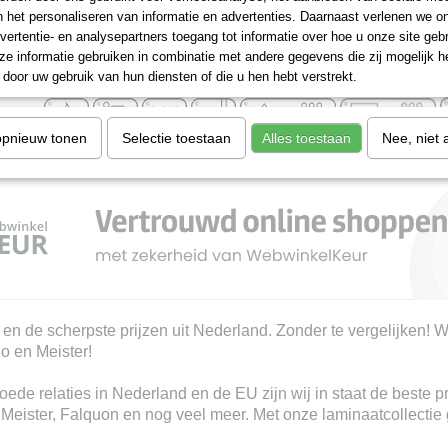
n het personaliseren van informatie en advertenties. Daarnaast verlenen we o
Inspiratie?
vertentie- en analysepartners toegang tot informatie over hoe u onze site gebru
Roomvisualisatie!
Check de
e informatie gebruiken in combinatie met andere gegevens die zij mogelijk 
En voor extra tips?
door uw gebruik van hun diensten of die u hen hebt verstrekt.
https://www.belakos.nl/onderhoudsadvies-en-leginstructies/
opnieuw tonen
Selectie toestaan
Alles toestaan
Nee, niet 
 en de scherpste prijzen uit Nederland. Zonder te vergelijken! W
io en Meister!
ede relaties in Nederland en de EU zijn wij in staat de beste p
, Meister, Falquon en nog veel meer. Met onze laminaatcollectie 