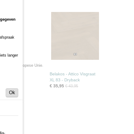
ngegeven
 afspraak
iets langer
en van de Europese Unie.
ot.
Belakos - Attico Visgraat
XL 83 - Dryback
€ 35,95
€ 43,95
Ok
er?
ia-