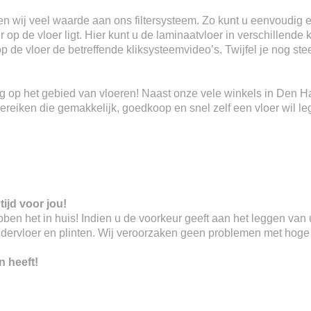
n wij veel waarde aan ons filtersysteem. Zo kunt u eenvoudig e
 op de vloer ligt. Hier kunt u de laminaatvloer in verschillende 
 op de vloer de betreffende kliksysteemvideo’s. Twijfel je nog s
ring op het gebied van vloeren! Naast onze vele winkels in Den 
eiken die gemakkelijk, goedkoop en snel zelf een vloer wil le
tijd voor jou!
 hebben het in huis! Indien u de voorkeur geeft aan het leggen va
ndervloer en plinten. Wij veroorzaken geen problemen met hoge o
n heeft!