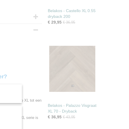
Belakos - Castello XL 0.55
dryback 200
€ 29,95
€ 36,95
m
PU beschermlaag
per doos
er?
deze Castello XL tot een
Belakos - Palazzo Visgraat
XL 70 - Dryback
€ 36,95
€ 43,95
 De Castello XL serie is