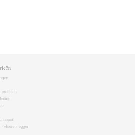
rieën
ingen
 profielen
leding
ce
chappen
 - vloeren legger