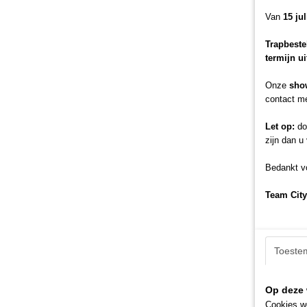
Van
15 ju
Trapbeste
termijn u
Onze
sho
contact me
Let op:
doo
zijn dan u
Bedankt vo
Team City
Toeste
Op deze 
Cookies wo