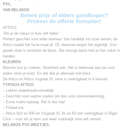
PVC.
VAN BELAKOS
Betere prijs of elders goedkoper?
Probeer de offerte formulier!
ATTICO.
‘Als je de natuur in huis wilt halen.’
Perfect geschikt voor ieder interieur. Van landelijk tot stoer wonen, de
Attico maakt het he-le-maal af. Of, daarmee begint het eigenlijk. Een
goede vloer is tenslotte de basis. Die stevige basis heb je hier zeker in
handen.
KLEUREN
Warmte kun je creëren. Stoerheid ook. Het is helemaal aan jou voor
welke sfeer je kiest. En dat doe je allemaal mét kleur.
De Attico en Attico visgraat XL serie is verkrijgbaar in 4 kleuren.
TYPISCH ATTICO
– Lekker onderhoudsvriendelijk
– Geschikt voor warme voeten (én dus voor vloerverwarming)
– Extra matte toplaag. Dat is dus top!
– Ftalaat-vrij
– Attico 810 en 830 en Visgraat XL 81 en 83 ook verkrijgbaar in Rigid
Click – voor als je hem ooit weer makkelijk mee wilt nemen.
BELAKOS PVC-WEETJES.