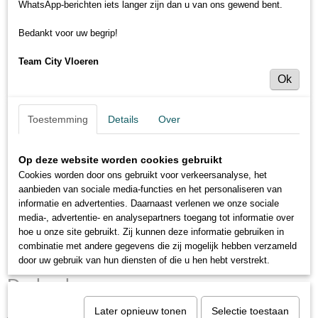
WhatsApp-berichten iets langer zijn dan u van ons gewend bent.
Bedankt voor uw begrip!
Team City Vloeren
Ok
Toestemming
Details
Over
Op deze website worden cookies gebruikt
Cookies worden door ons gebruikt voor verkeersanalyse, het
aanbieden van sociale media-functies en het personaliseren van
informatie en advertenties. Daarnaast verlenen we onze sociale
media-, advertentie- en analysepartners toegang tot informatie over
hoe u onze site gebruikt. Zij kunnen deze informatie gebruiken in
combinatie met andere gegevens die zij mogelijk hebben verzameld
Belakos - Attico Visgraat XL 82 -
door uw gebruik van hun diensten of die u hen hebt verstrekt.
Dryback
Later opnieuw tonen
Selectie toestaan
€ 35,95