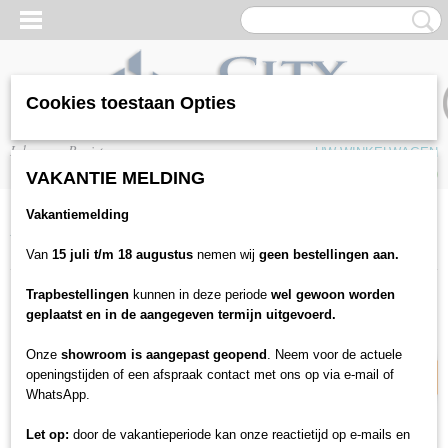
Cookies toestaan Opties
Inloggen
Registreren
UW WINKELWAGEN
Geen producten
(0)
VAKANTIE MELDING
Vakantiemelding
Home
>
Vloeren
>
PVC / SPC Vloeren
>
Belakos
>
Belakos - Attico
Visgraat XL 82 - Dryback
Van
15 juli t/m 18 augustus
nemen wij
geen bestellingen aan.
Trapbestellingen
kunnen in deze periode
wel gewoon worden
18% korting
geplaatst en in de aangegeven termijn uitgevoerd.
Onze
showroom is aangepast geopend
. Neem voor de actuele
openingstijden of een afspraak contact met ons op via e-mail of
WhatsApp.
Let op:
door de vakantieperiode kan onze reactietijd op e-mails en