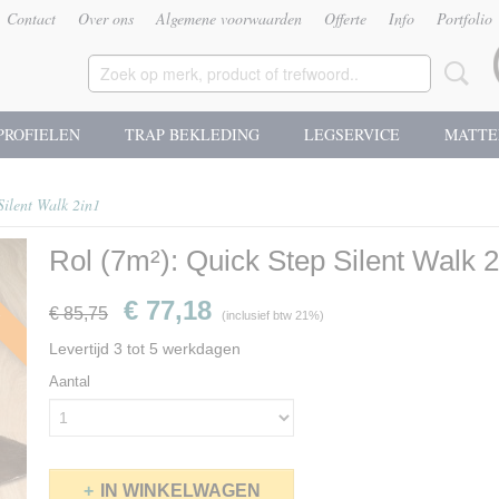
Contact
Over ons
Algemene voorwaarden
Offerte
Info
Portfolio
PROFIELEN
TRAP BEKLEDING
LEGSERVICE
MATTE
Silent Walk 2in1
Rol (7m²): Quick Step Silent Walk 2
g
€ 77,18
€ 85,75
(inclusief btw 21%)
Levertijd 3 tot 5 werkdagen
Aantal
IN WINKELWAGEN