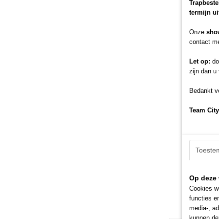
Trapbeste
termijn u
Onze
sho
contact me
Let op:
doo
zijn dan u
Bedankt vo
Team City
Toeste
Op deze 
Cookies wo
functies e
media-, ad
kunnen dez