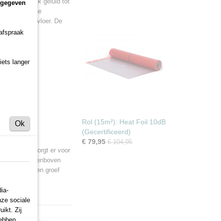
n die het tik geluid tot
ngegeven
 en dynamische
heid van uw vloer. De
n met een
 afspraak
iets langer
Rol (15m²): Heat Foil 10dB
Ok
(Gecertificeerd)
€ 79,95
€ 104,95
 ondervloer zorgt er voor
ut leeft). Daarenboven
sen het tand en groef
ia-
nze sociale
ikt. Zij
hebben