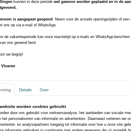
De Quick-Step® Silent Walk ondervloer is op maat gemaakt voor mense
llingen
kunnen in deze periode
wel gewoon worden geplaatst en in de aa
een maximum willen beperken. Dankzij z’n uitstekende drukvastheid
itgevoerd.
drukweerstand garandeert deze ondervloer een verregaande duurzaam
Quick-Step® Silent Walk ondervloer is op maat gemaakt voor mense
wroom is aangepast geopend
. Neem voor de actuele openingstijden of een
vloerkoelingssysteem.
t ons op via e-mail of WhatsApp.
Productcode
QSUDLSW7
r de vakantieperiode kan onze reactietijd op e-mails en WhatsApp-berichten 
Verpakkings hoeveelheid
1 rol = 7m²
 van ons gewend bent.
Dikte
2 mm
stukgewicht
12kg
or uw begrip!
Afmetingen
7.00m x 1.00m
 Vloeren
Ideaal voor Uniclic® en Uniclic ®Multifit. Het zachte oppervlak van de
mming
Details
Over
dat uw laminaat of parketvloer makkelijk kan uitzetten of krimpen (ho
zorgt het gladde oppervlak er voor dat er geen stukken ondervloer tus
website worden cookies gebruikt
profiel van uw vloer komt te zitten tijdens de installatie.
Meer info:
rden door ons gebruikt voor verkeersanalyse, het aanbieden van sociale med
Technische infoblad (0.4MB)
n het personaliseren van informatie en advertenties. Daarnaast verlenen we o
vertentie- en analysepartners toegang tot informatie over hoe u onze site gebru
e informatie gebruiken in combinatie met andere gegevens die zij mogelijk 