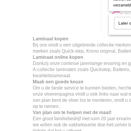
verzameld 
Later 
Laminaat kopen
Bij ons vindt u een uitgebreide collectie merken
merken zoals Quick-step, Krono original, Balter
Laminaat online kopen
Dankzij onze continue jarenlange ervaring en go
A-collectie laminaten zoals Quickstep, Balterio
kwaliteitslaminaat.
Maak een goede keuze
Om u de beste service te kunnen bieden, hechte
onze vloerenpagina vindt u ook links naar wat er
van plan bent de vloer los te monteren, vindt u
op te nemen.
Van plan om te helpen met de maat!
Een groot familiebedrijf met ruim 20 jaar erva
we willen ook de vakbekwame doe-het-zelver ber
tijdstip dat het u uitkomt.