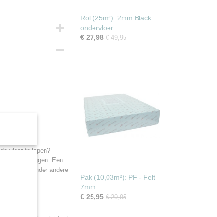
Rol (25m²): 2mm Black
ondervloer
€ 27,98
€ 49,95
 de vloer te lopen?
dervloer te leggen. Een
ent en zorgt onder andere
Pak (10,03m²): PF - Felt
7mm
€ 25,95
€ 29,95