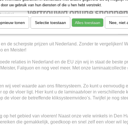
door uw gebruik van hun diensten of die u hen hebt verstrekt.
opnieuw tonen
Selectie toestaan
Alles toestaan
Nee, niet 
 en de scherpste prijzen uit Nederland. Zonder te vergelijken! W
io en Meister!
ede relaties in Nederland en de EU zijn wij in staat de beste p
, Meister, Falquon en nog veel meer. Met onze laminaatcollectie 
n wij veel waarde aan ons filtersysteem. Zo kunt u eenvoudig e
 op de vloer ligt. Hier kunt u de laminaatvloer in verschillende 
 op de vloer de betreffende kliksysteemvideo’s. Twijfel je nog s
ring op het gebied van vloeren! Naast onze vele winkels in Den 
eiken die gemakkelijk, goedkoop en snel zelf een vloer wil le