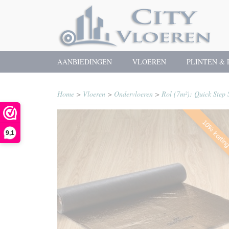
AANBIEDINGEN
VLOEREN
PLINTEN & 
Home
>
Vloeren
>
Ondervloeren
>
Rol (7m²): Quick Step 
10% kortin
9,1