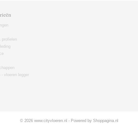
rieën
ingen
 profielen
leding
ce
chappen
 - vloeren legger
© 2026 www.cityvloeren.nl - Powered by Shoppagina.nl