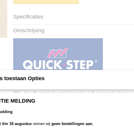
Specificaties
Productcode
QSUDLSW7
Omschrijving
Netto gewicht
12,00 Kg
Bruto gewicht
12,00 Kg
Afmetingen (l,b,h)
700 x 100 x 0,20 cm
s toestaan Opties
Silent Walk
Wilt u het reflectiegeluid verminderen dat wordt veroorzaakt door over
Vóór u uw Quick-Step® vloer plaatst is het noodzakelijk eerst een on
TIE MELDING
goede ondervloer vormt de stabiele basis die uw kwaliteitsvloer verdi
voor de isolatie van geluid en warmte. Alle Quick-Step ondervloeren:
melding
•nivelleren je ondergrond,
•beschermen tegen opstijgend vocht en;
li t/m 18 augustus
nemen wij
geen bestellingen aan.
•zijn geschikt voor vloerverwarming.