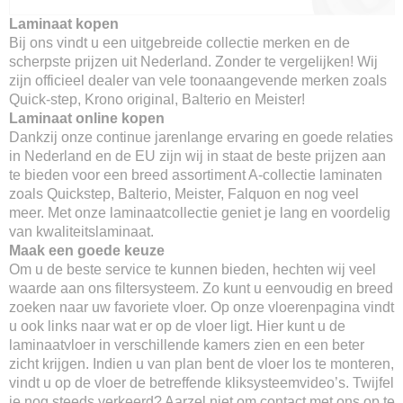
Laminaat kopen
Bij ons vindt u een uitgebreide collectie merken en de
scherpste prijzen uit Nederland. Zonder te vergelijken! Wij
zijn officieel dealer van vele toonaangevende merken zoals
Quick-step, Krono original, Balterio en Meister!
Laminaat online kopen
Dankzij onze continue jarenlange ervaring en goede relaties
in Nederland en de EU zijn wij in staat de beste prijzen aan
te bieden voor een breed assortiment A-collectie laminaten
zoals Quickstep, Balterio, Meister, Falquon en nog veel
meer. Met onze laminaatcollectie geniet je lang en voordelig
van kwaliteitslaminaat.
Maak een goede keuze
Om u de beste service te kunnen bieden, hechten wij veel
waarde aan ons filtersysteem. Zo kunt u eenvoudig en breed
zoeken naar uw favoriete vloer. Op onze vloerenpagina vindt
u ook links naar wat er op de vloer ligt. Hier kunt u de
laminaatvloer in verschillende kamers zien en een beter
zicht krijgen. Indien u van plan bent de vloer los te monteren,
vindt u op de vloer de betreffende kliksysteemvideo’s. Twijfel
je nog steeds verkeerd? Aarzel niet om contact met ons op te