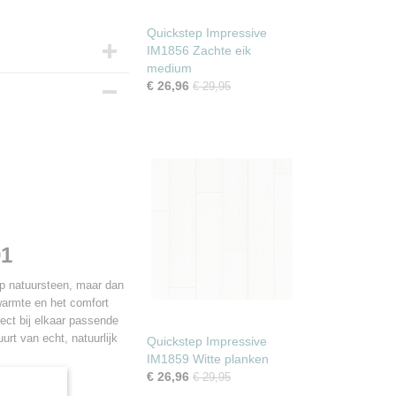
Quickstep Impressive
IM1856 Zachte eik
medium
€ 26,96
€ 29,95
m
91
p natuursteen, maar dan
warmte en het comfort
fect bij elkaar passende
urt van echt, natuurlijk
Quickstep Impressive
IM1859 Witte planken
er?
€ 26,96
€ 29,95