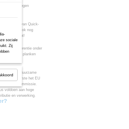
ter bestand tegen
endige vloer van Quick-
k uit, ze zijn ook nog
ia-
ooit verloopt!
nze sociale
ikt. Zij
iddels dé referentie onder
hebben
systeem om je planken
r die op een duurzame
akkoord
kregen als eerste het EU
de Europese Commissie.
lus voldoen aan hoge
ributie en verwerking.
er?