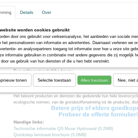
Quick-Step vloeren met Scratch Guard-technologie zijn tot 10 keer be
mming
krassen dan vloeren zonder Scratch Guard.
Details
Over
Waterbestendig
Zeg vaarwel tegen vochtproblemen door te kiezen voor een waterbest
website worden cookies gebruikt
Step. Deze vloeren zien er niet alleen uitzonderlijk stijlvol en natuurlij
rden door ons gebruikt voor verkeersanalyse, het aanbieden van sociale med
eens 100% vochtbestendig, waardoor schoonmaken gemakkelijker dan 
n het personaliseren van informatie en advertenties. Daarnaast verlenen we o
Uniclic
vertentie- en analysepartners toegang tot informatie over hoe u onze site gebru
Quick-Step is de uitvinder van het Uniclic-plaatsingssysteem, dat inm
e informatie gebruiken in combinatie met andere gegevens die zij mogelijk 
de kliksystemen is. Gebruik het revolutionaire en gepatenteerde klik
door uw gebruik van hun diensten of die u hen hebt verstrekt.
moeiteloos in elkaar te klikken.
Een milieuvriendelijke keuze
Kiezen voor Quick-Step is kiezen voor een mooie, hoogwaardige vloe
opnieuw tonen
Selectie toestaan
Alles toestaan
Nee, niet 
manier geproduceerd wordt. Het bewijs? Quick-Step laminaatvloeren 
Ecolabel, een label voor ecologische kwaliteit geïntroduceerd door 
Het beloont producten en diensten die gedurende hun hele levenscyc
ecologische normen, van de grondstoffenwinning tot de productie, dist
Betere prijs of elders goedkop
Probeer de offerte formulier!
Handige links:
Technische informatie QS Muse Hydroseal (0.2MB)
Quickstep laminaat brochure (5.0MB)