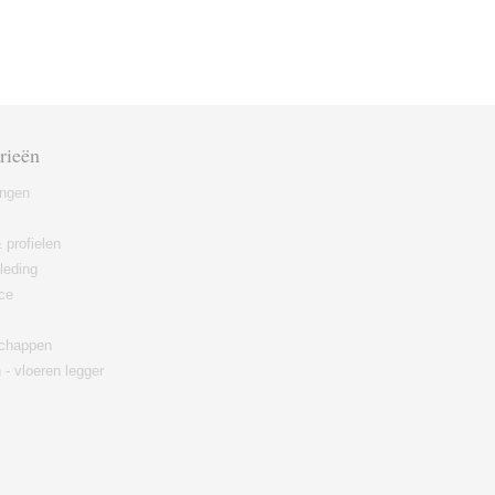
rieën
ingen
 profielen
leding
ce
chappen
 - vloeren legger