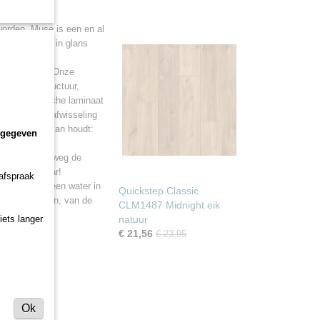
 worden. Muse is een en al
. De variatie in glans
einste detail. Onze
ppervlaktestructuur,
eest realistische laminaat
gels zelf die afwisseling
ook waar jij van houdt:
ngegeven
Plaats simpelweg de
elkaar en klaar!
 afspraak
liksysteem geen water in
Quickstep Classic
overal plaatsen, van de
CLM1487 Midnight eik
iets langer
natuur
€ 21,56
€ 23,95
Ok