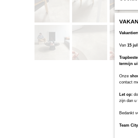
VAKAN
Vakantie
Van
15 ju
Trapbeste
termijn u
Onze
sho
contact me
Let op:
doo
zijn dan u
Bedankt vo
Team City