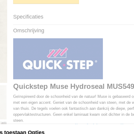
Specificaties
Productcode
MUS5491
Omschrijving
Afmetingen (l,b,h)
120 x 39,60 x 0,80 c
Quickstep Muse Hydroseal MUS54
Geïnspireerd door de schoonheid van de natuur! Muse is gebaseerd o
met een eigen accent. Geniet van de schoonheid van steen, met de 
van thuis. De tegels voelen ook fantastisch aan dankzij de diepe, per
oppervlaktestructuren. Geen enkel laminaat kwam ooit dichter in de bu
steen.
Betere prijs of elders goedkop
Probeer de offerte formulier!
s toestaan Opties