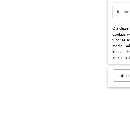
Toeste
Op deze 
Cookies wo
functies e
media-, ad
kunnen dez
verzameld 
Later 