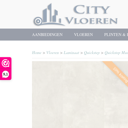
AANBIEDINGEN
VLOEREN
PLINTEN & 
Home
>
Vloeren
>
Laminaat
>
Quickstep
>
Quickstep Mu
10% kortin
9,1