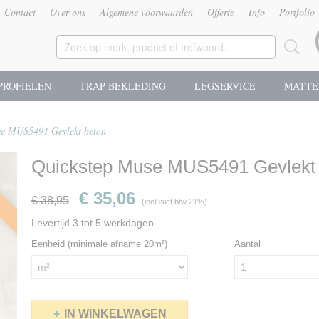
Contact
Over ons
Algemene voorwaarden
Offerte
Info
Portfolio
PROFIELEN
TRAP BEKLEDING
LEGSERVICE
MATTE
se MUS5491 Gevlekt beton
Quickstep Muse MUS5491 Gevlekt 
g
€ 35,06
€ 38,95
(inclusief btw 21%)
Levertijd 3 tot 5 werkdagen
Eenheid (minimale afname 20m²)
Aantal
IN WINKELWAGEN