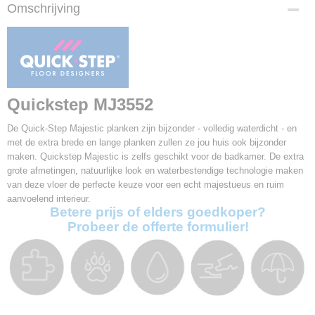
Productcode
Omschrijving
MJ3552
EAN code
5415125628407
Afmetingen (l,b,h)
205 x 24 x 0,95 cm
Garantie
Quickstep MJ3552
25 jaar
V-groef
De Quick-Step Majestic planken zijn bijzonder - volledig waterdicht - en
4V
met de extra brede en lange planken zullen ze jou huis ook bijzonder
maken. Quickstep Majestic is zelfs geschikt voor de badkamer. De extra
Pakinhoud
grote afmetingen, natuurlijke look en waterbestendige technologie maken
2,95 m2
van deze vloer de perfecte keuze voor een echt majestueus en ruim
Gebruiksklasse
aanvoelend interieur.
32
Betere prijs of elders goedkoper?
Slijtageklasse
Probeer de offerte formulier!
AC4
Klik systeem
Uniclic
Vloerverwarming
Geschikt
Aantal planken per pak