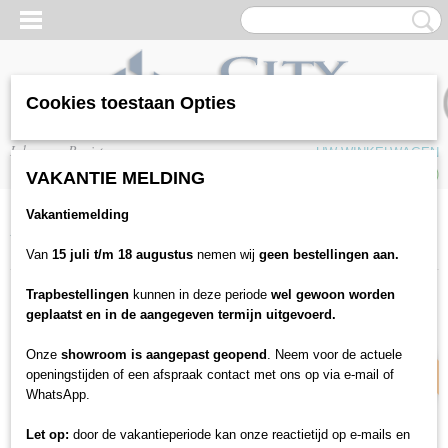
Cookies toestaan Opties
Inloggen
Registreren
UW WINKELWAGEN
Geen producten
(0)
VAKANTIE MELDING
Vakantiemelding
Home
>
Vloeren
>
Laminaat
>
Quickstep
>
Quickstep Majestic MJ3552
Woestijn eik grijs
Van
15 juli t/m 18 augustus
nemen wij
geen bestellingen aan.
Trapbestellingen
kunnen in deze periode
wel gewoon worden
10% korting
geplaatst en in de aangegeven termijn uitgevoerd.
Onze
showroom is aangepast geopend
. Neem voor de actuele
openingstijden of een afspraak contact met ons op via e-mail of
WhatsApp.
Let op:
door de vakantieperiode kan onze reactietijd op e-mails en