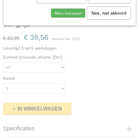
Quickstep Majestic MJ3552 Woestijn
Alles toestaan
Nee, niet akkoord
eik grijs
€ 39,56
€ 43,95
(inclusief btw 21%)
Levertijd 3 tot 5 werkdagen
Eenheid (minimale afname 20m²)
Aantal
IN WINKELWAGEN
Specificaties