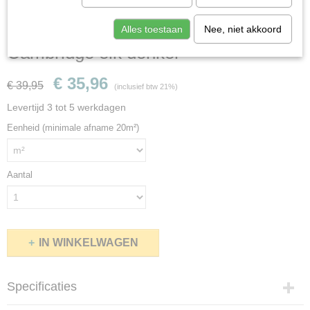
Quickstep Largo LPU1664
Alles toestaan
Nee, niet akkoord
Cambridge eik donker
€ 35,96
€ 39,95
(inclusief btw 21%)
Levertijd 3 tot 5 werkdagen
Eenheid (minimale afname 20m²)
Aantal
IN WINKELWAGEN
Specificaties