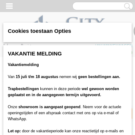
Cookies toestaan Opties
Inloggen
Registreren
UW WINKELWAGEN
Geen producten
(0)
VAKANTIE MELDING
Vakantiemelding
Home
>
Vloeren
>
Laminaat
>
Quickstep
>
Quickstep Largo LPU1664
Cambridge eik donker
Van
15 juli t/m 18 augustus
nemen wij
geen bestellingen aan.
Trapbestellingen
kunnen in deze periode
wel gewoon worden
10% korting
geplaatst en in de aangegeven termijn uitgevoerd.
Onze
showroom is aangepast geopend
. Neem voor de actuele
openingstijden of een afspraak contact met ons op via e-mail of
WhatsApp.
Let op:
door de vakantieperiode kan onze reactietijd op e-mails en