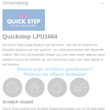
Productcode
Omschrijving
LPU1664
EAN code
5410455856537
Afmetingen (l,b,h)
205 x 20,50 x 0,95 cm
Pakinhoud
Quickstep LPU1664
2,52 m2
Aantal planken per pak
De Quick-Step Largo planken zijn bijzonder - het zijn de langste en
6
breedste planken van ons gamma - en zullen jouw kamer ook bijzonder
maken. Met hun uitzonderlijke lengte van ruim twee meter ademen deze
Garantie
planken klasse en kwaliteit uit. De microvoeg zorgt voor meer diepte in
25 jaar
het interieur.
V-groef
Betere prijs of elders goedkoper?
4V
Probeer de offerte formulier!
Gebruiksklasse
32
Slijtageklasse
AC4
Klik systeem
Scratch Guard
Uniclic
Quick-Step vloeren met Scratch Guard-technologie zijn tot 10 keer beter
Vloerverwarming