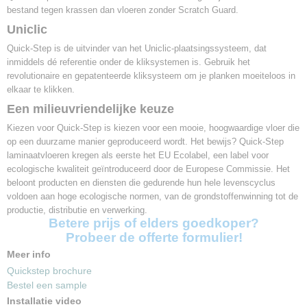
bestand tegen krassen dan vloeren zonder Scratch Guard.
Geschikt
Toplaag
Uniclic
Scratch guard technologie
Quick-Step is de uitvinder van het Uniclic-plaatsingssysteem, dat
Vochtbescherming
inmiddels dé referentie onder de kliksystemen is. Gebruik het
Spatgarantie
revolutionaire en gepatenteerde kliksysteem om je planken moeiteloos in
elkaar te klikken.
Een milieuvriendelijke keuze
Kiezen voor Quick-Step is kiezen voor een mooie, hoogwaardige vloer die
op een duurzame manier geproduceerd wordt. Het bewijs? Quick-Step
laminaatvloeren kregen als eerste het EU Ecolabel, een label voor
ecologische kwaliteit geïntroduceerd door de Europese Commissie. Het
beloont producten en diensten die gedurende hun hele levenscyclus
voldoen aan hoge ecologische normen, van de grondstoffenwinning tot de
productie, distributie en verwerking.
Betere prijs of elders goedkoper?
Probeer de offerte formulier!
Meer info
Quickstep brochure
Bestel een sample
Installatie video