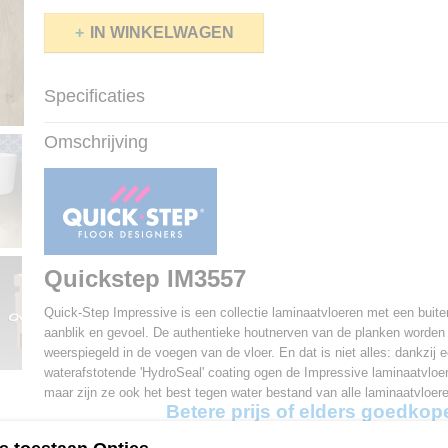
IN WINKELWAGEN
Specificaties
Productcode
IM3557
Omschrijving
Afmetingen (l,b,h)
138 x 19 x 0,80 cm
Pakinhoud
1,84 m2
Aantal planken per pak
7
Garantie
25 jaar
V-groef
4V
Gebruiksklasse
32
Quickstep IM3557
Slijtageklasse
AC4
Klik systeem
Uniclic
Quick-Step Impressive is een collectie laminaatvloeren met een buite
Vloerverwarming
Geschikt
aanblik en gevoel. De authentieke houtnerven van de planken worden 
Toplaag
Scratch guard technol
weerspiegeld in de voegen van de vloer. En dat is niet alles: dankzij 
Vochtbescherming
Waterbestendig
waterafstotende 'HydroSeal' coating ogen de Impressive laminaatvloere
maar zijn ze ook het best tegen water bestand van alle laminaatvloere
Betere prijs of elders goedkop
Probeer de offerte formulier!