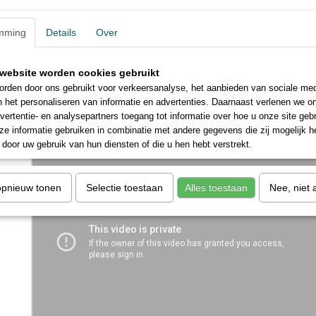
Het beloont producten en diensten die gedurende hun hele levenscyc
ecologische normen, van de grondstoffenwinning tot de productie, dist
Meer info
mming
Details
Over
IM3557 Quick step brochure
Bestel een sample
website worden cookies gebruikt
Betere prijs of elders goedkop
rden door ons gebruikt voor verkeersanalyse, het aanbieden van sociale med
Probeer de offerte formulier!
n het personaliseren van informatie en advertenties. Daarnaast verlenen we o
INSTALLATIE VIDEO
vertentie- en analysepartners toegang tot informatie over hoe u onze site gebru
e informatie gebruiken in combinatie met andere gegevens die zij mogelijk 
door uw gebruik van hun diensten of die u hen hebt verstrekt.
opnieuw tonen
Selectie toestaan
Alles toestaan
Nee, niet 