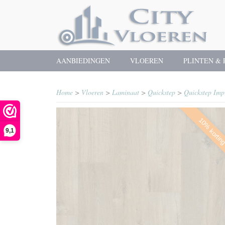
AANBIEDINGEN
VLOEREN
PLINTEN & 
Home
>
Vloeren
>
Laminaat
>
Quickstep
>
Quickstep Imp
10% kortin
9,1