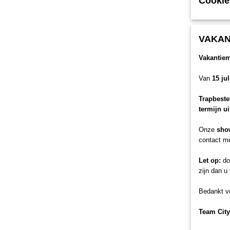
Cookie
VAKAN
Vakantie
Van
15 ju
Trapbeste
termijn u
Onze
sho
contact me
Let op:
doo
zijn dan u
Bedankt vo
Team City