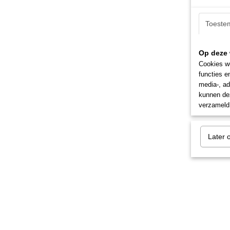
Toeste
Op deze 
Cookies wo
functies e
media-, ad
kunnen dez
verzameld 
Later 