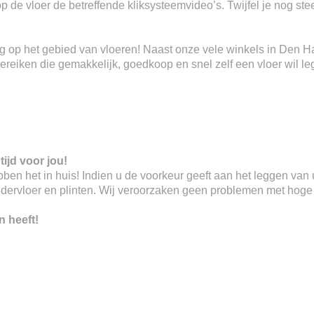
 op de vloer de betreffende kliksysteemvideo’s. Twijfel je nog s
ring op het gebied van vloeren! Naast onze vele winkels in Den 
eiken die gemakkelijk, goedkoop en snel zelf een vloer wil le
tijd voor jou!
 hebben het in huis! Indien u de voorkeur geeft aan het leggen va
ndervloer en plinten. Wij veroorzaken geen problemen met hoge o
n heeft!