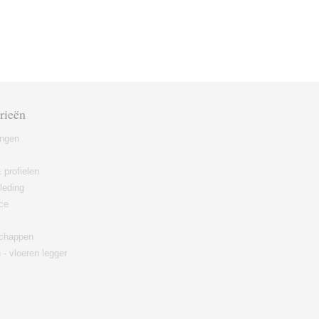
rieën
ingen
 profielen
leding
ce
chappen
 - vloeren legger