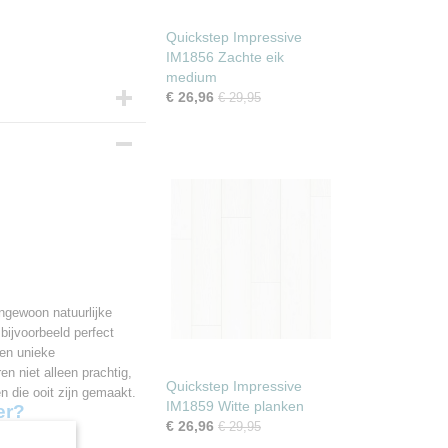
Quickstep Impressive
IM1856 Zachte eik
medium
€ 26,96
€ 29,95
ngewoon natuurlijke
bijvoorbeeld perfect
ogie
een unieke
n niet alleen prachtig,
Quickstep Impressive
n die ooit zijn gemaakt.
IM1859 Witte planken
er?
€ 26,96
€ 29,95