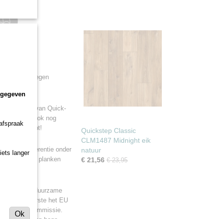
ter bestand tegen
ngegeven
endige vloer van Quick-
k uit, ze zijn ook nog
 afspraak
ooit verloopt!
Quickstep Classic
CLM1487 Midnight eik
iddels dé referentie onder
natuur
iets langer
systeem om je planken
€ 21,56
€ 23,95
r die op een duurzame
kregen als eerste het EU
de Europese Commissie.
Ok