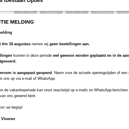
s toestaan Opties
TIE MELDING
Productkenmerken
melding
Scratch Guard
li t/m 18 augustus
nemen wij
geen bestellingen aan.
Quick-Step vloeren met Scratch Guard-technologie zijn tot 10 keer be
krassen dan vloeren zonder Scratch Guard.
llingen
kunnen in deze periode
wel gewoon worden geplaatst en in de aa
Waterbestendig
itgevoerd.
Zeg vaarwel tegen vochtproblemen door te kiezen voor een waterbest
Step. Deze vloeren zien er niet alleen uitzonderlijk stijlvol en natuurlij
wroom is aangepast geopend
. Neem voor de actuele openingstijden of een
eens 100% vochtbestendig, waardoor schoonmaken gemakkelijker dan 
t ons op via e-mail of WhatsApp.
Uniclic
Quick-Step is de uitvinder van het Uniclic-plaatsingssysteem, dat inm
r de vakantieperiode kan onze reactietijd op e-mails en WhatsApp-berichten 
de kliksystemen is. Gebruik het revolutionaire en gepatenteerde klik
 van ons gewend bent.
moeiteloos in elkaar te klikken.
Een milieuvriendelijke keuze
or uw begrip!
Kiezen voor Quick-Step is kiezen voor een mooie, hoogwaardige vloe
manier geproduceerd wordt. Het bewijs? Quick-Step laminaatvloeren 
 Vloeren
Ecolabel, een label voor ecologische kwaliteit geïntroduceerd door 