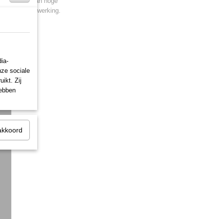
lus voldoen aan hoge
ributie en verwerking.
er?
ia-
nze sociale
ikt. Zij
hebben
akkoord