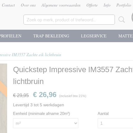
Contact
Over ons
Algemene voorwaarden
Offerte
Info
Portfolio
PROFIELEN
TRAP BEKLEDING
LEGSERVICE
MATTE
ressive IM3557 Zachte eik lichtbruin
Quickstep Impressive IM3557 Zacht
g
lichtbruin
€ 26,96
€ 29,95
(inclusief btw 21%)
Levertijd 3 tot 5 werkdagen
Eenheid (minimale afname 20m²)
Aantal