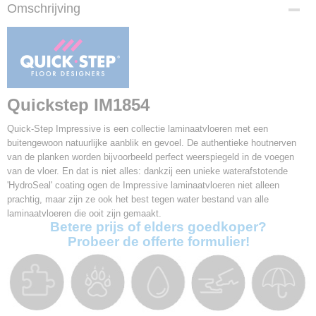
Productcode
Omschrijving
IM1854
EAN code
5415125119325
Afmetingen (l,b,h)
138 x 19 x 0,80 cm
Pakinhoud
Quickstep IM1854
1,84 m2
Aantal planken per pak
Quick-Step Impressive is een collectie laminaatvloeren met een
7
buitengewoon natuurlijke aanblik en gevoel. De authentieke houtnerven
van de planken worden bijvoorbeeld perfect weerspiegeld in de voegen
Garantie
van de vloer. En dat is niet alles: dankzij een unieke waterafstotende
25 jaar
'HydroSeal' coating ogen de Impressive laminaatvloeren niet alleen
V-groef
prachtig, maar zijn ze ook het best tegen water bestand van alle
4V
laminaatvloeren die ooit zijn gemaakt.
Gebruiksklasse
Betere prijs of elders goedkoper?
32
Probeer de offerte formulier!
Slijtageklasse
AC4
Klik systeem
Uniclic
Vloerverwarming