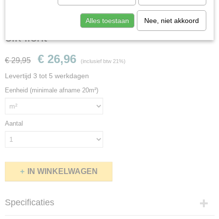
Quickstep Impressive IM1854 Zachte
Alles toestaan
Nee, niet akkoord
eik licht
€ 26,96
€ 29,95
(inclusief btw 21%)
Levertijd 3 tot 5 werkdagen
Eenheid (minimale afname 20m²)
Aantal
IN WINKELWAGEN
Specificaties