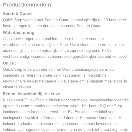
Productkenmerken
Geschikt
Toplaag
Scratch Guard
Scratch guard technologie
Quick-Step vloeren met Scratch Guard-technologie zijn tot 10 keer beter
Vochtbescherming
bestand tegen krassen dan vloeren zonder Scratch Guard.
Waterbestendig
Waterbestendig
Zeg vaarwel tegen vochtproblemen door te kiezen voor een
waterbestendige vloer van Quick-Step. Deze vloeren zien er niet alleen
uitzonderlijk stijlvol en natuurlijk uit, ze zijn ook nog eens 100%
vochtbestendig, waardoor schoonmaken gemakkelijker dan ooit verloopt!
Uniclic
Quick-Step is de uitvinder van het Uniclic-plaatsingssysteem, dat
inmiddels dé referentie onder de kliksystemen is. Gebruik het
revolutionaire en gepatenteerde kliksysteem om je planken moeiteloos in
elkaar te klikken.
Een milieuvriendelijke keuze
Kiezen voor Quick-Step is kiezen voor een mooie, hoogwaardige vloer die
op een duurzame manier geproduceerd wordt. Het bewijs? Quick-Step
laminaatvloeren kregen als eerste het EU Ecolabel, een label voor
ecologische kwaliteit geïntroduceerd door de Europese Commissie. Het
beloont producten en diensten die gedurende hun hele levenscyclus
voldoen aan hoge ecologische normen, van de grondstoffenwinning tot de