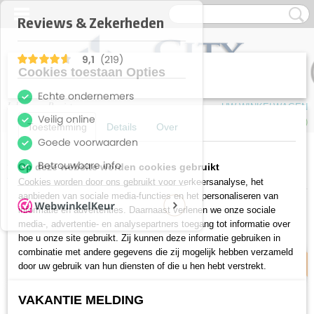
Cookies toestaan Opties
Inloggen
Registreren
UW WINKELWAGEN
Geen producten
(0)
Toestemming
Details
Over
Home
>
Vloeren
>
Laminaat
>
Quickstep
>
Quickstep Impressive IM1854
Op deze website worden cookies gebruikt
Zachte eik licht
Cookies worden door ons gebruikt voor verkeersanalyse, het
aanbieden van sociale media-functies en het personaliseren van
informatie en advertenties. Daarnaast verlenen we onze sociale
10% korting
media-, advertentie- en analysepartners toegang tot informatie over
hoe u onze site gebruikt. Zij kunnen deze informatie gebruiken in
combinatie met andere gegevens die zij mogelijk hebben verzameld
door uw gebruik van hun diensten of die u hen hebt verstrekt.
VAKANTIE MELDING